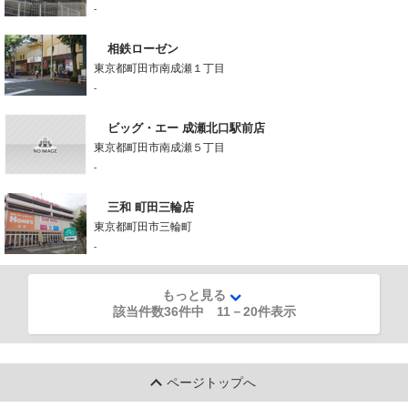
-
相鉄ローゼン
東京都町田市南成瀬１丁目
-
ビッグ・エー 成瀬北口駅前店
東京都町田市南成瀬５丁目
-
三和 町田三輪店
東京都町田市三輪町
-
もっと見る
該当件数36件中
11
－
20
件表示
ページトップへ