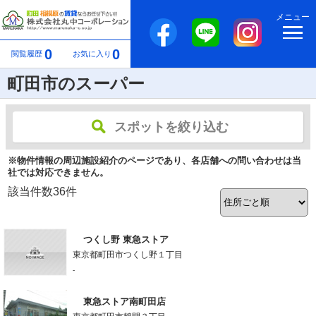
メニュー
0
0
閲覧履歴
お気に入り
町田市のスーパー
スポットを絞り込む
※物件情報の周辺施設紹介のページであり、各店舗への問い合わせは当
社では対応できません。
該当件数
36
件
つくし野 東急ストア
東京都町田市つくし野１丁目
-
東急ストア南町田店