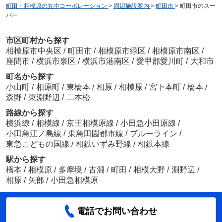
町田・相模原の丸中コーポレーション
>
周辺施設案内
>
町田市
>
町田市のスー
パー
市区町村から探す
相模原市中央区
/
町田市
/
相模原市緑区
/
相模原市南区
/
座間市
/
横浜市泉区
/
横浜市港南区
/
愛甲郡愛川町
/
大和市
町名から探す
小山町
/
相原町
/
東橋本
/
相原
/
相模原
/
宮下本町
/
橋本
/
森野
/
東淵野辺
/
二本松
路線から探す
横浜線
/
相模線
/
京王相模原線
/
小田急小田原線
/
小田急江ノ島線
/
東急田園都市線
/
ブルーライン
/
東急こどもの国線
/
相鉄いずみ野線
/
相鉄本線
駅から探す
橋本
/
相模原
/
多摩境
/
古淵
/
町田
/
相模大野
/
淵野辺
/
相原
/
矢部
/
小田急相模原
電話でお問い合わせ