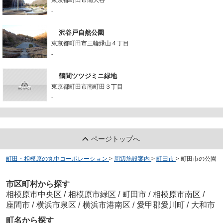
-
沢谷戸自然公園
東京都町田市三輪緑山４丁目
-
鶴間ツツジミニ緑地
東京都町田市南町田３丁目
-
ページトップへ
町田・相模原の丸中コーポレーション
>
周辺施設案内
>
町田市
>
町田市の公園
市区町村から探す
相模原市中央区
/
相模原市緑区
/
町田市
/
相模原市南区
/
座間市
/
横浜市泉区
/
横浜市港南区
/
愛甲郡愛川町
/
大和市
町名から探す