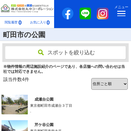
メニュー
0
0
閲覧履歴
お気に入り
町田市の公園
スポットを絞り込む
※物件情報の周辺施設紹介のページであり、各店舗への問い合わせは当
社では対応できません。
該当件数
4
件
成瀬台公園
東京都町田市成瀬台３丁目
-
芹ケ谷公園
東京都町田市南大谷