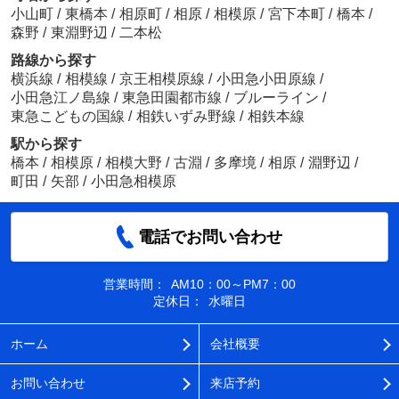
小山町
/
東橋本
/
相原町
/
相原
/
相模原
/
宮下本町
/
橋本
/
森野
/
東淵野辺
/
二本松
路線から探す
横浜線
/
相模線
/
京王相模原線
/
小田急小田原線
/
小田急江ノ島線
/
東急田園都市線
/
ブルーライン
/
東急こどもの国線
/
相鉄いずみ野線
/
相鉄本線
駅から探す
橋本
/
相模原
/
相模大野
/
古淵
/
多摩境
/
相原
/
淵野辺
/
町田
/
矢部
/
小田急相模原
電話でお問い合わせ
営業時間：
AM10：00～PM7：00
定休日：
水曜日
ホーム
会社概要
お問い合わせ
来店予約