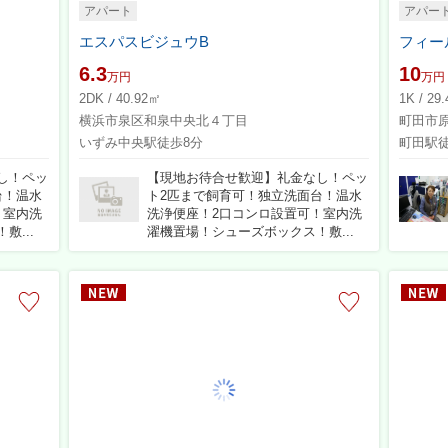
アパート
アパー
エスパスビジュウB
フィー
6.3
10
万円
万円
2DK / 40.92㎡
1K / 29
横浜市泉区和泉中央北４丁目
町田市
いずみ中央駅徒歩8分
町田駅徒
し！ペッ
【現地お待合せ歓迎】礼金なし！ペッ
台！温水
ト2匹まで飼育可！独立洗面台！温水
！室内洗
洗浄便座！2口コンロ設置可！室内洗
...
濯機置場！シューズボックス！敷...