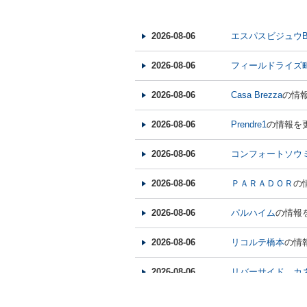
夏季休暇とさせて
何卒ご理解の程お
2026-08-06
エスパスビジュウ
2025-04-24
お客様・お取引先
2026-08-06
フィールドライズ
平素は格別のご愛
誠に勝手ながら、
2026-08-06
Casa Brezza
の情
2025/4/30 ～ 20
2026-08-06
Prendre1
の情報を
2025/5/8 → 
2026-08-06
コンフォートソウ
皆様方には大変ご
休業明け営業日よ
何卒ご了承下さい
2026-08-06
ＰＡＲＡＤＯＲ
の
2026-08-06
パルハイム
の情報
2026-08-06
リコルテ橋本
の情
2026-08-06
リバーサイド カ
2026-08-06
ruscello(ルシェッ