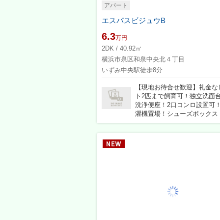
アパート
エスパスビジュウB
6.3
万円
2DK / 40.92㎡
横浜市泉区和泉中央北４丁目
いずみ中央駅徒歩8分
【現地お待合せ歓迎】礼金な
ト2匹まで飼育可！独立洗面
洗浄便座！2口コンロ設置可
濯機置場！シューズボックス！敷