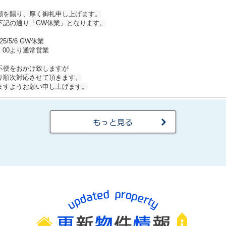
顧を賜り、厚く御礼申し上げます。
下記の通り「GW休業」となります。
25/5/6 GW休業
10：00より通常営業
不便をおかけ致しますが
り順次対応させて頂きます。
ますようお願い申し上げます。
内】
社は、
25年12月24日（水）～2025年1月４日（日）
て頂きます。
客様で急用の場合は
各担当者までご連絡頂きます様お願い致します。
しますがどうぞ宜しくお願い申し上げます。
せ
/9（土）より8/15（金）
まで