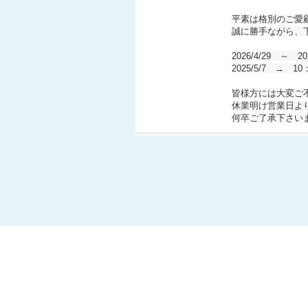
平素は格別のご愛
誠に勝手ながら、
2026/4/29 ～ 20
2025/5/7 → 
皆様方には大変ご
休業明け営業日よ
何卒ご了承下さい
2025-12-20
【冬季休暇のご案
誠に勝手ながら弊
20
を冬季休暇とさせ
※お手続き中のお
ご迷惑をお掛け致
2025-08-08
夏季休暇のお知ら
8
誠に勝手ながら