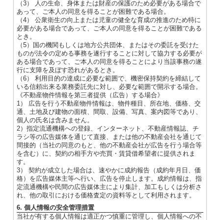
（3） 人の生命、身体または財産の保護のため必要がある場合で
あって、ご本人の同意を得ることが困難である場合。
（4） 公衆衛生の向上または児童の健全な育成の推進のため特に
必要がある場合であって、ご本人の同意を得ることが困難である
とき。
（5）国の機関もしくは地方公共団体、またはその委託を受けた
ものが法令の定める事務を遂行することに対して協力する必要が
ある場合であって、ご本人の同意を得ることにより当該事務の遂
行に支障を及ぼす恐れがあるとき。
（6） 利用目的の達成に必要な範囲で、機密保持契約を締結して
いる信頼出来る業務委託先に対し、必要な範囲で開示する場合。
《不動産物件情報を第三者提供（広告）する場合》
1） 広告を行う不動産物件情報は、物件種目、所在地、価格、交
通、土地及び建物の面積、間取、設備、写真、案内図等であり、
個人の氏名は含みません。
2）指定流通機構への登録、インターネット、不動産情報誌、チ
ラシ等の広告媒体を通じて直接、または他の不動産会社を通じて
間接的（当社の同意のもと、他の不動産会社が広告を行う場合等
を含む）に、契約の相手方や売買・賃貸借希望者に提供されま
す。
3） 契約が成立した場合は、速やかに成約報告（成約年月日、価
格）を広告媒体主等へ行い、広告を停止します。成約情報は、指
定流通機構や民間の広告媒体主により集計、加工もしくは分析さ
れ、他の取引における価格査定の資料等として利用されます。
6. 個人情報の安全管理措置
当社が有する個人情報は適正かつ慎重に管理し、個人情報への不