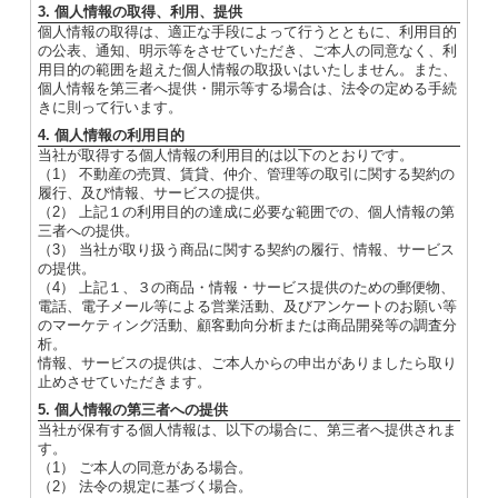
3. 個人情報の取得、利用、提供
個人情報の取得は、適正な手段によって行うとともに、利用目的
の公表、通知、明示等をさせていただき、ご本人の同意なく、利
用目的の範囲を超えた個人情報の取扱いはいたしません。また、
個人情報を第三者へ提供・開示等する場合は、法令の定める手続
きに則って行います。
4. 個人情報の利用目的
当社が取得する個人情報の利用目的は以下のとおりです。
（1） 不動産の売買、賃貸、仲介、管理等の取引に関する契約の
履行、及び情報、サービスの提供。
（2） 上記１の利用目的の達成に必要な範囲での、個人情報の第
三者への提供。
（3） 当社が取り扱う商品に関する契約の履行、情報、サービス
の提供。
（4） 上記１、３の商品・情報・サービス提供のための郵便物、
電話、電子メール等による営業活動、及びアンケートのお願い等
のマーケティング活動、顧客動向分析または商品開発等の調査分
析。
情報、サービスの提供は、ご本人からの申出がありましたら取り
止めさせていただきます。
5. 個人情報の第三者への提供
当社が保有する個人情報は、以下の場合に、第三者へ提供されま
す。
（1） ご本人の同意がある場合。
（2） 法令の規定に基づく場合。