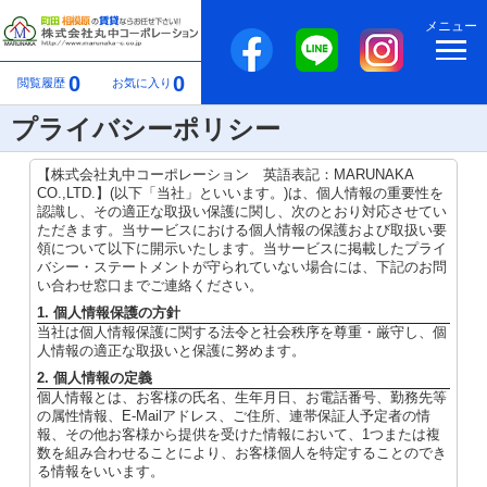
メニュー
0
0
閲覧履歴
お気に入り
プライバシーポリシー
【株式会社丸中コーポレーション 英語表記：MARUNAKA
CO.,LTD.】(以下「当社」といいます。)は、個人情報の重要性を
認識し、その適正な取扱い保護に関し、次のとおり対応させてい
ただきます。当サービスにおける個人情報の保護および取扱い要
領について以下に開示いたします。当サービスに掲載したプライ
バシー・ステートメントが守られていない場合には、下記のお問
い合わせ窓口までご連絡ください。
1. 個人情報保護の方針
当社は個人情報保護に関する法令と社会秩序を尊重・厳守し、個
人情報の適正な取扱いと保護に努めます。
2. 個人情報の定義
個人情報とは、お客様の氏名、生年月日、お電話番号、勤務先等
の属性情報、E-Mailアドレス、ご住所、連帯保証人予定者の情
報、その他お客様から提供を受けた情報において、1つまたは複
数を組み合わせることにより、お客様個人を特定することのでき
る情報をいいます。