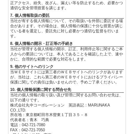
正アクセス、紛失、改ざん、漏えい等を防止するため、必要かつ
適切な安全管理措置を講じます。
7. 個人情報取扱の委託
当社が有する個人情報について、その取扱いを外部に委託する場
合があります。その場合は、個人情報の保護に十分な措置が講じ
ている者を選定し、委託先に対し必要かつ適切な監督を行いま
す。
8. 個人情報の開示・訂正等の手続き
当社が管理する個人情報の開示、訂正、利用停止等に関するご本
人からの要請については、本人であることを確認した上で、速や
かに、合理的な範囲で必要な対応をします。
9. 他のサイトへのリンク
当ＷＥＢサイトには第三者のＷＥＢサイトへのリンクがあります
が、当社は、これら第三者のＷＥＢサイトにおけるプライバシー
保護に関しての責任は負いませんので、予めご了承ください。
10. 個人情報保護に関する問合せ先
当社の個人情報の取り扱い及び管理に関するお問い合わせ先は、
以下の通りです。
株式会社丸中コーポレーション 英語表記：MARUNAKA
CO.,LTD.
所在地：東京都町田市木曽東１丁目３５－８
代表者名：青木 巧典
電話：042-721-7080
FAX：042-721-7050