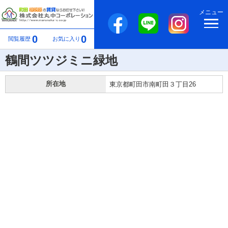
メニュー
0
0
閲覧履歴
お気に入り
鶴間ツツジミニ緑地
所在地
東京都町田市南町田３丁目26