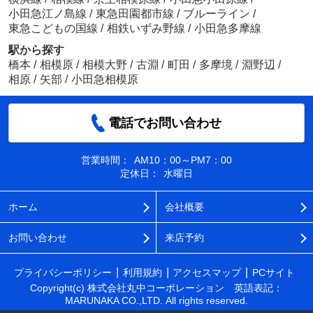
小田急江ノ島線
/
東急田園都市線
/
ブルーライン
/
東急こどもの国線
/
相鉄いずみ野線
/
小田急多摩線
駅から探す
橋本
/
相模原
/
相模大野
/
古淵
/
町田
/
多摩境
/
淵野辺
/
相原
/
矢部
/
小田急相模原
電話でお問い合わせ
営業時間：
AM10：00～PM7：00
定休日：
水曜日
ホーム
会社概要
お問い合わせ
来店予約
プライバシーポリシー
利用規約
アクセスマップ
PCサイト
Copyright(c) 株式会社丸中コーポレーション 英語表記：
MARUNAKA CO.,LTD. All rights reserved.