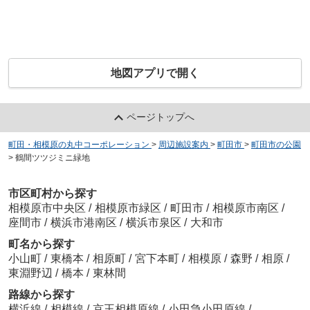
地図アプリで開く
ページトップへ
町田・相模原の丸中コーポレーション
>
周辺施設案内
>
町田市
>
町田市の公園
>
鶴間ツツジミニ緑地
市区町村から探す
相模原市中央区
/
相模原市緑区
/
町田市
/
相模原市南区
/
座間市
/
横浜市港南区
/
横浜市泉区
/
大和市
町名から探す
小山町
/
東橋本
/
相原町
/
宮下本町
/
相模原
/
森野
/
相原
/
東淵野辺
/
橋本
/
東林間
路線から探す
横浜線
/
相模線
/
京王相模原線
/
小田急小田原線
/