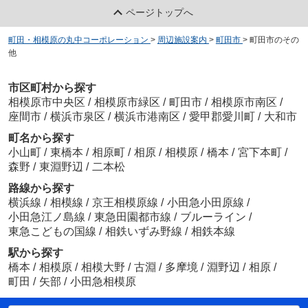
ページトップへ
町田・相模原の丸中コーポレーション
>
周辺施設案内
>
町田市
>
町田市のその
他
市区町村から探す
相模原市中央区
/
相模原市緑区
/
町田市
/
相模原市南区
/
座間市
/
横浜市泉区
/
横浜市港南区
/
愛甲郡愛川町
/
大和市
町名から探す
小山町
/
東橋本
/
相原町
/
相原
/
相模原
/
橋本
/
宮下本町
/
森野
/
東淵野辺
/
二本松
路線から探す
横浜線
/
相模線
/
京王相模原線
/
小田急小田原線
/
小田急江ノ島線
/
東急田園都市線
/
ブルーライン
/
東急こどもの国線
/
相鉄いずみ野線
/
相鉄本線
駅から探す
橋本
/
相模原
/
相模大野
/
古淵
/
多摩境
/
淵野辺
/
相原
/
町田
/
矢部
/
小田急相模原