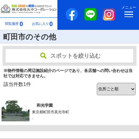
メニュー
0
0
閲覧履歴
お気に入り
町田市のその他
スポットを絞り込む
※物件情報の周辺施設紹介のページであり、各店舗への問い合わせは当
社では対応できません。
該当件数
1
件
和光学園
東京都町田市真光寺町
-