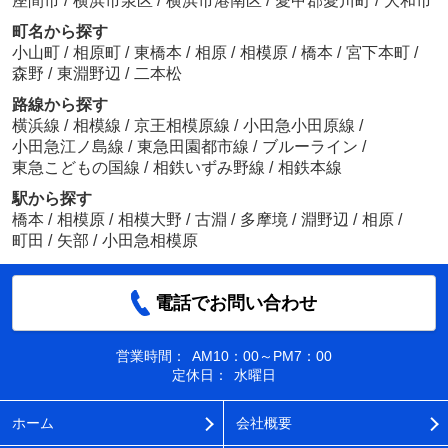
座間市
/
横浜市泉区
/
横浜市港南区
/
愛甲郡愛川町
/
大和市
町名から探す
小山町
/
相原町
/
東橋本
/
相原
/
相模原
/
橋本
/
宮下本町
/
森野
/
東淵野辺
/
二本松
路線から探す
横浜線
/
相模線
/
京王相模原線
/
小田急小田原線
/
小田急江ノ島線
/
東急田園都市線
/
ブルーライン
/
東急こどもの国線
/
相鉄いずみ野線
/
相鉄本線
駅から探す
橋本
/
相模原
/
相模大野
/
古淵
/
多摩境
/
淵野辺
/
相原
/
町田
/
矢部
/
小田急相模原
電話でお問い合わせ
営業時間：
AM10：00～PM7：00
定休日：
水曜日
ホーム
会社概要