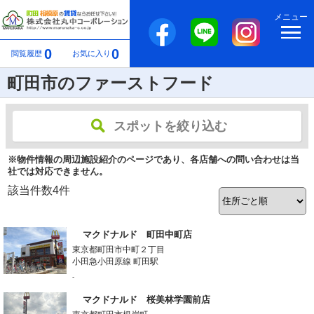
メニュー
0
0
閲覧履歴
お気に入り
町田市のファーストフード
スポットを絞り込む
※物件情報の周辺施設紹介のページであり、各店舗への問い合わせは当
社では対応できません。
該当件数
4
件
マクドナルド 町田中町店
東京都町田市中町２丁目
小田急小田原線 町田駅
-
マクドナルド 桜美林学園前店