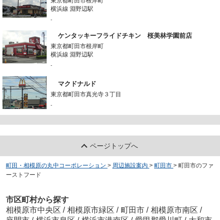
東京都町田市根岸町
横浜線 淵野辺駅
-
ケンタッキーフライドチキン 桜美林学園前店
東京都町田市根岸町
横浜線 淵野辺駅
-
マクドナルド
東京都町田市真光寺３丁目
-
ページトップへ
町田・相模原の丸中コーポレーション
>
周辺施設案内
>
町田市
>
町田市のファ
ーストフード
市区町村から探す
相模原市中央区
/
相模原市緑区
/
町田市
/
相模原市南区
/