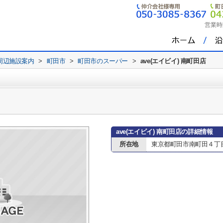
営業時
周辺施設案内
>
町田市
>
町田市のスーパー
>
ave(エイビイ) 南町田店
ave(エイビイ) 南町田店の詳細情報
所在地
東京都町田市南町田４丁目