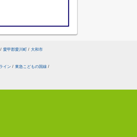
/
愛甲郡愛川町
/
大和市
ライン
/
東急こどもの国線
/