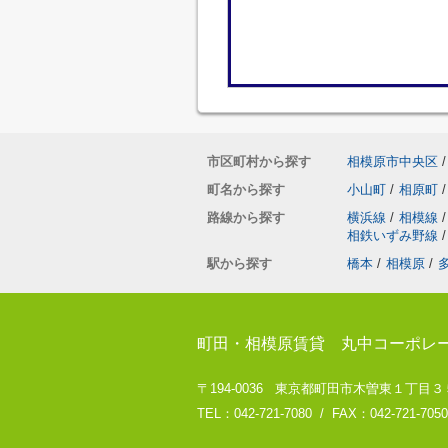
市区町村から探す
相模原市中央区
/
町名から探す
小山町
/
相原町
/
路線から探す
横浜線
/
相模線
/
相鉄いずみ野線
/
駅から探す
橋本
/
相模原
/
町田・相模原賃貸 丸中コーポレ
〒194-0036 東京都町田市木曽東１丁目３５－８
TEL：042-721-7080 / FAX：042-721-7050