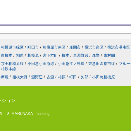
相模原市緑区
/
町田市
/
相模原市南区
/
座間市
/
横浜市泉区
/
横浜市港南区
東橋本
/
相原
/
相模原
/
宮下本町
/
橋本
/
東淵野辺
/
森野
/
東林間
京王相模原線
/
小田急小田原線
/
小田急江ノ島線
/
東急田園都市線
/
ブルー
相鉄本線
多摩境
/
相模大野
/
淵野辺
/
古淵
/
相原
/
町田
/
矢部
/
小田急相模原
ーション
 MARUNAKA building