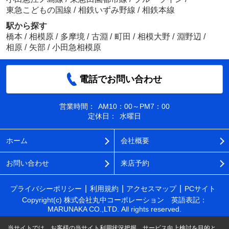
東急こどもの国線
/
相鉄いずみ野線
/
相鉄本線
駅から探す
橋本
/
相模原
/
多摩境
/
古淵
/
町田
/
相模大野
/
淵野辺
/
相原
/
矢部
/
小田急相模原
電話でお問い合わせ
営業時間：
AM10：00～PM7：00
定休日：
水曜日
ホーム
会社概要
お問い合わせ
来店予約
プライバシーポリシー
利用規約
アクセスマップ
PCサイト
Copyright(c) 株式会社丸中コーポレーション 英語表記：
MARUNAKA CO.,LTD. All rights reserved.
当サイトでは、お客様の当サイト利用状況把握、サービス向上検討を目的と