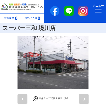
メニュー
0
0
閲覧履歴
お気に入り
スーパー三和 境川店
前
次
画像タップで拡大表示【
1
/1】