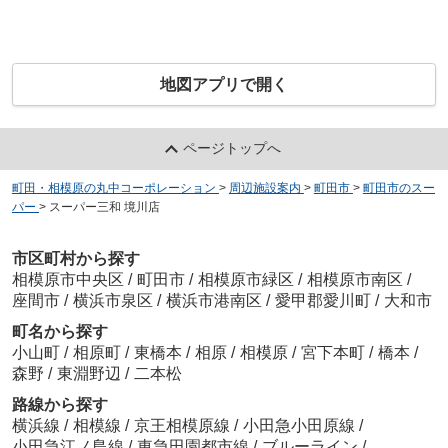
地図アプリで開く
ページトップへ
町田・相模原の丸中コーポレーション
>
周辺施設案内
>
町田市
>
町田市のスー
パー
>
スーパー三和 境川店
市区町村から探す
相模原市中央区
/
町田市
/
相模原市緑区
/
相模原市南区
/
座間市
/
横浜市泉区
/
横浜市港南区
/
愛甲郡愛川町
/
大和市
町名から探す
小山町
/
相原町
/
東橋本
/
相原
/
相模原
/
宮下本町
/
橋本
/
森野
/
東淵野辺
/
二本松
路線から探す
横浜線
/
相模線
/
京王相模原線
/
小田急小田原線
/
小田急江ノ島線
/
東急田園都市線
/
ブルーライン
/