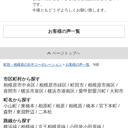
です。
今後ともどうぞよろしくお願い致します。
お客様の声一覧
ページトップへ
町田・相模原の丸中コーポレーション
>
お客様の声一覧
>
N様
市区町村から探す
相模原市中央区
/
相模原市緑区
/
町田市
/
相模原市南区
/
座間市
/
横浜市泉区
/
横浜市港南区
/
愛甲郡愛川町
/
大和市
町名から探す
小山町
/
東橋本
/
相原町
/
相原
/
相模原
/
橋本
/
宮下本町
/
森野
/
東淵野辺
/
二本松
路線から探す
横浜線
/
相模線
/
京王相模原線
/
小田急小田原線
/