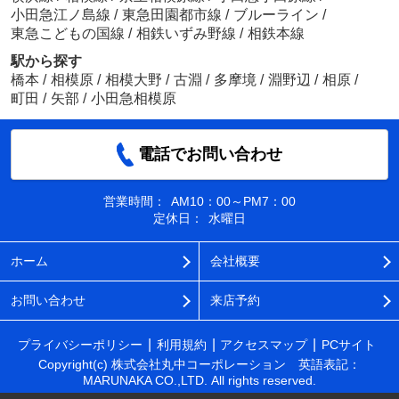
小田急江ノ島線
/
東急田園都市線
/
ブルーライン
/
東急こどもの国線
/
相鉄いずみ野線
/
相鉄本線
駅から探す
橋本
/
相模原
/
相模大野
/
古淵
/
多摩境
/
淵野辺
/
相原
/
町田
/
矢部
/
小田急相模原
電話でお問い合わせ
営業時間：
AM10：00～PM7：00
定休日：
水曜日
ホーム
会社概要
お問い合わせ
来店予約
プライバシーポリシー
利用規約
アクセスマップ
PCサイト
Copyright(c) 株式会社丸中コーポレーション 英語表記：
MARUNAKA CO.,LTD. All rights reserved.