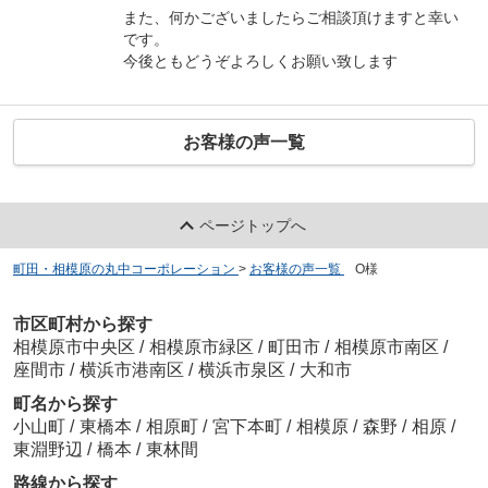
また、何かございましたらご相談頂けますと幸い
です。
今後ともどうぞよろしくお願い致します
お客様の声一覧
ページトップへ
町田・相模原の丸中コーポレーション
>
お客様の声一覧
>
O様
市区町村から探す
相模原市中央区
/
相模原市緑区
/
町田市
/
相模原市南区
/
座間市
/
横浜市港南区
/
横浜市泉区
/
大和市
町名から探す
小山町
/
東橋本
/
相原町
/
宮下本町
/
相模原
/
森野
/
相原
/
東淵野辺
/
橋本
/
東林間
路線から探す