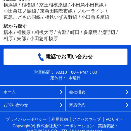
横浜線
/
相模線
/
京王相模原線
/
小田急小田原線
/
小田急江ノ島線
/
東急田園都市線
/
ブルーライン
/
東急こどもの国線
/
相鉄いずみ野線
/
小田急多摩線
駅から探す
橋本
/
相模原
/
相模大野
/
古淵
/
町田
/
多摩境
/
淵野辺
/
相原
/
矢部
/
小田急相模原
電話でお問い合わせ
営業時間：
AM10：00～PM7：00
定休日：
水曜日
ホーム
会社概要
お問い合わせ
来店予約
プライバシーポリシー
利用規約
アクセスマップ
PCサイト
Copyright(c) 株式会社丸中コーポレーション 英語表記：
MARUNAKA CO.,LTD. All rights reserved.