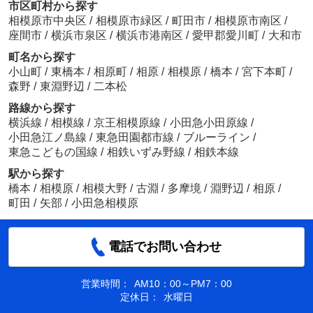
市区町村から探す
相模原市中央区
/
相模原市緑区
/
町田市
/
相模原市南区
/
座間市
/
横浜市泉区
/
横浜市港南区
/
愛甲郡愛川町
/
大和市
町名から探す
小山町
/
東橋本
/
相原町
/
相原
/
相模原
/
橋本
/
宮下本町
/
森野
/
東淵野辺
/
二本松
路線から探す
横浜線
/
相模線
/
京王相模原線
/
小田急小田原線
/
小田急江ノ島線
/
東急田園都市線
/
ブルーライン
/
東急こどもの国線
/
相鉄いずみ野線
/
相鉄本線
駅から探す
橋本
/
相模原
/
相模大野
/
古淵
/
多摩境
/
淵野辺
/
相原
/
町田
/
矢部
/
小田急相模原
電話でお問い合わせ
営業時間：
AM10：00～PM7：00
定休日：
水曜日