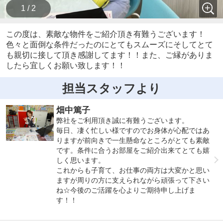
1 / 2
この度は、素敵な物件をご紹介頂き有難うございます！
色々と面倒な条件だったのにとてもスムーズにそしてとて
も親切に接して頂き感謝してます！！また、ご縁がありま
したら宜しくお願い致します！！
担当スタッフより
畑中篤子
弊社をご利用頂き誠に有難うございます。
毎日、凄く忙しい様ですのでお身体が心配ではあ
りますが前向きで一生懸命なところがとても素敵
です。条件に合うお部屋をご紹介出来てとても嬉
しく思います。
これからも子育て、お仕事の両方は大変かと思い
ますが周りの方に支えられながら頑張って下さい
ね☆今後のご活躍を心よりご期待申し上げま
す！！