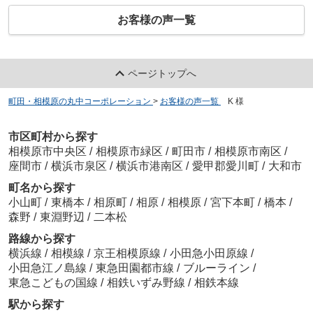
お客様の声一覧
ページトップへ
町田・相模原の丸中コーポレーション
>
お客様の声一覧
>
K 様
市区町村から探す
相模原市中央区
/
相模原市緑区
/
町田市
/
相模原市南区
/
座間市
/
横浜市泉区
/
横浜市港南区
/
愛甲郡愛川町
/
大和市
町名から探す
小山町
/
東橋本
/
相原町
/
相原
/
相模原
/
宮下本町
/
橋本
/
森野
/
東淵野辺
/
二本松
路線から探す
横浜線
/
相模線
/
京王相模原線
/
小田急小田原線
/
小田急江ノ島線
/
東急田園都市線
/
ブルーライン
/
東急こどもの国線
/
相鉄いずみ野線
/
相鉄本線
駅から探す