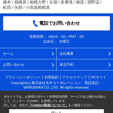
橋本
/
相模原
/
相模大野
/
古淵
/
多摩境
/
相原
/
淵野辺
/
町田
/
矢部
/
小田急相模原
電話でお問い合わせ
営業時間：
AM10：00～PM7：00
定休日：
水曜日
ホーム
会社概要
お問い合わせ
来店予約
プライバシーポリシー
利用規約
アクセスマップ
PCサイト
Copyright(c) 株式会社丸中コーポレーション 英語表記：
MARUNAKA CO.,LTD. All rights reserved.
当サイトでは、お客様の当サイト利用状況把握、サービス向上検討を目的と
して、クッキー（Cookie）を使用しています。
詳しくは、当社の
「Cookieの取扱いについて」
をご確認ください。