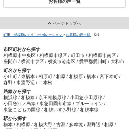
お客様の声一覧
ページトップへ
町田・相模原の丸中コーポレーション
>
お客様の声一覧
>
K様
市区町村から探す
相模原市中央区
/
相模原市緑区
/
町田市
/
相模原市南区
/
座間市
/
横浜市泉区
/
横浜市港南区
/
愛甲郡愛川町
/
大和市
町名から探す
小山町
/
東橋本
/
相原町
/
相原
/
相模原
/
橋本
/
宮下本町
/
森野
/
東淵野辺
/
二本松
路線から探す
横浜線
/
相模線
/
京王相模原線
/
小田急小田原線
/
小田急江ノ島線
/
東急田園都市線
/
ブルーライン
/
東急こどもの国線
/
相鉄いずみ野線
/
相鉄本線
駅から探す
橋本
/
相模原
/
相模大野
/
古淵
/
多摩境
/
淵野辺
/
相原
/