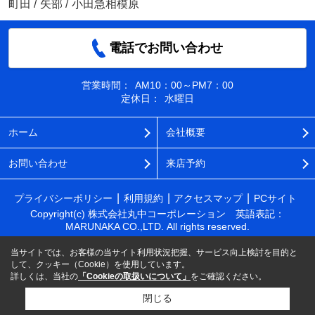
町田
/
矢部
/
小田急相模原
電話でお問い合わせ
営業時間：
AM10：00～PM7：00
定休日：
水曜日
ホーム
会社概要
お問い合わせ
来店予約
プライバシーポリシー
利用規約
アクセスマップ
PCサイト
Copyright(c) 株式会社丸中コーポレーション 英語表記：
MARUNAKA CO.,LTD. All rights reserved.
当サイトでは、お客様の当サイト利用状況把握、サービス向上検討を目的と
して、クッキー（Cookie）を使用しています。
詳しくは、当社の
「Cookieの取扱いについて」
をご確認ください。
閉じる