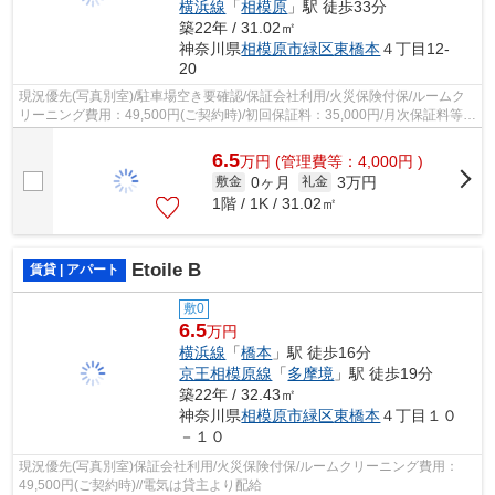
横浜線
「
相模原
」駅 徒歩33分
築22年 / 31.02㎡
神奈川県
相模原市緑区
東橋本
４丁目12-
20
現況優先(写真別室)/駐車場空き要確認/保証会社利用/火災保険付保/ルームク
リーニング費用：49,500円(ご契約時)/初回保証料：35,000円/月次保証料等総
額の1％+800円
6.5
万
円
(管理費等：4,000円 )
0ヶ月
3万円
敷金
礼金
1階 / 1K / 31.02㎡
Etoile B
賃貸 | アパート
敷0
6.5
万円
横浜線
「
橋本
」駅 徒歩16分
京王相模原線
「
多摩境
」駅 徒歩19分
築22年 / 32.43㎡
神奈川県
相模原市緑区
東橋本
４丁目１０
－１０
現況優先(写真別室)保証会社利用/火災保険付保/ルームクリーニング費用：
49,500円(ご契約時)//電気は貸主より配給