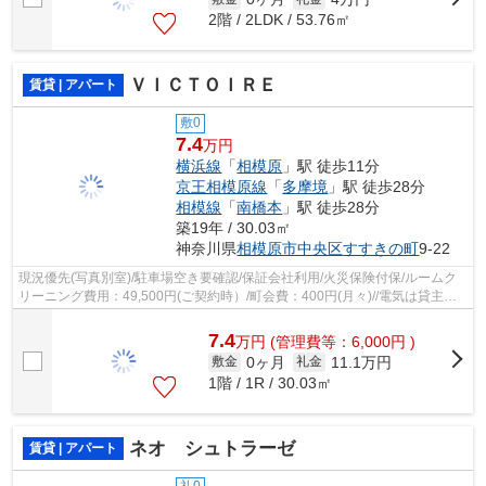
2階 / 2LDK / 53.76㎡
ＶＩＣＴＯＩＲＥ
賃貸 | アパート
敷0
7.4
万円
横浜線
「
相模原
」駅 徒歩11分
京王相模原線
「
多摩境
」駅 徒歩28分
相模線
「
南橋本
」駅 徒歩28分
築19年 / 30.03㎡
神奈川県
相模原市中央区
すすきの町
9-22
現況優先(写真別室)/駐車場空き要確認/保証会社利用/火災保険付保/ルームク
リーニング費用：49,500円(ご契約時）/町会費：400円(月々)//電気は貸主指
定で配給
7.4
万
円
(管理費等：6,000円 )
0ヶ月
11.1万円
敷金
礼金
1階 / 1R / 30.03㎡
ネオ シュトラーゼ
賃貸 | アパート