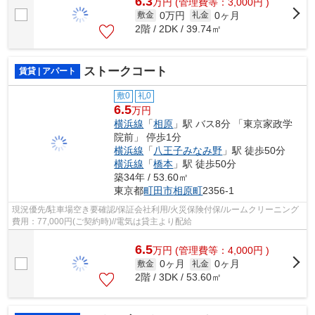
6.3
万
円
(管理費等：3,000円 )
0万円
0ヶ月
敷金
礼金
2階 / 2DK / 39.74㎡
ストークコート
賃貸 | アパート
敷0
礼0
6.5
万円
横浜線
「
相原
」駅 バス8分 「東京家政学
院前」 停歩1分
横浜線
「
八王子みなみ野
」駅 徒歩50分
横浜線
「
橋本
」駅 徒歩50分
築34年 / 53.60㎡
東京都
町田市
相原町
2356-1
現況優先/駐車場空き要確認/保証会社利用/火災保険付保/ルームクリーニング
費用：77,000円(ご契約時)//電気は貸主より配給
6.5
万
円
(管理費等：4,000円 )
0ヶ月
0ヶ月
敷金
礼金
2階 / 3DK / 53.60㎡