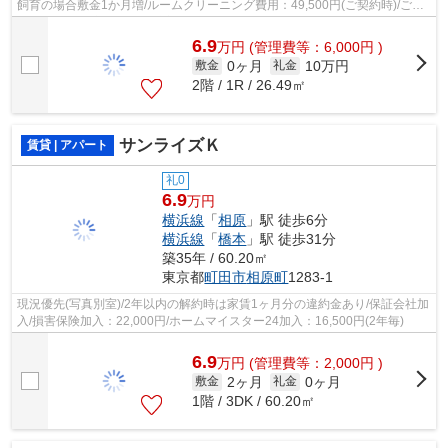
飼育の場合敷金1か月増/ルームクリーニング費用：49,500円(ご契約時)/ご契
約金カード決済可/電気は貸主より...
6.9
万
円
(管理費等：6,000円 )
0ヶ月
10万円
敷金
礼金
2階 / 1R / 26.49㎡
サンライズＫ
賃貸 | アパート
礼0
6.9
万円
横浜線
「
相原
」駅 徒歩6分
横浜線
「
橋本
」駅 徒歩31分
築35年 / 60.20㎡
東京都
町田市
相原町
1283-1
現況優先(写真別室)/2年以内の解約時は家賃1ヶ月分の違約金あり/保証会社加
入/損害保険加入：22,000円/ホームマイスター24加入：16,500円(2年毎)
6.9
万
円
(管理費等：2,000円 )
2ヶ月
0ヶ月
敷金
礼金
1階 / 3DK / 60.20㎡