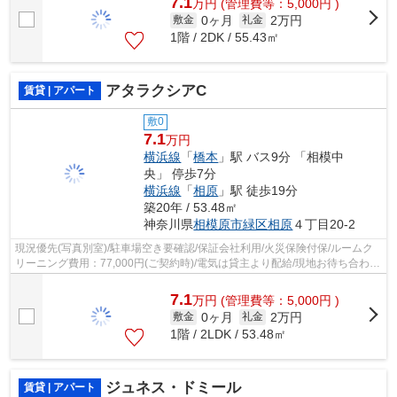
7.1
万
円
(管理費等：5,000円 )
0ヶ月
2万円
敷金
礼金
1階 / 2DK / 55.43㎡
アタラクシアC
賃貸 | アパート
敷0
7.1
万円
横浜線
「
橋本
」駅 バス9分 「相模中
央」 停歩7分
横浜線
「
相原
」駅 徒歩19分
築20年 / 53.48㎡
神奈川県
相模原市緑区
相原
４丁目20-2
現況優先(写真別室)/駐車場空き要確認/保証会社利用/火災保険付保/ルームク
リーニング費用：77,000円(ご契約時)/電気は貸主より配給/現地お待ち合わせ
歓迎
7.1
万
円
(管理費等：5,000円 )
0ヶ月
2万円
敷金
礼金
1階 / 2LDK / 53.48㎡
ジュネス・ドミール
賃貸 | アパート