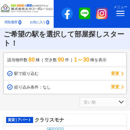
メニュー
0
0
閲覧履歴
お気に入り
ご希望の駅を選択して部屋探しスター
ト！
80
90
1～30
該当物件数
棟
空き数
件
棟を表示
駅で絞り込む
変更
変更
絞り込み条件：
なし
クラリスモナ
賃貸 | アパート