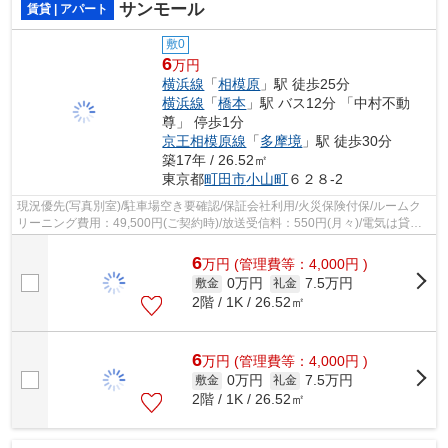
サンモール
賃貸 | アパート
敷0
6
万円
横浜線
「
相模原
」駅 徒歩25分
横浜線
「
橋本
」駅 バス12分 「中村不動
尊」 停歩1分
京王相模原線
「
多摩境
」駅 徒歩30分
築17年 / 26.52㎡
東京都
町田市
小山町
６２８-2
現況優先(写真別室)/駐車場空き要確認/保証会社利用/火災保険付保/ルームク
リーニング費用：49,500円(ご契約時)/放送受信料：550円(月々)/電気は貸主
より配給
6
万
円
(管理費等：4,000円 )
0万円
7.5万円
敷金
礼金
2階 / 1K / 26.52㎡
6
万
円
(管理費等：4,000円 )
0万円
7.5万円
敷金
礼金
2階 / 1K / 26.52㎡