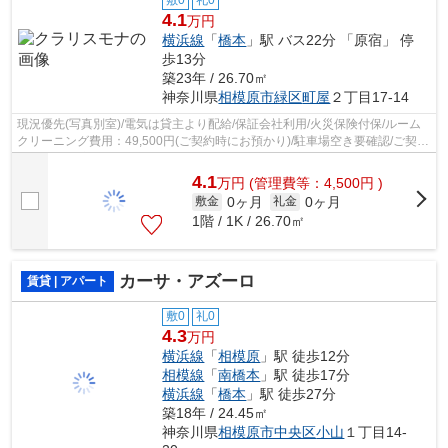
敷0
礼0
4.1
万円
横浜線
「
橋本
」駅 バス22分 「原宿」 停
歩13分
築23年 / 26.70㎡
神奈川県
相模原市緑区
町屋
２丁目17-14
現況優先(写真別室)/電気は貸主より配給/保証会社利用/火災保険付保/ルーム
クリーニング費用：49,500円(ご契約時にお預かり)/駐車場空き要確認/ご契約
金カード決済可/
4.1
万
円
(管理費等：4,500円 )
0ヶ月
0ヶ月
敷金
礼金
1階 / 1K / 26.70㎡
カーサ・アズーロ
賃貸 | アパート
敷0
礼0
4.3
万円
横浜線
「
相模原
」駅 徒歩12分
相模線
「
南橋本
」駅 徒歩17分
横浜線
「
橋本
」駅 徒歩27分
築18年 / 24.45㎡
神奈川県
相模原市中央区
小山
１丁目14-