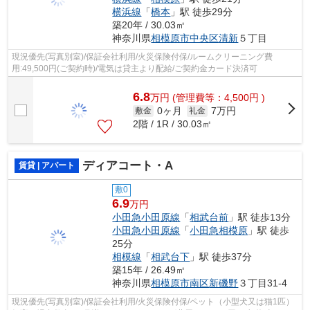
横浜線
「
橋本
」駅 徒歩29分
築20年 / 30.03㎡
神奈川県
相模原市中央区
清新
５丁目
現況優先(写真別室)/保証会社利用/火災保険付保/ルームクリーニング費
用:49,500円(ご契約時)/電気は貸主より配給/ご契約金カード決済可
6.8
万
円
(管理費等：4,500円 )
0ヶ月
7万円
敷金
礼金
2階 / 1R / 30.03㎡
ディアコート・A
賃貸 | アパート
敷0
6.9
万円
小田急小田原線
「
相武台前
」駅 徒歩13分
小田急小田原線
「
小田急相模原
」駅 徒歩
25分
相模線
「
相武台下
」駅 徒歩37分
築15年 / 26.49㎡
神奈川県
相模原市南区
新磯野
３丁目31-4
現況優先(写真別室)/保証会社利用/火災保険付保/ペット（小型犬又は猫1匹）