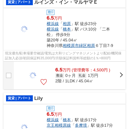
ルインズ・イン・マルヤマＥ
賃貸 | アパート
敷0
6.5
万円
横浜線
「
相原
」駅 徒歩23分
横浜線
「
橋本
」駅 バス10分 「二本
松」 停歩9分
築20年 / 45.04㎡
神奈川県
相模原市緑区
相原
６丁目7-9
現況優先/駐車場要空確認/電気は大和リビングマネジメントより配給/機関保
証加入必須/初回保証料35,000円/月額保証料賃料等総額の1％+800円
6.5
万
円
(管理費等：4,500円 )
0ヶ月
1万円
敷金
礼金
2階 / 1LDK / 45.04㎡
Lily
賃貸 | アパート
敷0
6.5
万円
横浜線
「
橋本
」駅 徒歩17分
京王相模原線
「
多摩境
」駅 徒歩17分