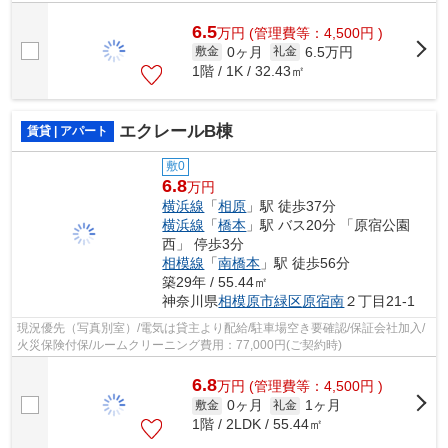
6.5
万
円
(管理費等：4,500円 )
0ヶ月
6.5万円
敷金
礼金
1階 / 1K / 32.43㎡
エクレールB棟
賃貸 | アパート
敷0
6.8
万円
横浜線
「
相原
」駅 徒歩37分
横浜線
「
橋本
」駅 バス20分 「原宿公園
西」 停歩3分
相模線
「
南橋本
」駅 徒歩56分
築29年 / 55.44㎡
神奈川県
相模原市緑区
原宿南
２丁目21-1
現況優先（写真別室）/電気は貸主より配給/駐車場空き要確認/保証会社加入/
火災保険付保/ルームクリーニング費用：77,000円(ご契約時)
6.8
万
円
(管理費等：4,500円 )
0ヶ月
1ヶ月
敷金
礼金
1階 / 2LDK / 55.44㎡