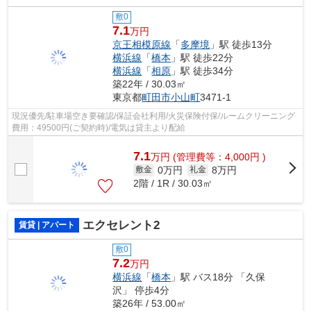
敷0
7.1
万円
京王相模原線
「
多摩境
」駅 徒歩13分
横浜線
「
橋本
」駅 徒歩22分
横浜線
「
相原
」駅 徒歩34分
築22年 / 30.03㎡
東京都
町田市
小山町
3471-1
現況優先/駐車場空き要確認/保証会社利用/火災保険付保/ルームクリーニング
費用：49500円(ご契約時)/電気は貸主より配給
7.1
万
円
(管理費等：4,000円 )
0万円
8万円
敷金
礼金
2階 / 1R / 30.03㎡
エクセレント2
賃貸 | アパート
敷0
7.2
万円
横浜線
「
橋本
」駅 バス18分 「久保
沢」 停歩4分
築26年 / 53.00㎡