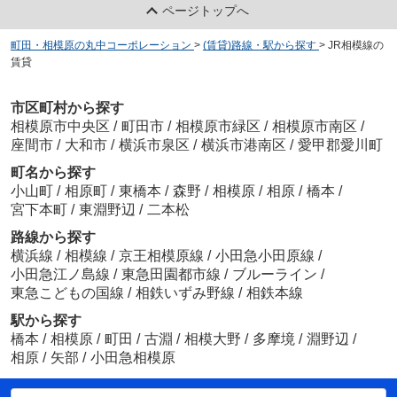
ページトップへ
町田・相模原の丸中コーポレーション
>
(賃貸)路線・駅から探す
>
JR相模線の
賃貸
市区町村から探す
相模原市中央区
/
町田市
/
相模原市緑区
/
相模原市南区
/
座間市
/
大和市
/
横浜市泉区
/
横浜市港南区
/
愛甲郡愛川町
町名から探す
小山町
/
相原町
/
東橋本
/
森野
/
相模原
/
相原
/
橋本
/
宮下本町
/
東淵野辺
/
二本松
路線から探す
横浜線
/
相模線
/
京王相模原線
/
小田急小田原線
/
小田急江ノ島線
/
東急田園都市線
/
ブルーライン
/
東急こどもの国線
/
相鉄いずみ野線
/
相鉄本線
駅から探す
橋本
/
相模原
/
町田
/
古淵
/
相模大野
/
多摩境
/
淵野辺
/
相原
/
矢部
/
小田急相模原