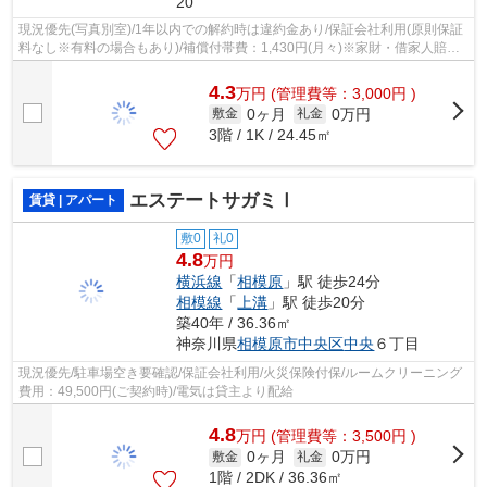
20
現況優先(写真別室)/1年以内での解約時は違約金あり/保証会社利用(原則保証
料なし※有料の場合もあり)/補償付帯費：1,430円(月々)※家財・借家人賠
償・駆付けサービス含む/町会費：300円...
4.3
万
円
(管理費等：3,000円 )
0ヶ月
0万円
敷金
礼金
3階 / 1K / 24.45㎡
エステートサガミⅠ
賃貸 | アパート
敷0
礼0
4.8
万円
横浜線
「
相模原
」駅 徒歩24分
相模線
「
上溝
」駅 徒歩20分
築40年 / 36.36㎡
神奈川県
相模原市中央区
中央
６丁目
現況優先/駐車場空き要確認/保証会社利用/火災保険付保/ルームクリーニング
費用：49,500円(ご契約時)/電気は貸主より配給
4.8
万
円
(管理費等：3,500円 )
0ヶ月
0万円
敷金
礼金
1階 / 2DK / 36.36㎡