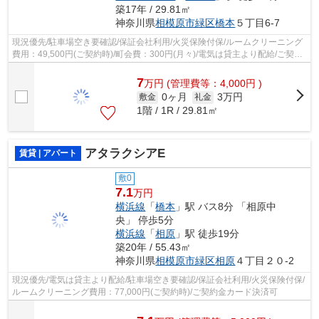
築17年 / 29.81㎡
神奈川県
相模原市緑区
橋本
５丁目6-7
現況優先/駐車場空き要確認/保証会社利用/火災保険付保/ルームクリーニング
費用：49,500円(ご契約時)/町会費：300円(月々)/電気は貸主より配給/ご契約
金カード決済可
7
万
円
(管理費等：4,000円 )
0ヶ月
3万円
敷金
礼金
1階 / 1R / 29.81㎡
アタラクシアE
賃貸 | アパート
敷0
7.1
万円
横浜線
「
橋本
」駅 バス8分 「相原中
央」 停歩5分
横浜線
「
相原
」駅 徒歩19分
築20年 / 55.43㎡
神奈川県
相模原市緑区
相原
４丁目２０-2
現況優先/電気は貸主より配給/駐車場空き要確認/保証会社利用/火災保険付保/
ルームクリーニング費用：77,000円(ご契約時)/ご契約金カード決済可