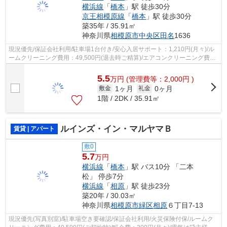
横浜線
「
橋本
」駅 徒歩30分
京王相模原線
「
橋本
」駅 徒歩30分
築35年 / 35.91㎡
神奈川県
相模原市中央区
田名
1636
現況優先/保証会社利用/駐車場1台付き/安心入居サポート：1,210円(月々)/ル
ームクリーニング費用：49,500円(退去時ご精算)/エアコンクリーニング費
用：13,200円(退去時ご精算)/害虫防...
5.5
万
円
(管理費等：2,000円 )
1ヶ月
0ヶ月
敷金
礼金
1階 / 2DK / 35.91㎡
ルインズ・イン・マルヤマＢ
賃貸 | アパート
敷0
5.7
万円
横浜線
「
橋本
」駅 バス10分 「二本
松」 停歩7分
横浜線
「
相原
」駅 徒歩23分
築20年 / 30.03㎡
神奈川県
相模原市緑区
相原
６丁目7-13
現況優先(写真別室)/駐車場空き要確認/保証会社利用/火災保険付保/ルームク