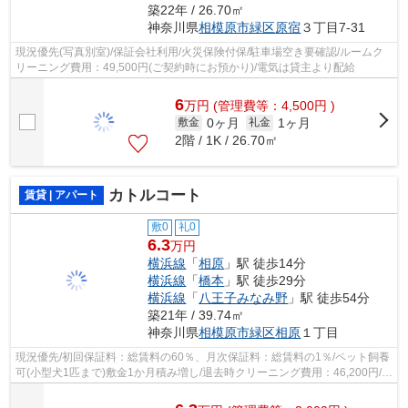
築22年 / 26.70㎡
神奈川県
相模原市緑区
原宿
３丁目7-31
現況優先(写真別室)/保証会社利用/火災保険付保/駐車場空き要確認/ルームク
リーニング費用：49,500円(ご契約時にお預かり)/電気は貸主より配給
6
万
円
(管理費等：4,500円 )
0ヶ月
1ヶ月
敷金
礼金
2階 / 1K / 26.70㎡
カトルコート
賃貸 | アパート
敷0
礼0
6.3
万円
横浜線
「
相原
」駅 徒歩14分
横浜線
「
橋本
」駅 徒歩29分
横浜線
「
八王子みなみ野
」駅 徒歩54分
築21年 / 39.74㎡
神奈川県
相模原市緑区
相原
１丁目
現況優先/初回保証料：総賃料の60％、月次保証料：総賃料の1％/ペット飼養
可(小型犬1匹まで)敷金1か月積み増し/退去時クリーニング費用：46,200円/鍵
交換代：22,000円/駐車場空き要確...