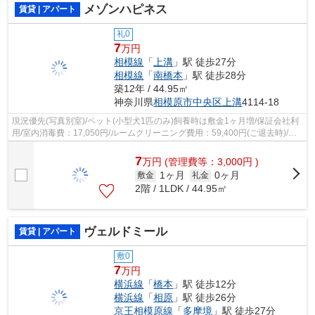
メゾンハピネス
賃貸 | アパート
礼0
7
万円
相模線
「
上溝
」駅 徒歩27分
相模線
「
南橋本
」駅 徒歩28分
築12年 / 44.95㎡
神奈川県
相模原市中央区
上溝
4114-18
現況優先(写真別室)/ペット(小型犬1匹のみ)飼養時は敷金1ヶ月増/保証会社利
用/室内消毒費：17,050円/ルームクリーニング費用：59,400円(ご退去時)/ご
契約金カード決済可/
7
万
円
(管理費等：3,000円 )
1ヶ月
0ヶ月
敷金
礼金
2階 / 1LDK / 44.95㎡
ヴェルドミール
賃貸 | アパート
敷0
7
万円
横浜線
「
橋本
」駅 徒歩12分
横浜線
「
相原
」駅 徒歩26分
京王相模原線
「
多摩境
」駅 徒歩27分