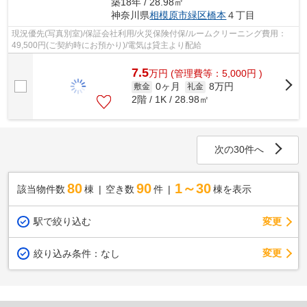
築18年 / 28.98㎡
神奈川県
相模原市緑区
橋本
４丁目
現況優先(写真別室)/保証会社利用/火災保険付保/ルームクリーニング費用：
49,500円(ご契約時にお預かり)/電気は貸主より配給
7.5
万
円
(管理費等：5,000円 )
0ヶ月
8万円
敷金
礼金
2階 / 1K / 28.98㎡
次の30件へ
80
90
1～30
該当物件数
棟
空き数
件
棟を表示
駅で絞り込む
変更
変更
絞り込み条件：
なし