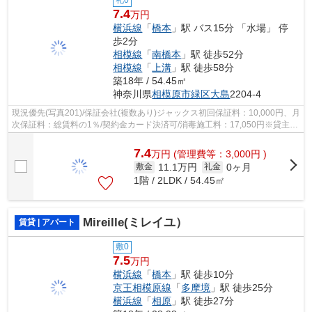
礼0
7.4
万円
横浜線
「
橋本
」駅 バス15分 「水場」 停
歩2分
相模線
「
南橋本
」駅 徒歩52分
相模線
「
上溝
」駅 徒歩58分
築18年 / 54.45㎡
神奈川県
相模原市緑区
大島
2204-4
現況優先(写真201)/保証会社(複数あり)ジャックス初回保証料：10,000円、月
次保証料：総賃料の1％/契約金カード決済可/消毒施工料：17,050円※貸主の
意向により必須/ルームクリーニング...
7.4
万
円
(管理費等：3,000円 )
11.1万円
0ヶ月
敷金
礼金
1階 / 2LDK / 54.45㎡
Mireille(ミレイユ）
賃貸 | アパート
敷0
7.5
万円
横浜線
「
橋本
」駅 徒歩10分
京王相模原線
「
多摩境
」駅 徒歩25分
横浜線
「
相原
」駅 徒歩27分