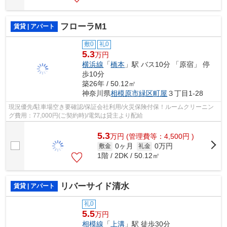
フローラM1
賃貸 | アパート
敷0
礼0
5.3
万円
横浜線
「
橋本
」駅 バス10分 「原宿」 停
歩10分
築26年 / 50.12㎡
神奈川県
相模原市緑区
町屋
３丁目1-28
現況優先/駐車場空き要確認/保証会社利用/火災保険付保！ルームクリーニン
グ費用：77,000円(ご契約時)/電気は貸主より配給
5.3
万
円
(管理費等：4,500円 )
0ヶ月
0万円
敷金
礼金
1階 / 2DK / 50.12㎡
リバーサイド清水
賃貸 | アパート
礼0
5.5
万円
相模線
「
上溝
」駅 徒歩30分