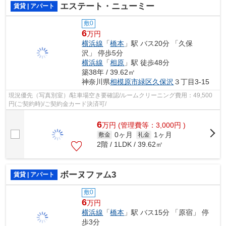
エステート・ニューミー
賃貸 | アパート
敷0
6
万円
横浜線
「
橋本
」駅 バス20分 「久保
沢」 停歩5分
横浜線
「
相原
」駅 徒歩48分
築38年 / 39.62㎡
神奈川県
相模原市緑区
久保沢
３丁目3-15
現況優先（写真別室）/駐車場空き要確認/ルームクリーニング費用：49,500
円(ご契約時)/ご契約金カード決済可/
6
万
円
(管理費等：3,000円 )
0ヶ月
1ヶ月
敷金
礼金
2階 / 1LDK / 39.62㎡
ボーヌファム3
賃貸 | アパート
敷0
6
万円
横浜線
「
橋本
」駅 バス15分 「原宿」 停
歩3分