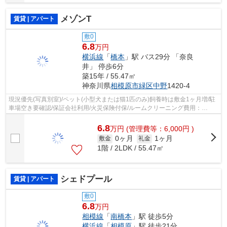
メゾンT
賃貸 | アパート
敷0
6.8
万円
横浜線
「
橋本
」駅 バス29分 「奈良
井」 停歩6分
築15年 / 55.47㎡
神奈川県
相模原市緑区
中野
1420-4
現況優先(写真別室)/ペット(小型犬または猫1匹のみ)飼養時は敷金1ヶ月増/駐
車場空き要確認/保証会社利用/火災保険付保/ルームクリーニング費用：
77,000円(ご契約時)/町会費：800円(月...
6.8
万
円
(管理費等：6,000円 )
0ヶ月
1ヶ月
敷金
礼金
1階 / 2LDK / 55.47㎡
シェドプール
賃貸 | アパート
敷0
6.8
万円
相模線
「
南橋本
」駅 徒歩5分
横浜線
「
相模原
」駅 徒歩21分