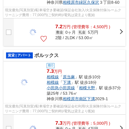
神奈川県
相模原市緑区
久保沢
３丁目8-60
現況優先(写真別室)/駐車場空き要確認/保証会社加入/火災保険付保/ルームク
リーニング費用：77,000円(ご契約時)/電気は貸主より配給
7.2
万
円
(管理費等：4,500円 )
0ヶ月
5万円
敷金
礼金
2階 / 2LDK / 53.00㎡
ポルックス
賃貸 | アパート
敷0
7.3
万円
相模線
「
原当麻
」駅 徒歩10分
相模線
「
下溝
」駅 徒歩18分
小田急小田原線
「
相模大野
」駅 徒歩37分
築25年 / 53.76㎡
神奈川県
相模原市南区
下溝
2029-1
現況優先(写真別室)/駐車場空き要確認/保証会社利用/火災保険付保/ルームク
リーニング費用：77,000円(ご契約時)/電気は貸主より配給
7.3
万
円
(管理費等：5,000円 )
0ヶ月
4万円
敷金
礼金