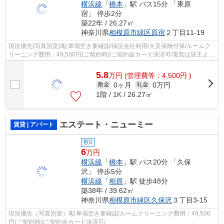
横浜線
「
橋本
」駅 バス15分 「東原
宿」 停歩2分
築22年 / 26.27㎡
神奈川県
相模原市緑区
原宿
２丁目11-19
現況優先(写真別室)/駐車場空き要確認/保証会社利用/火災保険付保/ルームク
リーニング費用：49,500円(ご契約時)/ご契約金カード決済可/電気は貸主より
配給/
5.8
万
円
(管理費等：4,500円 )
0ヶ月
0万円
敷金
礼金
1階 / 1K / 26.27㎡
エステート・ニューミー
賃貸 | アパート
敷0
6
万円
横浜線
「
橋本
」駅 バス20分 「久保
沢」 停歩5分
横浜線
「
相原
」駅 徒歩48分
築38年 / 39.62㎡
神奈川県
相模原市緑区
久保沢
３丁目3-15
現況優先（写真別室）/駐車場空き要確認/ルームクリーニング費用：49,500
円(ご契約時)/ご契約金カード決済可/