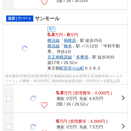
1階 / 1K / 30.03㎡
サンモール
賃貸 | アパート
敷0
5.8
6
万円～
万円
横浜線
「
相模原
」駅 徒歩25分
横浜線
「
橋本
」駅 バス12分 「中村不動
尊」 停歩1分
京王相模原線
「
多摩境
」駅 徒歩30分
築17年 / 26.52㎡
東京都
町田市
小山町
６２８-2
現況優先(写真別室)/駐車場空き要確認/保証会社利用/火災保険付保/ルームク
リーニング費用：49,500円(ご契約時)/放送受信料：550円(月々)/電気は貸主
より配給
5.8
万
円
(管理費等：4,000円 )
0万円
4.8万円
敷金
礼金
2階 / 1K / 26.52㎡
6
万
円
(管理費等：4,000円 )
0万円
7.5万円
敷金
礼金