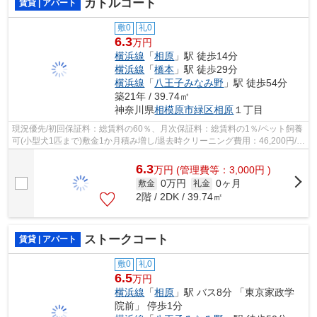
カトルコート
賃貸 | アパート
敷0
礼0
6.3
万円
横浜線
「
相原
」駅 徒歩14分
横浜線
「
橋本
」駅 徒歩29分
横浜線
「
八王子みなみ野
」駅 徒歩54分
築21年 / 39.74㎡
神奈川県
相模原市緑区
相原
１丁目
現況優先/初回保証料：総賃料の60％、月次保証料：総賃料の1％/ペット飼養
可(小型犬1匹まで)敷金1か月積み増し/退去時クリーニング費用：46,200円/鍵
交換代：22,000円/駐車場空き要確...
6.3
万
円
(管理費等：3,000円 )
0万円
0ヶ月
敷金
礼金
2階 / 2DK / 39.74㎡
ストークコート
賃貸 | アパート
敷0
礼0
6.5
万円
横浜線
「
相原
」駅 バス8分 「東京家政学
院前」 停歩1分