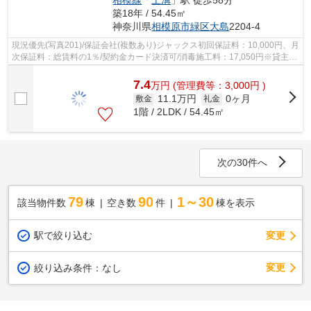
築18年 / 54.45㎡
神奈川県
相模原市緑区
大島
2204-4
現況優先(写真201)/保証会社(複数あり)ジャックス初回保証料：10,000円、月
次保証料：総賃料の1％/契約金カード決済可/消毒施工料：17,050円※貸主の
意向により必須/ルームクリーニング...
7.4
万
円
(管理費等：3,000円 )
11.1万円
0ヶ月
敷金
礼金
1階 / 2LDK / 54.45㎡
次の30件へ
79
90
1～30
該当物件数
棟
空き数
件
棟を表示
駅で絞り込む
変更
変更
絞り込み条件：
なし