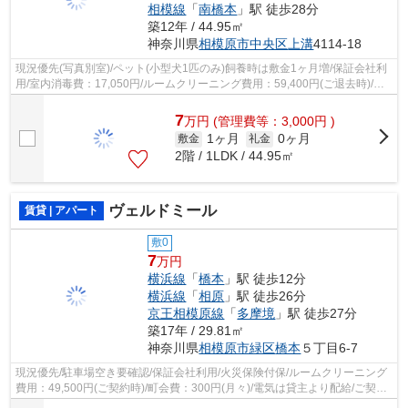
相模線
「
南橋本
」駅 徒歩28分
築12年 / 44.95㎡
神奈川県
相模原市中央区
上溝
4114-18
現況優先(写真別室)/ペット(小型犬1匹のみ)飼養時は敷金1ヶ月増/保証会社利
用/室内消毒費：17,050円/ルームクリーニング費用：59,400円(ご退去時)/ご
契約金カード決済可/
7
万
円
(管理費等：3,000円 )
1ヶ月
0ヶ月
敷金
礼金
2階 / 1LDK / 44.95㎡
ヴェルドミール
賃貸 | アパート
敷0
7
万円
横浜線
「
橋本
」駅 徒歩12分
横浜線
「
相原
」駅 徒歩26分
京王相模原線
「
多摩境
」駅 徒歩27分
築17年 / 29.81㎡
神奈川県
相模原市緑区
橋本
５丁目6-7
現況優先/駐車場空き要確認/保証会社利用/火災保険付保/ルームクリーニング
費用：49,500円(ご契約時)/町会費：300円(月々)/電気は貸主より配給/ご契約
金カード決済可