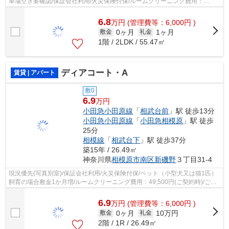
車場空き要確認/保証会社利用/火災保険付保/ルームクリーニング費用：
77,000円(ご契約時)/町会費：800円(月...
6.8
万
円
(管理費等：6,000円 )
0ヶ月
1ヶ月
敷金
礼金
1階 / 2LDK / 55.47㎡
ディアコート・A
賃貸 | アパート
敷0
6.9
万円
小田急小田原線
「
相武台前
」駅 徒歩13分
小田急小田原線
「
小田急相模原
」駅 徒歩
25分
相模線
「
相武台下
」駅 徒歩37分
築15年 / 26.49㎡
神奈川県
相模原市南区
新磯野
３丁目31-4
現況優先(写真別室)/保証会社利用/火災保険付保/ペット（小型犬又は猫1匹）
飼育の場合敷金1か月増/ルームクリーニング費用：49,500円(ご契約時)/ご契
約金カード決済可/電気は貸主より...
6.9
万
円
(管理費等：6,000円 )
0ヶ月
10万円
敷金
礼金
2階 / 1R / 26.49㎡