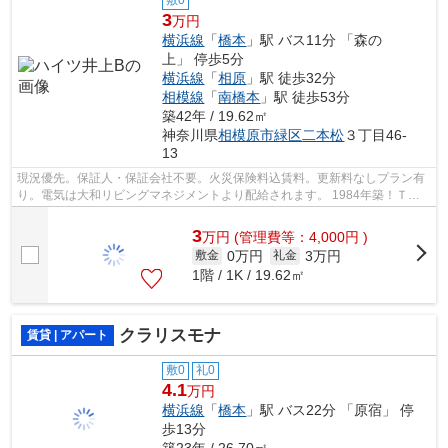
敷0
3
万円
横浜線
「
橋本
」駅 バス11分 「森の
上」 停歩5分
横浜線
「
相原
」駅 徒歩32分
相模線
「
南橋本
」駅 徒歩53分
築42年 / 19.62㎡
神奈川県
相模原市緑区
二本松
３丁目46-
13
現況優先。保証人・保証会社不要。火災保険料込賃料。更新料なしプラン有
り。電気は大和リビングマネジメントより配給されます。 1984年築！ＴＶ
付インターホン！室内物干し！居室照明...
3
万
円
(管理費等：4,000円 )
0万円
3万円
敷金
礼金
1階 / 1K / 19.62㎡
クラリスモナ
賃貸 | アパート
敷0
礼0
4.1
万円
横浜線
「
橋本
」駅 バス22分 「原宿」 停
歩13分
築23年 / 26.70㎡