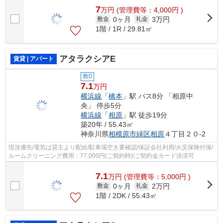
7
万
円
(管理費等：4,000円 )
0ヶ月
3万円
敷金
礼金
1階 / 1R / 29.81㎡
アタラクシアE
賃貸 | アパート
敷0
7.1
万円
横浜線
「
橋本
」駅 バス8分 「相原中
央」 停歩5分
横浜線
「
相原
」駅 徒歩19分
築20年 / 55.43㎡
神奈川県
相模原市緑区
相原
４丁目２０-2
現況優先/電気は貸主より配給/駐車場空き要確認/保証会社利用/火災保険付保/
ルームクリーニング費用：77,000円(ご契約時)/ご契約金カード決済可
7.1
万
円
(管理費等：5,000円 )
0ヶ月
2万円
敷金
礼金
1階 / 2DK / 55.43㎡