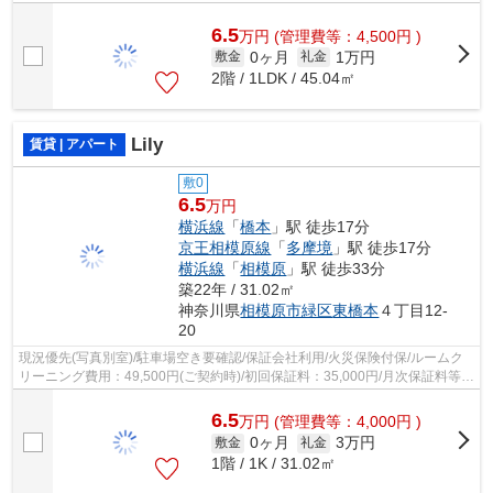
6.5
万
円
(管理費等：4,500円 )
0ヶ月
1万円
敷金
礼金
2階 / 1LDK / 45.04㎡
Lily
賃貸 | アパート
敷0
6.5
万円
横浜線
「
橋本
」駅 徒歩17分
京王相模原線
「
多摩境
」駅 徒歩17分
横浜線
「
相模原
」駅 徒歩33分
築22年 / 31.02㎡
神奈川県
相模原市緑区
東橋本
４丁目12-
20
現況優先(写真別室)/駐車場空き要確認/保証会社利用/火災保険付保/ルームク
リーニング費用：49,500円(ご契約時)/初回保証料：35,000円/月次保証料等総
額の1％+800円
6.5
万
円
(管理費等：4,000円 )
0ヶ月
3万円
敷金
礼金
1階 / 1K / 31.02㎡