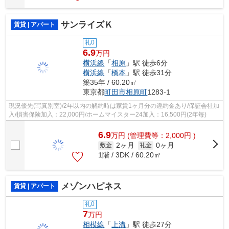
サンライズＫ
賃貸 | アパート
礼0
6.9
万円
横浜線
「
相原
」駅 徒歩6分
横浜線
「
橋本
」駅 徒歩31分
築35年 / 60.20㎡
東京都
町田市
相原町
1283-1
現況優先(写真別室)/2年以内の解約時は家賃1ヶ月分の違約金あり/保証会社加
入/損害保険加入：22,000円/ホームマイスター24加入：16,500円(2年毎)
6.9
万
円
(管理費等：2,000円 )
2ヶ月
0ヶ月
敷金
礼金
1階 / 3DK / 60.20㎡
メゾンハピネス
賃貸 | アパート
礼0
7
万円
相模線
「
上溝
」駅 徒歩27分