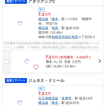
アタラクシアC
賃貸 | アパート
敷0
7.1
万円
横浜線
「
橋本
」駅 バス9分 「相模中
央」 停歩7分
横浜線
「
相原
」駅 徒歩19分
築20年 / 53.48㎡
神奈川県
相模原市緑区
相原
４丁目20-2
現況優先(写真別室)/駐車場空き要確認/保証会社利用/火災保険付保/ルームク
リーニング費用：77,000円(ご契約時)/電気は貸主より配給/現地お待ち合わせ
歓迎
7.1
万
円
(管理費等：5,000円 )
0ヶ月
2万円
敷金
礼金
1階 / 2LDK / 53.48㎡
ジュネス・ドミール
賃貸 | アパート
敷0
7.1
万円
京王相模原線
「
多摩境
」駅 徒歩13分
横浜線
「
橋本
」駅 徒歩22分