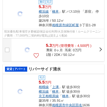
敷0
礼0
5.3
万円
横浜線
「
橋本
」駅 バス10分 「原宿」 停
歩10分
築26年 / 50.12㎡
神奈川県
相模原市緑区
町屋
３丁目1-28
現況優先/駐車場空き要確認/保証会社利用/火災保険付保！ルームクリーニン
グ費用：77,000円(ご契約時)/電気は貸主より配給
5.3
万
円
(管理費等：4,500円 )
0ヶ月
0万円
敷金
礼金
1階 / 2DK / 50.12㎡
リバーサイド清水
賃貸 | アパート
礼0
5.5
万円
相模線
「
上溝
」駅 徒歩30分
横浜線
「
橋本
」駅 徒歩30分
京王相模原線
「
橋本
」駅 徒歩30分
築35年 / 35.91㎡
神奈川県
相模原市中央区
田名
1636