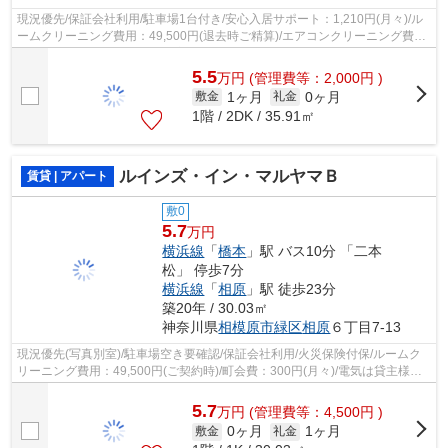
現況優先/保証会社利用/駐車場1台付き/安心入居サポート：1,210円(月々)/ル
ームクリーニング費用：49,500円(退去時ご精算)/エアコンクリーニング費
用：13,200円(退去時ご精算)/害虫防...
5.5
万
円
(管理費等：2,000円 )
1ヶ月
0ヶ月
敷金
礼金
1階 / 2DK / 35.91㎡
ルインズ・イン・マルヤマＢ
賃貸 | アパート
敷0
5.7
万円
横浜線
「
橋本
」駅 バス10分 「二本
松」 停歩7分
横浜線
「
相原
」駅 徒歩23分
築20年 / 30.03㎡
神奈川県
相模原市緑区
相原
６丁目7-13
現況優先(写真別室)/駐車場空き要確認/保証会社利用/火災保険付保/ルームク
リーニング費用：49,500円(ご契約時)/町会費：300円(月々)/電気は貸主様よ
り配給/
5.7
万
円
(管理費等：4,500円 )
0ヶ月
1ヶ月
敷金
礼金