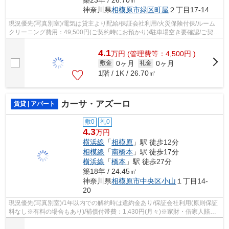
神奈川県
相模原市緑区
町屋
２丁目17-14
現況優先(写真別室)/電気は貸主より配給/保証会社利用/火災保険付保/ルーム
クリーニング費用：49,500円(ご契約時にお預かり)/駐車場空き要確認/ご契約
金カード決済可/
4.1
万
円
(管理費等：4,500円 )
0ヶ月
0ヶ月
敷金
礼金
1階 / 1K / 26.70㎡
カーサ・アズーロ
賃貸 | アパート
敷0
礼0
4.3
万円
横浜線
「
相模原
」駅 徒歩12分
相模線
「
南橋本
」駅 徒歩17分
横浜線
「
橋本
」駅 徒歩27分
築18年 / 24.45㎡
神奈川県
相模原市中央区
小山
１丁目14-
20
現況優先(写真別室)/1年以内での解約時は違約金あり/保証会社利用(原則保証
料なし※有料の場合もあり)/補償付帯費：1,430円(月々)※家財・借家人賠
償・駆付けサービス含む/町会費：300円...