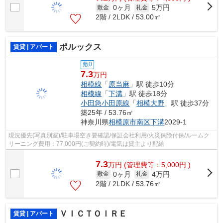
0ヶ月
5万円
敷金
礼金
2階 / 2LDK / 53.00㎡
ポルックス
賃貸 | アパート
敷0
7.3
万円
相模線
「
原当麻
」駅 徒歩10分
相模線
「
下溝
」駅 徒歩18分
小田急小田原線
「
相模大野
」駅 徒歩37分
築25年 / 53.76㎡
神奈川県
相模原市南区
下溝
2029-1
現況優先(写真別室)/駐車場空き要確認/保証会社利用/火災保険付保/ルームク
リーニング費用：77,000円(ご契約時)/電気は貸主より配給
7.3
万
円
(管理費等：5,000円 )
0ヶ月
4万円
敷金
礼金
2階 / 2LDK / 53.76㎡
ＶＩＣＴＯＩＲＥ
賃貸 | アパート