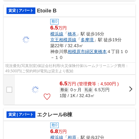
Etoile B
賃貸 | アパート
敷0
6.5
万円
横浜線
「
橋本
」駅 徒歩16分
京王相模原線
「
多摩境
」駅 徒歩19分
築22年 / 32.43㎡
神奈川県
相模原市緑区
東橋本
４丁目１０
－１０
現況優先(写真別室)保証会社利用/火災保険付保/ルームクリーニング費用：
49,500円(ご契約時)//電気は貸主より配給
6.5
万
円
(管理費等：4,500円 )
0ヶ月
6.5万円
敷金
礼金
1階 / 1K / 32.43㎡
エクレールB棟
賃貸 | アパート
敷0
6.8
万円
横浜線
「
相原
」駅 徒歩37分