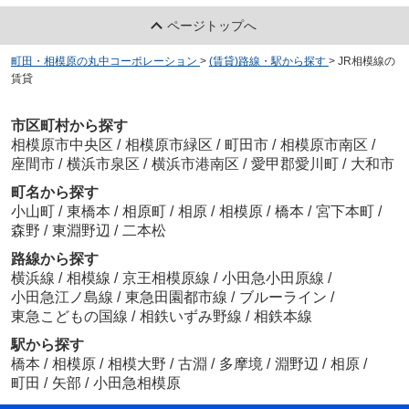
ページトップへ
町田・相模原の丸中コーポレーション
>
(賃貸)路線・駅から探す
>
JR相模線の
賃貸
市区町村から探す
相模原市中央区
/
相模原市緑区
/
町田市
/
相模原市南区
/
座間市
/
横浜市泉区
/
横浜市港南区
/
愛甲郡愛川町
/
大和市
町名から探す
小山町
/
東橋本
/
相原町
/
相原
/
相模原
/
橋本
/
宮下本町
/
森野
/
東淵野辺
/
二本松
路線から探す
横浜線
/
相模線
/
京王相模原線
/
小田急小田原線
/
小田急江ノ島線
/
東急田園都市線
/
ブルーライン
/
東急こどもの国線
/
相鉄いずみ野線
/
相鉄本線
駅から探す
橋本
/
相模原
/
相模大野
/
古淵
/
多摩境
/
淵野辺
/
相原
/
町田
/
矢部
/
小田急相模原