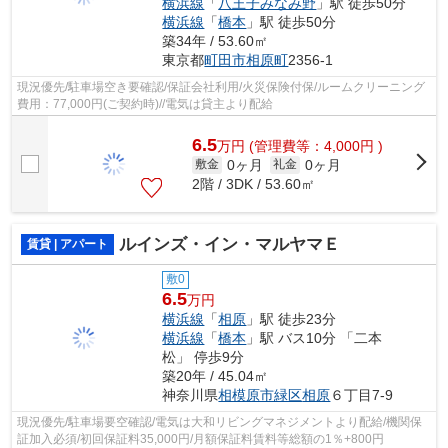
横浜線
「
八王子みなみ野
」駅 徒歩50分
横浜線
「
橋本
」駅 徒歩50分
築34年 / 53.60㎡
東京都
町田市
相原町
2356-1
現況優先/駐車場空き要確認/保証会社利用/火災保険付保/ルームクリーニング
費用：77,000円(ご契約時)//電気は貸主より配給
6.5
万
円
(管理費等：4,000円 )
0ヶ月
0ヶ月
敷金
礼金
2階 / 3DK / 53.60㎡
ルインズ・イン・マルヤマＥ
賃貸 | アパート
敷0
6.5
万円
横浜線
「
相原
」駅 徒歩23分
横浜線
「
橋本
」駅 バス10分 「二本
松」 停歩9分
築20年 / 45.04㎡
神奈川県
相模原市緑区
相原
６丁目7-9
現況優先/駐車場要空確認/電気は大和リビングマネジメントより配給/機関保
証加入必須/初回保証料35,000円/月額保証料賃料等総額の1％+800円