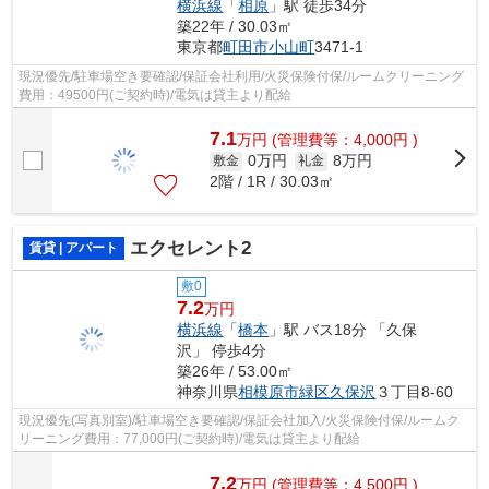
横浜線
「
相原
」駅 徒歩34分
築22年 / 30.03㎡
東京都
町田市
小山町
3471-1
現況優先/駐車場空き要確認/保証会社利用/火災保険付保/ルームクリーニング
費用：49500円(ご契約時)/電気は貸主より配給
7.1
万
円
(管理費等：4,000円 )
0万円
8万円
敷金
礼金
2階 / 1R / 30.03㎡
エクセレント2
賃貸 | アパート
敷0
7.2
万円
横浜線
「
橋本
」駅 バス18分 「久保
沢」 停歩4分
築26年 / 53.00㎡
神奈川県
相模原市緑区
久保沢
３丁目8-60
現況優先(写真別室)/駐車場空き要確認/保証会社加入/火災保険付保/ルームク
リーニング費用：77,000円(ご契約時)/電気は貸主より配給
7.2
万
円
(管理費等：4,500円 )