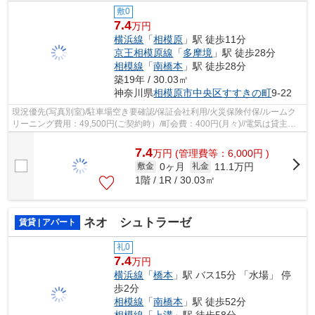
敷0
7.4
万円
横浜線
「
相模原
」駅 徒歩11分
京王相模原線
「
多摩境
」駅 徒歩28分
相模線
「
南橋本
」駅 徒歩28分
築19年 / 30.03㎡
神奈川県
相模原市中央区
すすきの町
9-22
現況優先(写真別室)/駐車場空き要確認/保証会社利用/火災保険付保/ルームク
リーニング費用：49,500円(ご契約時）/町会費：400円(月々)//電気は貸主指
定で配給
7.4
万
円
(管理費等：6,000円 )
0ヶ月
11.1万円
敷金
礼金
1階 / 1R / 30.03㎡
ネオ シュトラーゼ
賃貸 | アパート
礼0
7.4
万円
横浜線
「
橋本
」駅 バス15分 「水場」 停
歩2分
相模線
「
南橋本
」駅 徒歩52分
相模線
「
上溝
」駅 徒歩58分