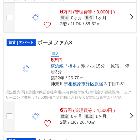
6
万
円
(管理費等：3,000円 )
0ヶ月
1ヶ月
敷金
礼金
2階 / 1LDK / 39.62㎡
ボーヌファム3
賃貸 | アパート
敷0
6
万円
横浜線
「
橋本
」駅 バス15分 「原宿」 停
歩3分
築22年 / 26.70㎡
神奈川県
相模原市緑区
原宿
３丁目7-31
現況優先(写真別室)/保証会社利用/火災保険付保/駐車場空き要確認/ルームク
リーニング費用：49,500円(ご契約時にお預かり)/電気は貸主より配給
6
万
円
(管理費等：4,500円 )
0ヶ月
1ヶ月
敷金
礼金
2階 / 1K / 26.70㎡