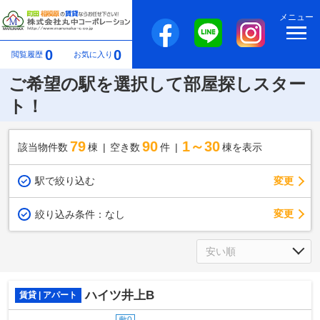
メニュー
0
0
閲覧履歴
お気に入り
ご希望の駅を選択して部屋探しスター
ト！
79
90
1～30
該当物件数
棟
空き数
件
棟を表示
駅で絞り込む
変更
変更
絞り込み条件：
なし
ハイツ井上B
賃貸 | アパート