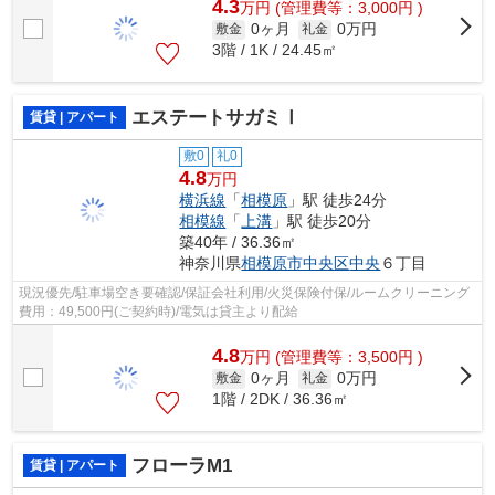
4.3
万
円
(管理費等：3,000円 )
0ヶ月
0万円
敷金
礼金
3階 / 1K / 24.45㎡
エステートサガミⅠ
賃貸 | アパート
敷0
礼0
4.8
万円
横浜線
「
相模原
」駅 徒歩24分
相模線
「
上溝
」駅 徒歩20分
築40年 / 36.36㎡
神奈川県
相模原市中央区
中央
６丁目
現況優先/駐車場空き要確認/保証会社利用/火災保険付保/ルームクリーニング
費用：49,500円(ご契約時)/電気は貸主より配給
4.8
万
円
(管理費等：3,500円 )
0ヶ月
0万円
敷金
礼金
1階 / 2DK / 36.36㎡
フローラM1
賃貸 | アパート