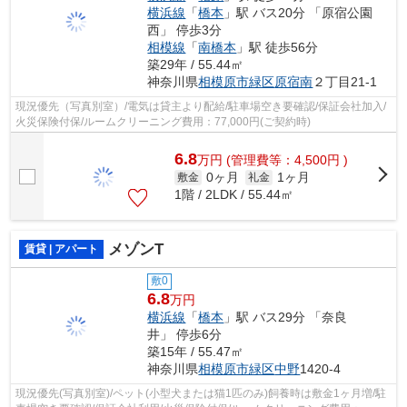
横浜線
「
橋本
」駅 バス20分 「原宿公園
西」 停歩3分
相模線
「
南橋本
」駅 徒歩56分
築29年 / 55.44㎡
神奈川県
相模原市緑区
原宿南
２丁目21-1
現況優先（写真別室）/電気は貸主より配給/駐車場空き要確認/保証会社加入/
火災保険付保/ルームクリーニング費用：77,000円(ご契約時)
6.8
万
円
(管理費等：4,500円 )
0ヶ月
1ヶ月
敷金
礼金
1階 / 2LDK / 55.44㎡
メゾンT
賃貸 | アパート
敷0
6.8
万円
横浜線
「
橋本
」駅 バス29分 「奈良
井」 停歩6分
築15年 / 55.47㎡
神奈川県
相模原市緑区
中野
1420-4
現況優先(写真別室)/ペット(小型犬または猫1匹のみ)飼養時は敷金1ヶ月増/駐