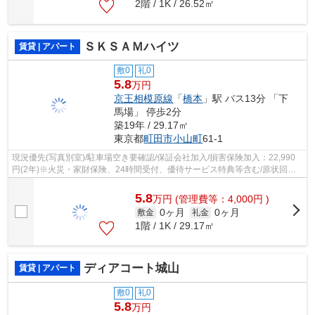
2階 / 1K / 26.52㎡
ＳＫＳＡＭハイツ
賃貸 | アパート
敷0
礼0
5.8
万円
京王相模原線
「
橋本
」駅 バス13分 「下
馬場」 停歩2分
築19年 / 29.17㎡
東京都
町田市
小山町
61-1
現況優先(写真別室)/駐車場空き要確認/保証会社加入/損害保険加入：22,990
円(2年)※火災・家財保険、24時間受付、優待サービス特典等含む/原状回復
費用：68,200円(ご契約時)/害虫防除施...
5.8
万
円
(管理費等：4,000円 )
0ヶ月
0ヶ月
敷金
礼金
1階 / 1K / 29.17㎡
ディアコート城山
賃貸 | アパート
敷0
礼0
5.8
万円