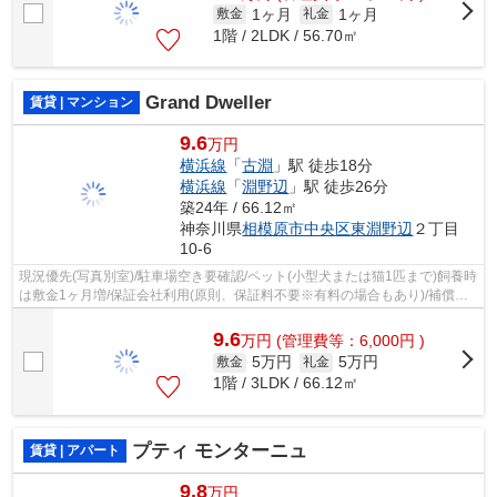
1ヶ月
1ヶ月
敷金
礼金
1階 / 2LDK / 56.70㎡
Grand Dweller
賃貸 | マンション
9.6
万円
横浜線
「
古淵
」駅 徒歩18分
横浜線
「
淵野辺
」駅 徒歩26分
築24年 / 66.12㎡
神奈川県
相模原市中央区
東淵野辺
２丁目
10-6
現況優先(写真別室)/駐車場空き要確認/ペット(小型犬または猫1匹まで)飼養時
は敷金1ヶ月増/保証会社利用(原則、保証料不要※有料の場合もあり)/補償付
帯費：1,650円(月々)※火災・家財保...
9.6
万
円
(管理費等：6,000円 )
5万円
5万円
敷金
礼金
1階 / 3LDK / 66.12㎡
プティ モンターニュ
賃貸 | アパート
9.8
万円