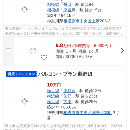
相模線
「
番田
」駅 徒歩9分
相模線
「
原当麻
」駅 徒歩19分
築3年 / 64.15㎡
神奈川県
相模原市中央区
上溝
206-3
現況優先/ペット(小型犬または猫2匹まで)飼養時の敷金増額なし/駐車場空き
要確認/保証会社利用/損害保険加入：29,500円(2年毎)※※火災・家財保険、
24時間受付、優待特典サービス等含む/
9.8
万
円
(管理費等：6,000円 )
1ヶ月
1ヶ月
敷金
礼金
2階 / 3LDK / 64.15㎡
バルコン・ブラン淵野辺
賃貸 | マンション
10
万円
横浜線
「
淵野辺
」駅 徒歩13分
横浜線
「
矢部
」駅 徒歩23分
横浜線
「
古淵
」駅 徒歩29分
築24年 / 65.05㎡
神奈川県
相模原市中央区
淵野辺本町
３丁
目
現況優先(写真別室)/駐車場空き要確認/保証会社利用/損害保険加入：29,590