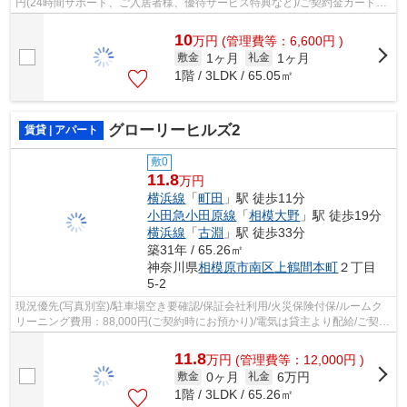
円(24時間サポート、ご入居者様、優待サービス特典など)/ご契約金カード決
済/
10
万
円
(管理費等：6,600円 )
1ヶ月
1ヶ月
敷金
礼金
1階 / 3LDK / 65.05㎡
グローリーヒルズ2
賃貸 | アパート
敷0
11.8
万円
横浜線
「
町田
」駅 徒歩11分
小田急小田原線
「
相模大野
」駅 徒歩19分
横浜線
「
古淵
」駅 徒歩33分
築31年 / 65.26㎡
神奈川県
相模原市南区
上鶴間本町
２丁目
5-2
現況優先(写真別室)/駐車場空き要確認/保証会社利用/火災保険付保/ルームク
リーニング費用：88,000円(ご契約時にお預かり)/電気は貸主より配給/ご契約
金カード決済可/
11.8
万
円
(管理費等：12,000円 )
0ヶ月
6万円
敷金
礼金
1階 / 3LDK / 65.26㎡