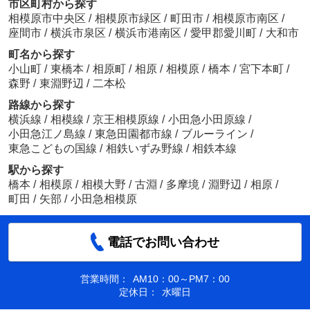
市区町村から探す
相模原市中央区
/
相模原市緑区
/
町田市
/
相模原市南区
/
座間市
/
横浜市泉区
/
横浜市港南区
/
愛甲郡愛川町
/
大和市
町名から探す
小山町
/
東橋本
/
相原町
/
相原
/
相模原
/
橋本
/
宮下本町
/
森野
/
東淵野辺
/
二本松
路線から探す
横浜線
/
相模線
/
京王相模原線
/
小田急小田原線
/
小田急江ノ島線
/
東急田園都市線
/
ブルーライン
/
東急こどもの国線
/
相鉄いずみ野線
/
相鉄本線
駅から探す
橋本
/
相模原
/
相模大野
/
古淵
/
多摩境
/
淵野辺
/
相原
/
町田
/
矢部
/
小田急相模原
電話でお問い合わせ
営業時間：
AM10：00～PM7：00
定休日：
水曜日