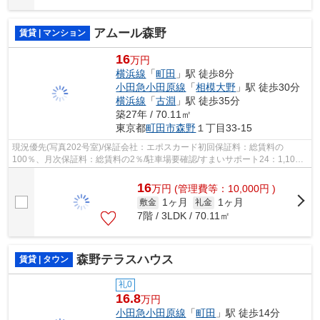
アムール森野
賃貸 | マンション
16
万円
横浜線
「
町田
」駅 徒歩8分
小田急小田原線
「
相模大野
」駅 徒歩30分
横浜線
「
古淵
」駅 徒歩35分
築27年 / 70.11㎡
東京都
町田市
森野
１丁目33-15
現況優先(写真202号室)/保証会社：エポスカード初回保証料：総賃料の
100％、月次保証料：総賃料の2％/駐車場要確認/すまいサポート24：1,100
円(月々)、65歳以上の単身者はみまもりほっ...
16
万
円
(管理費等：10,000円 )
1ヶ月
1ヶ月
敷金
礼金
7階 / 3LDK / 70.11㎡
森野テラスハウス
賃貸 | タウン
礼0
16.8
万円
小田急小田原線
「
町田
」駅 徒歩14分