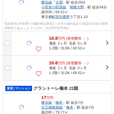
横浜線
「
古淵
」駅 徒歩29分
小田急小田原線
「
相模大野
」駅 徒歩34分
築35年 / 69.52㎡
東京都
町田市
森野
３丁目1-10
現況優先/1年未満での解約時は家賃1ヶ月分の違約金あり/保証会社加入/損害
保険加入/あんしんコール24：16,500円(2年毎)/
16.8
万
円
(管理費等：- )
2ヶ月
0ヶ月
敷金
礼金
1-2階 / 3LDK / 69.52㎡
16.8
万
円
(管理費等：- )
2ヶ月
0ヶ月
敷金
礼金
1-2階 / 3LDK / 69.52㎡
グラントーレ橋本 21階
賃貸 | マンション
17
万円
横浜線
「
橋本
」駅 徒歩7分
京王相模原線
「
橋本
」駅 徒歩7分
築29年 / 79.77㎡