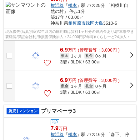
横浜線
「
橋本
」駅 バス25分 「相模川自
然の村」 停歩1分
築17年 / 63.00㎡
神奈川県
相模原市緑区
大島
3510-5
現況優先(写真別室)/2年以内の解約時は賃料1ヶ月分の違約金あり/駐車場空き
要確認/保証会社利用/損害保険加入：24,000円(2年毎)/くらしーど24加入：
16,500円(2年毎)/ご契約金カード決...
6.9
万
円
(管理費等：3,000円 )
1ヶ月
0ヶ月
敷金
礼金
3階 / 3LDK / 63.00㎡
6.9
万
円
(管理費等：3,000円 )
1ヶ月
0ヶ月
敷金
礼金
3階 / 3LDK / 63.00㎡
プリマベーラ3
賃貸 | マンション
礼0
7.9
万円
横浜線
「
橋本
」駅 バス16分 「森下」 停