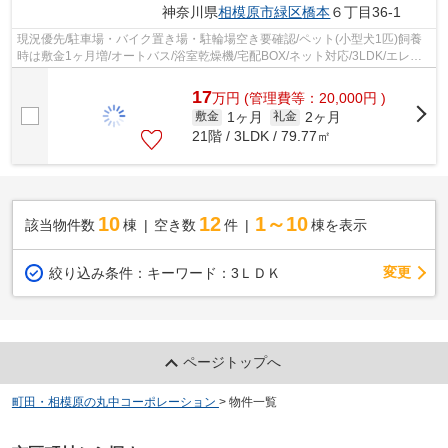
神奈川県
相模原市緑区
橋本
６丁目36-1
現況優先/駐車場・バイク置き場・駐輪場空き要確認/ペット(小型犬1匹)飼養
時は敷金1ヶ月増/オートバス/浴室乾燥機/宅配BOX/ネット対応/3LDK/エレベ
ーター2基/24時間サポート(２年間)：...
17
万
円
(管理費等：20,000円 )
1ヶ月
2ヶ月
敷金
礼金
21階 / 3LDK / 79.77㎡
10
12
1～10
該当物件数
棟
空き数
件
棟を表示
変更
絞り込み条件：
キーワード：3ＬＤＫ
ページトップへ
町田・相模原の丸中コーポレーション
>
物件一覧