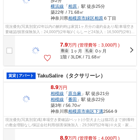
歩2分
横浜線
「
相原
」駅 徒歩25分
築22年 / 71.68㎡
神奈川県
相模原市緑区
相原
６丁目
現況優先(写真別室)/2年以内の解約時は家賃1ヶ月分の違約金あり/駐車場空き
要確認/損害保険加入：24,000円(2年毎)/くらしーど24加入：16,500円(2年)/
バイク駐輪不可
7.9
万
円
(管理費等：3,000円 )
1ヶ月
0ヶ月
敷金
礼金
1階 / 3LDK / 71.68㎡
TakuSalire（タクサリーレ）
賃貸 | アパート
8.9
万円
相模線
「
原当麻
」駅 徒歩21分
相模線
「
番田
」駅 徒歩22分
築3年 / 56.70㎡
神奈川県
相模原市南区
下溝
2564-9
現況優先(写真別室)/駐車場空き要確認/ペット(小型犬または猫2匹まで)飼養時
の敷金増額なし/保証会社利用/損害保険加入：29,590円(2年毎)※火災・家財
保険、24時間受付、優待特典サービ...
8.9
万
円
(管理費等：4,000円 )