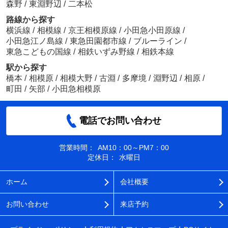
森野
/
東淵野辺
/
二本松
路線から探す
横浜線
/
相模線
/
京王相模原線
/
小田急小田原線
/
小田急江ノ島線
/
東急田園都市線
/
ブルーライン
/
東急こどもの国線
/
相鉄いずみ野線
/
相鉄本線
駅から探す
橋本
/
相模原
/
相模大野
/
古淵
/
多摩境
/
淵野辺
/
相原
/
町田
/
矢部
/
小田急相模原
電話でお問い合わせ
営業時間：
AM10：00～PM7：00
定休日：
水曜日
ホーム
会社概要
お問い合わせ
来店予約