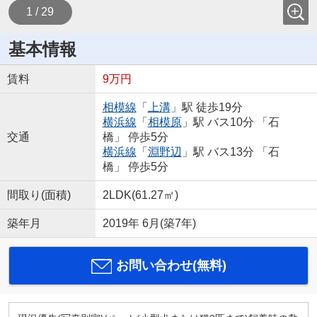
1 / 29
基本情報
賃料
9万円
相模線
「
上溝
」駅 徒歩19分
横浜線
「
相模原
」駅 バス10分 「石
交通
橋」 停歩5分
横浜線
「
淵野辺
」駅 バス13分 「石
橋」 停歩5分
間取り(面積)
2LDK(61.27㎡)
築年月
2019年 6月(築7年)
お問い合わせ(無料)