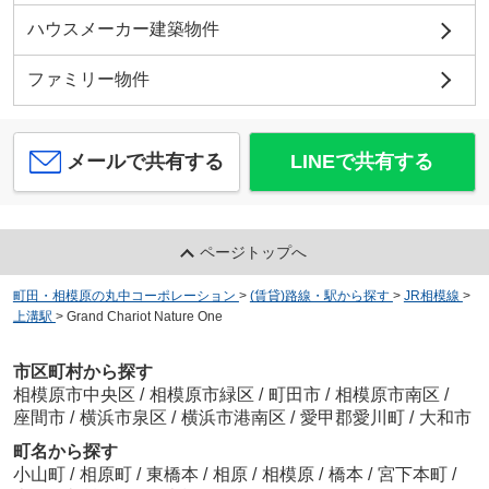
ハウスメーカー建築物件
ファミリー物件
メールで共有する
LINEで共有する
ページトップへ
町田・相模原の丸中コーポレーション
>
(賃貸)路線・駅から探す
>
JR相模線
>
上溝駅
>
Grand Chariot Nature One
市区町村から探す
相模原市中央区
/
相模原市緑区
/
町田市
/
相模原市南区
/
座間市
/
横浜市泉区
/
横浜市港南区
/
愛甲郡愛川町
/
大和市
町名から探す
小山町
/
相原町
/
東橋本
/
相原
/
相模原
/
橋本
/
宮下本町
/