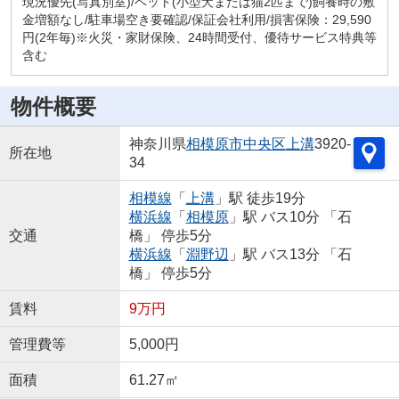
現況優先(写真別室)/ペット(小型犬または猫2匹まで)飼養時の敷
金増額なし/駐車場空き要確認/保証会社利用/損害保険：29,590
円(2年毎)※火災・家財保険、24時間受付、優待サービス特典等
含む
物件概要
神奈川県
相模原市中央区
上溝
3920-
所在地
34
相模線
「
上溝
」駅 徒歩19分
横浜線
「
相模原
」駅 バス10分 「石
交通
橋」 停歩5分
横浜線
「
淵野辺
」駅 バス13分 「石
橋」 停歩5分
賃料
9万円
管理費等
5,000円
面積
61.27㎡