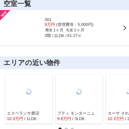
空室一覧
301
9万円
(管理費等：5,000円)
1ヶ月
1ヶ月
敷金
礼金
3階
61.27㎡
2LDK
エリアの近い物件
エスペランサ鹿沼
プティ モンターニュ
カーサ そ
10.3
万
円
/ 1LDK
9.8
万
円
/ 3LDK
10.3
万
円
/