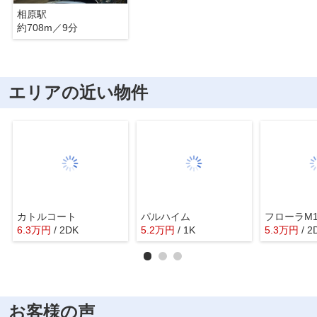
相原駅
約708m／9分
エリアの近い物件
カトルコート
パルハイム
フローラM
6.3
万
円
/ 2DK
5.2
万
円
/ 1K
5.3
万
円
/ 2
お客様の声