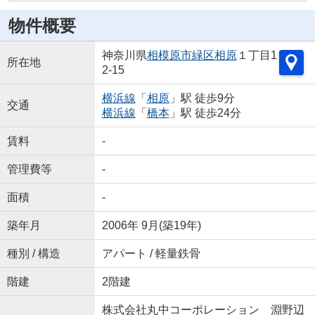
物件概要
神奈川県
相模原市緑区
相原
１丁目1
所在地
2-15
横浜線
「
相原
」駅 徒歩9分
交通
横浜線
「
橋本
」駅 徒歩24分
賃料
-
管理費等
-
面積
-
築年月
2006年 9月(築19年)
種別 / 構造
アパート / 軽量鉄骨
階建
2階建
株式会社丸中コーポレーション 淵野辺