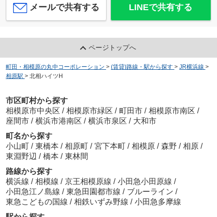
メールで共有する
LINEで共有する
ページトップへ
町田・相模原の丸中コーポレーション
>
(賃貸)路線・駅から探す
>
JR横浜線
>
相原駅
>
北相ハイツH
市区町村から探す
相模原市中央区
/
相模原市緑区
/
町田市
/
相模原市南区
/
座間市
/
横浜市港南区
/
横浜市泉区
/
大和市
町名から探す
小山町
/
東橋本
/
相原町
/
宮下本町
/
相模原
/
森野
/
相原
/
東淵野辺
/
橋本
/
東林間
路線から探す
横浜線
/
相模線
/
京王相模原線
/
小田急小田原線
/
小田急江ノ島線
/
東急田園都市線
/
ブルーライン
/
東急こどもの国線
/
相鉄いずみ野線
/
小田急多摩線
駅から探す