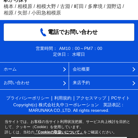
橋本
/
相模原
/
相模大野
/
古淵
/
町田
/
多摩境
/
淵野辺
/
相原
/
矢部
/
小田急相模原
電話でお問い合わせ
営業時間：
AM10：00～PM7：00
定休日：
水曜日
ホーム
会社概要
お問い合わせ
来店予約
プライバシーポリシー
利用規約
アクセスマップ
PCサイト
Copyright(c) 株式会社丸中コーポレーション 英語表記：
MARUNAKA CO.,LTD. All rights reserved.
当サイトでは、お客様の当サイト利用状況把握、サービス向上検討を目的と
して、クッキー（Cookie）を使用しています。
詳しくは、当社の
「Cookieの取扱いについて」
をご確認ください。