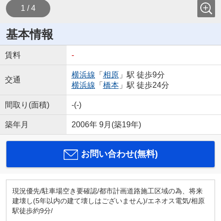
1 / 4
基本情報
賃料
-
横浜線
「
相原
」駅 徒歩9分
交通
横浜線
「
橋本
」駅 徒歩24分
間取り(面積)
-(-)
築年月
2006年 9月(築19年)
お問い合わせ(無料)
現況優先/駐車場空き要確認/都市計画道路施工区域の為、将来
建壊し(5年以内の建て壊しはございません)/エネオス電気/相原
駅徒歩約9分/