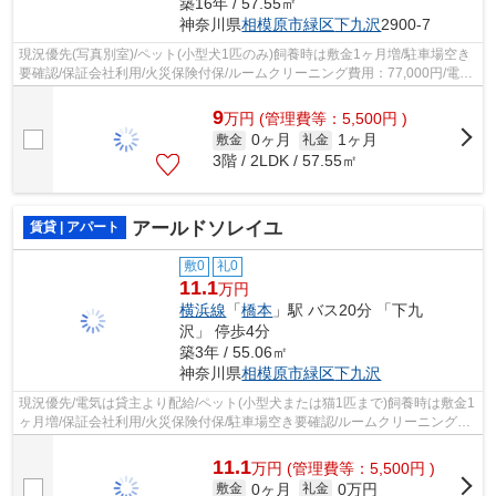
築16年 / 57.55㎡
神奈川県
相模原市緑区
下九沢
2900-7
現況優先(写真別室)/ペット(小型犬1匹のみ)飼養時は敷金1ヶ月増/駐車場空き
要確認/保証会社利用/火災保険付保/ルームクリーニング費用：77,000円/電気
は貸主より配給
9
万
円
(管理費等：5,500円 )
0ヶ月
1ヶ月
敷金
礼金
3階 / 2LDK / 57.55㎡
アールドソレイユ
賃貸 | アパート
敷0
礼0
11.1
万円
横浜線
「
橋本
」駅 バス20分 「下九
沢」 停歩4分
築3年 / 55.06㎡
神奈川県
相模原市緑区
下九沢
現況優先/電気は貸主より配給/ペット(小型犬または猫1匹まで)飼養時は敷金1
ヶ月増/保証会社利用/火災保険付保/駐車場空き要確認/ルームクリーニング費
用：77,000円(ご契約時にお預かり...
11.1
万
円
(管理費等：5,500円 )
0ヶ月
0万円
敷金
礼金