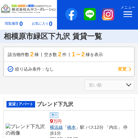
メニュー
0
0
閲覧履歴
お気に入り
相模原市緑区下九沢 賃貸一覧
2
2
1～2
該当物件数
棟
空き数
件
棟を表示
変更
絞り込み条件：
なし
ブレンド下九沢
賃貸 | アパート
敷0
9
万円
横浜線
「
橋本
」駅 バス12分 「内出」 停
歩1分