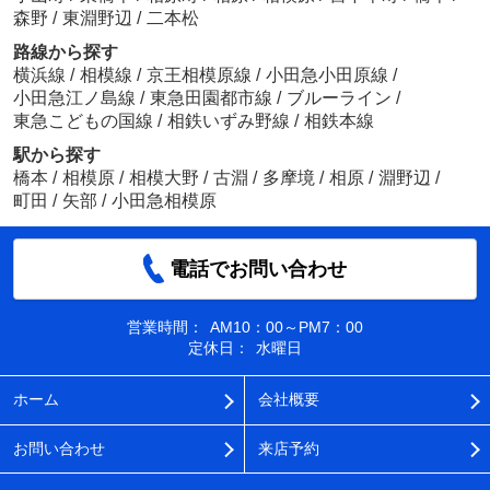
森野
/
東淵野辺
/
二本松
路線から探す
横浜線
/
相模線
/
京王相模原線
/
小田急小田原線
/
小田急江ノ島線
/
東急田園都市線
/
ブルーライン
/
東急こどもの国線
/
相鉄いずみ野線
/
相鉄本線
駅から探す
橋本
/
相模原
/
相模大野
/
古淵
/
多摩境
/
相原
/
淵野辺
/
町田
/
矢部
/
小田急相模原
電話でお問い合わせ
営業時間：
AM10：00～PM7：00
定休日：
水曜日
ホーム
会社概要
お問い合わせ
来店予約