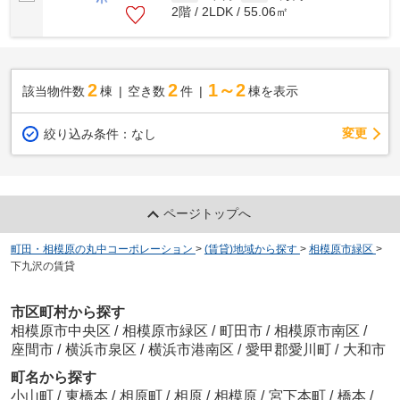
2階 / 2LDK / 55.06㎡
2
2
1～2
該当物件数
棟
空き数
件
棟を表示
変更
絞り込み条件：
なし
ページトップへ
町田・相模原の丸中コーポレーション
>
(賃貸)地域から探す
>
相模原市緑区
>
下九沢の賃貸
市区町村から探す
相模原市中央区
/
相模原市緑区
/
町田市
/
相模原市南区
/
座間市
/
横浜市泉区
/
横浜市港南区
/
愛甲郡愛川町
/
大和市
町名から探す
小山町
/
東橋本
/
相原町
/
相原
/
相模原
/
宮下本町
/
橋本
/