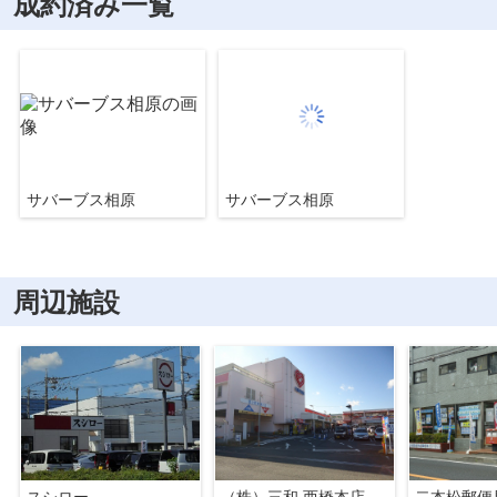
成約済み一覧
サバーブス相原
サバーブス相原
周辺施設
スシロー
（株）三和 西橋本店
二本松郵便