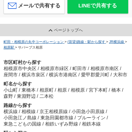
メールで共有する
LINEで共有する
ページトップへ
町田・相模原の丸中コーポレーション
>
(賃貸)路線・駅から探す
>
JR横浜線
>
相原駅
>
サバーブス相原
市区町村から探す
相模原市中央区
/
相模原市緑区
/
町田市
/
相模原市南区
/
座間市
/
横浜市泉区
/
横浜市港南区
/
愛甲郡愛川町
/
大和市
町名から探す
小山町
/
東橋本
/
相原町
/
相原
/
相模原
/
宮下本町
/
橋本
/
森野
/
東淵野辺
/
二本松
路線から探す
横浜線
/
相模線
/
京王相模原線
/
小田急小田原線
/
小田急江ノ島線
/
東急田園都市線
/
ブルーライン
/
東急こどもの国線
/
相鉄いずみ野線
/
相鉄本線