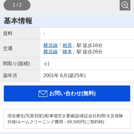
1 / 2
基本情報
賃料
-
横浜線
「
相原
」駅 徒歩16分
交通
横浜線
「
橋本
」駅 徒歩26分
間取り(面積)
-(-)
築年月
2001年 6月(築25年)
お問い合わせ(無料)
現況優先(写真別室)/駐車場空き要確認/保証会社利用/火災保険
付保/ルームクリーニング費用：60,500円(ご契約時)