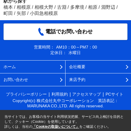
駅から探す
橋本
/
相模原
/
相模大野
/
古淵
/
多摩境
/
相原
/
淵野辺
/
町田
/
矢部
/
小田急相模原
電話でお問い合わせ
営業時間：
AM10：00～PM7：00
定休日：
水曜日
ホーム
会社概要
お問い合わせ
来店予約
プライバシーポリシー
利用規約
アクセスマップ
PCサイト
Copyright(c) 株式会社丸中コーポレーション 英語表記：
MARUNAKA CO.,LTD. All rights reserved.
当サイトでは、お客様の当サイト利用状況把握、サービス向上検討を目的と
して、クッキー（Cookie）を使用しています。
詳しくは、当社の
「Cookieの取扱いについて」
をご確認ください。