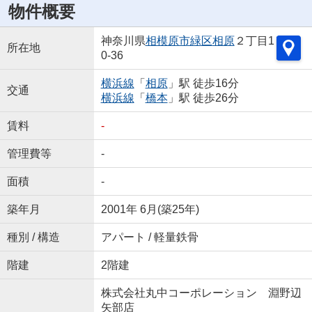
物件概要
神奈川県
相模原市緑区
相原
２丁目1
所在地
0-36
横浜線
「
相原
」駅 徒歩16分
交通
横浜線
「
橋本
」駅 徒歩26分
賃料
-
管理費等
-
面積
-
築年月
2001年 6月(築25年)
種別 / 構造
アパート / 軽量鉄骨
階建
2階建
株式会社丸中コーポレーション 淵野辺
矢部店