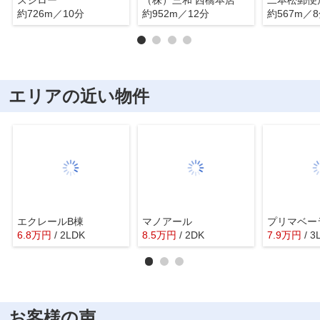
約726m／10分
約952m／12分
約567m／
エリアの近い物件
エクレールB棟
マノアール
プリマベー
6.8
万
円
/ 2LDK
8.5
万
円
/ 2DK
7.9
万
円
/ 3
お客様の声