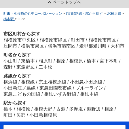
ページトップへ
町田・相模原の丸中コーポレーション
>
(賃貸)路線・駅から探す
>
JR横浜線
>
橋本駅
>
Luce
市区町村から探す
相模原市中央区
/
相模原市緑区
/
町田市
/
相模原市南区
/
座間市
/
横浜市泉区
/
横浜市港南区
/
愛甲郡愛川町
/
大和市
町名から探す
小山町
/
東橋本
/
相原町
/
相原
/
相模原
/
橋本
/
宮下本町
/
森野
/
東淵野辺
/
二本松
路線から探す
横浜線
/
相模線
/
京王相模原線
/
小田急小田原線
/
小田急江ノ島線
/
東急田園都市線
/
ブルーライン
/
東急こどもの国線
/
相鉄いずみ野線
/
相鉄本線
駅から探す
橋本
/
相模原
/
相模大野
/
古淵
/
多摩境
/
淵野辺
/
相原
/
町田
/
矢部
/
小田急相模原