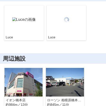
Luce
Luce
周辺施設
イオン橋本店
ローソン 相模原橋本五丁目
約984m／13分
約845m／11分