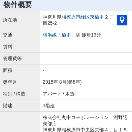
物件概要
神奈川県
相模原市緑区
東橋本
２丁
所在地
目25-2
交通
横浜線
「
橋本
」駅 徒歩13分
賃料
-
管理費等
-
面積
-
築年月
2018年 8月(築8年)
種別 / 構造
アパート / 木造
階建
3階建
株式会社丸中コーポレーション 淵野辺
矢部店
神奈川県相模原市中央区矢部４丁目１５