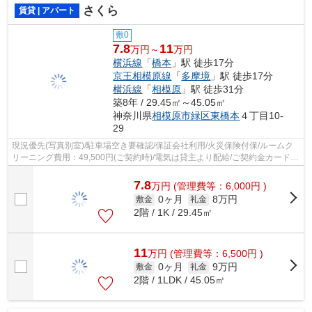
さくら
賃貸 | アパート
敷0
7.8
11
万円～
万円
横浜線
「
橋本
」駅 徒歩17分
京王相模原線
「
多摩境
」駅 徒歩17分
横浜線
「
相模原
」駅 徒歩31分
築8年 / 29.45㎡～45.05㎡
神奈川県
相模原市緑区
東橋本
４丁目10-
29
現況優先(写真別室)/駐車場空き要確認/保証会社利用/火災保険付保/ルームク
リーニング費用：49,500円(ご契約時)/電気は貸主より配給/ご契約金カード決
済可
7.8
万
円
(管理費等：6,000円 )
0ヶ月
8万円
敷金
礼金
2階 / 1K / 29.45㎡
11
万
円
(管理費等：6,500円 )
0ヶ月
9万円
敷金
礼金
2階 / 1LDK / 45.05㎡