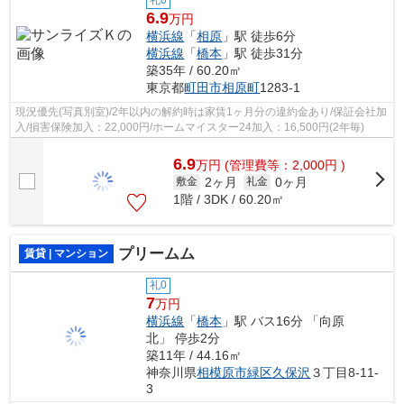
礼0
6.9
万円
横浜線
「
相原
」駅 徒歩6分
横浜線
「
橋本
」駅 徒歩31分
築35年 / 60.20㎡
東京都
町田市
相原町
1283-1
現況優先(写真別室)/2年以内の解約時は家賃1ヶ月分の違約金あり/保証会社加
入/損害保険加入：22,000円/ホームマイスター24加入：16,500円(2年毎)
6.9
万
円
(管理費等：2,000円 )
2ヶ月
0ヶ月
敷金
礼金
1階 / 3DK / 60.20㎡
プリームム
賃貸 | マンション
礼0
7
万円
横浜線
「
橋本
」駅 バス16分 「向原
北」 停歩2分
築11年 / 44.16㎡
神奈川県
相模原市緑区
久保沢
３丁目8-11-
3