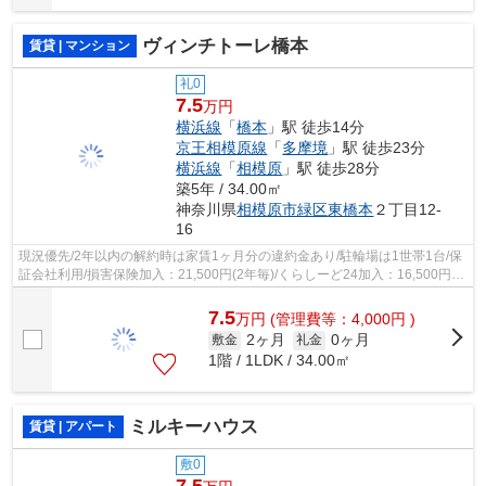
ヴィンチトーレ橋本
賃貸 | マンション
礼0
7.5
万円
横浜線
「
橋本
」駅 徒歩14分
京王相模原線
「
多摩境
」駅 徒歩23分
横浜線
「
相模原
」駅 徒歩28分
築5年 / 34.00㎡
神奈川県
相模原市緑区
東橋本
２丁目12-
16
現況優先/2年以内の解約時は家賃1ヶ月分の違約金あり/駐輪場は1世帯1台/保
証会社利用/損害保険加入：21,500円(2年毎)/くらしーど24加入：16,500円(2
年毎)/駐輪場は1世帯1台まで
7.5
万
円
(管理費等：4,000円 )
2ヶ月
0ヶ月
敷金
礼金
1階 / 1LDK / 34.00㎡
ミルキーハウス
賃貸 | アパート
敷0
7.5