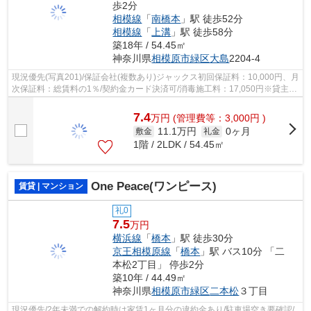
歩2分
相模線
「
南橋本
」駅 徒歩52分
相模線
「
上溝
」駅 徒歩58分
築18年 / 54.45㎡
神奈川県
相模原市緑区
大島
2204-4
現況優先(写真201)/保証会社(複数あり)ジャックス初回保証料：10,000円、月
次保証料：総賃料の1％/契約金カード決済可/消毒施工料：17,050円※貸主の
意向により必須/ルームクリーニング...
7.4
万
円
(管理費等：3,000円 )
11.1万円
0ヶ月
敷金
礼金
1階 / 2LDK / 54.45㎡
One Peace(ワンピース)
賃貸 | マンション
礼0
7.5
万円
横浜線
「
橋本
」駅 徒歩30分
京王相模原線
「
橋本
」駅 バス10分 「二
本松2丁目」 停歩2分
築10年 / 44.49㎡
神奈川県
相模原市緑区
二本松
３丁目
現況優先/2年未満での解約時は家賃1ヶ月分の違約金あり/駐車場空き要確認/