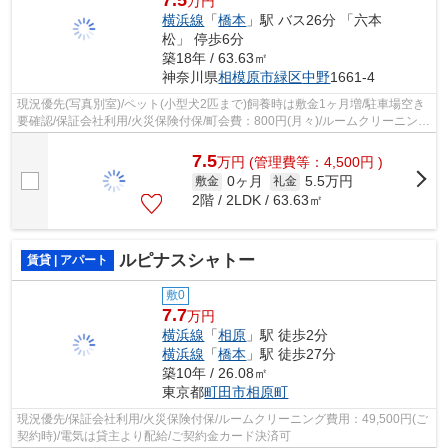
万円
横浜線
「
橋本
」駅 バス26分 「六本
松」 停歩6分
築18年 / 63.63㎡
神奈川県
相模原市緑区
中野
1661-4
現況優先(写真別室)/ペット(小型犬2匹まで)飼養時は敷金1ヶ月増/駐車場空き
要確認/保証会社利用/火災保険付保/町会費：800円(月々)/ルームクリーニング
費用：77,000円(ご契約時にお預...
7.5
万
円
(管理費等：4,500円 )
0ヶ月
5.5万円
敷金
礼金
2階 / 2LDK / 63.63㎡
ルピナスシャトー
賃貸 | アパート
敷0
7.7
万円
横浜線
「
相原
」駅 徒歩2分
横浜線
「
橋本
」駅 徒歩27分
築10年 / 26.08㎡
東京都
町田市
相原町
現況優先/保証会社利用/火災保険付保/ルームクリーニング費用：49,500円(ご
契約時)/電気は貸主より配給/ご契約金カード決済可