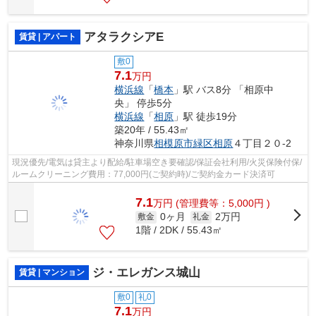
アタラクシアE
賃貸 | アパート
敷0
7.1
万円
横浜線
「
橋本
」駅 バス8分 「相原中
央」 停歩5分
横浜線
「
相原
」駅 徒歩19分
築20年 / 55.43㎡
神奈川県
相模原市緑区
相原
４丁目２０-2
現況優先/電気は貸主より配給/駐車場空き要確認/保証会社利用/火災保険付保/
ルームクリーニング費用：77,000円(ご契約時)/ご契約金カード決済可
7.1
万
円
(管理費等：5,000円 )
0ヶ月
2万円
敷金
礼金
1階 / 2DK / 55.43㎡
ジ・エレガンス城山
賃貸 | マンション
敷0
礼0
7.1
万円