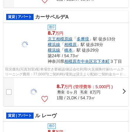
カーサベルデA
賃貸 | アパート
敷0
8.7
万円
京王相模原線
「
多摩境
」駅 徒歩13分
横浜線
「
相模原
」駅 徒歩28分
横浜線
「
橋本
」駅 徒歩29分
築24年 / 54.73㎡
神奈川県
相模原市中央区
宮下本町
３丁目
現況優先(写真別室)/駐車場空き要確認/保証会社利用/火災保険付保/ルームク
リーニング費用：77,000円(ご契約時)/電気は貸主より配給/ご契約金カード決
済可/
8.7
万
円
(管理費等：5,000円 )
0ヶ月
8万円
敷金
礼金
1階 / 2LDK / 54.73㎡
ル レーヴ
賃貸 | アパート
敷0
8.8
万円