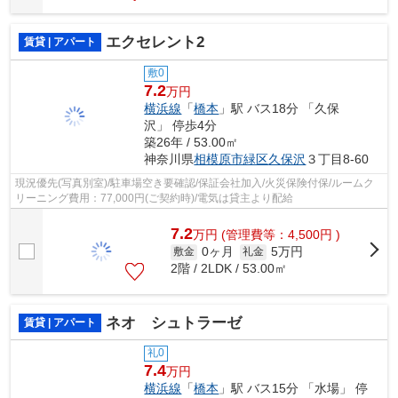
エクセレント2
賃貸 | アパート
敷0
7.2
万円
横浜線
「
橋本
」駅 バス18分 「久保
沢」 停歩4分
築26年 / 53.00㎡
神奈川県
相模原市緑区
久保沢
３丁目8-60
現況優先(写真別室)/駐車場空き要確認/保証会社加入/火災保険付保/ルームク
リーニング費用：77,000円(ご契約時)/電気は貸主より配給
7.2
万
円
(管理費等：4,500円 )
0ヶ月
5万円
敷金
礼金
2階 / 2LDK / 53.00㎡
ネオ シュトラーゼ
賃貸 | アパート
礼0
7.4
万円
横浜線
「
橋本
」駅 バス15分 「水場」 停