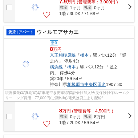
7.9
万
円
(管理費等：3,000円 )
1ヶ月
0ヶ月
敷金
礼金
1階 / 3LDK / 71.68㎡
ウィルモアサカエ
賃貸 | アパート
敷0
8
万円
京王相模原線
「
橋本
」駅 バス12分 「堀
之内」 停歩4分
横浜線
「
橋本
」駅 バス12分 「堀之
内」 停歩4分
築20年 / 59.54㎡
神奈川県
相模原市中央区
田名
1907-30
現況優先(写真別室)/駐車場空き要確認/保証会社加入/火災保険付保/ルームク
リーニング費用：77,000円(ご契約時)/電気は貸主より配給/
8
万
円
(管理費等：4,500円 )
0ヶ月
8万円
敷金
礼金
1階 / 2LDK / 59.54㎡