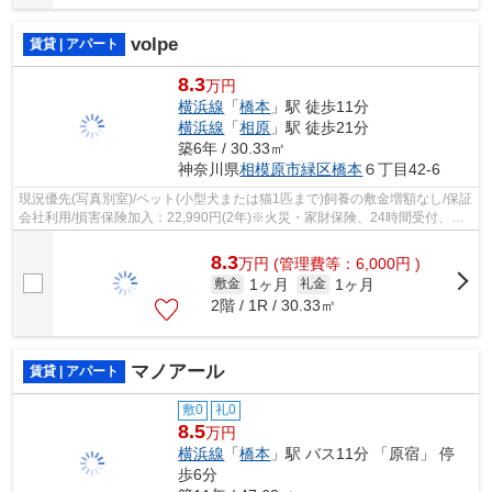
volpe
賃貸 | アパート
8.3
万円
横浜線
「
橋本
」駅 徒歩11分
横浜線
「
相原
」駅 徒歩21分
築6年 / 30.33㎡
神奈川県
相模原市緑区
橋本
６丁目42-6
現況優先(写真別室)/ペット(小型犬または猫1匹まで)飼養の敷金増額なし/保証
会社利用/損害保険加入：22,990円(2年)※火災・家財保険、24時間受付、優
待サービスなど特典あり/ご契約金カ...
8.3
万
円
(管理費等：6,000円 )
1ヶ月
1ヶ月
敷金
礼金
2階 / 1R / 30.33㎡
マノアール
賃貸 | アパート
敷0
礼0
8.5
万円
横浜線
「
橋本
」駅 バス11分 「原宿」 停
歩6分