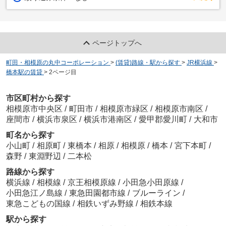
ページトップへ
町田・相模原の丸中コーポレーション
>
(賃貸)路線・駅から探す
>
JR横浜線
>
橋本駅の賃貸
>
2ページ目
市区町村から探す
相模原市中央区
/
町田市
/
相模原市緑区
/
相模原市南区
/
座間市
/
横浜市泉区
/
横浜市港南区
/
愛甲郡愛川町
/
大和市
町名から探す
小山町
/
相原町
/
東橋本
/
相原
/
相模原
/
橋本
/
宮下本町
/
森野
/
東淵野辺
/
二本松
路線から探す
横浜線
/
相模線
/
京王相模原線
/
小田急小田原線
/
小田急江ノ島線
/
東急田園都市線
/
ブルーライン
/
東急こどもの国線
/
相鉄いずみ野線
/
相鉄本線
駅から探す