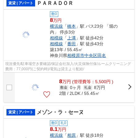
ＰＡＲＡＤＯＲ
賃貸 | アパート
敷0
8
万円
横浜線
「
橋本
」駅 バス23分 「堀の
内」 停歩3分
相模線
「
上溝
」駅 徒歩42分
相模線
「
番田
」駅 徒歩43分
築13年 / 55.45㎡
神奈川県
相模原市中央区
田名
現況優先/駐車場空き要確認/保証会社加入/火災保険付保/ルームクリーニング
費用：77,000円(ご契約時)/電気は貸主より配給/
8
万
円
(管理費等：5,500円 )
0ヶ月
8万円
敷金
礼金
2階 / 2LDK / 55.45㎡
メゾン・ラ・セーヌ
賃貸 | アパート
敷0
礼0
8.1
万円
横浜線
「
相原
」駅 徒歩18分