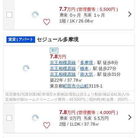
7.7
万
円
(管理費等：5,500円 )
0ヶ月
1ヶ月
敷金
礼金
1階 / 1K / 26.08㎡
セジュール多摩境
賃貸 | アパート
敷0
7.8
万円
京王相模原線
「
多摩境
」駅 徒歩8分
京王相模原線
「
橋本
」駅 徒歩27分
京王相模原線
「
南大沢
」駅 徒歩31分
築22年 / 37.78㎡
東京都
町田市
小山町
3119-1
現況優先(写真別室)/駐車場空き要確認/電気は貸主より配給/保証会社加入/火
災保険付保/ルームクリーニング費用：49,500円(ご契約時)/町会費：200円
(月々)
7.8
万
円
(管理費等：4,000円 )
0万円
5.5万円
敷金
礼金
2階 / 1LDK / 37.78㎡