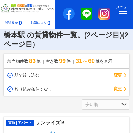
メニュー
0
0
閲覧履歴
お気に入り
橋本駅 の賃貸物件一覧。(2ページ目)(2
ページ目)
83
99
31～60
該当物件数
棟
空き数
件
棟を表示
駅で絞り込む
変更
変更
絞り込み条件：
なし
サンライズＫ
賃貸 | アパート