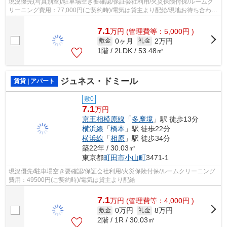
現況優先(写真別室)/駐車場空き要確認/保証会社利用/火災保険付保/ルームク
リーニング費用：77,000円(ご契約時)/電気は貸主より配給/現地お待ち合わせ
歓迎
7.1
万
円
(管理費等：5,000円 )
0ヶ月
2万円
敷金
礼金
1階 / 2LDK / 53.48㎡
ジュネス・ドミール
賃貸 | アパート
敷0
7.1
万円
京王相模原線
「
多摩境
」駅 徒歩13分
横浜線
「
橋本
」駅 徒歩22分
横浜線
「
相原
」駅 徒歩34分
築22年 / 30.03㎡
東京都
町田市
小山町
3471-1
現況優先/駐車場空き要確認/保証会社利用/火災保険付保/ルームクリーニング
費用：49500円(ご契約時)/電気は貸主より配給
7.1
万
円
(管理費等：4,000円 )
0万円
8万円
敷金
礼金
2階 / 1R / 30.03㎡