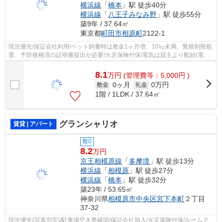
横浜線
「
橋本
」駅 徒歩40分
横浜線
「
八王子みなみ野
」駅 徒歩55分
築9年 / 37.64㎡
東京都
町田市
相原町
2122-1
現況優先/保証会社利用/ペット飼養時は敷金1ヶ月増、10㎏未満、繫殖制限処
置、予防接種済の証明書提出が必要/火災保険付保/電気は貸主より配給(電気
配給解約手数料3,300円)
8.1
万
円
(管理費等：5,000円 )
0ヶ月
0万円
敷金
礼金
1階 / 1LDK / 37.64㎡
グランシャリオ
賃貸 | アパート
敷0
8.2
万円
京王相模原線
「
多摩境
」駅 徒歩13分
横浜線
「
相模原
」駅 徒歩27分
横浜線
「
橋本
」駅 徒歩32分
築23年 / 53.65㎡
神奈川県
相模原市中央区
宮下本町
２丁目
37-32
現況優先(写真別室)/駐車場空き要確認/保証会社加入/火災保険付保/ルームク