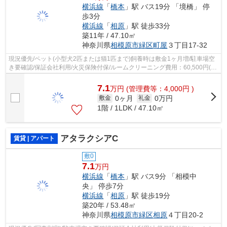
横浜線
「
橋本
」駅 バス19分 「境橋」 停
歩3分
横浜線
「
相原
」駅 徒歩33分
築11年 / 47.10㎡
神奈川県
相模原市緑区
町屋
３丁目17-32
現況優先/ペット(小型犬2匹または猫1匹まで)飼養時は敷金1ヶ月増/駐車場空
き要確認/保証会社利用/火災保険付保/ルームクリーニング費用：60,500円(ご
契約時)/電気は貸主より配給/ご契...
7.1
万
円
(管理費等：4,000円 )
0ヶ月
0万円
敷金
礼金
1階 / 1LDK / 47.10㎡
アタラクシアC
賃貸 | アパート
敷0
7.1
万円
横浜線
「
橋本
」駅 バス9分 「相模中
央」 停歩7分
横浜線
「
相原
」駅 徒歩19分
築20年 / 53.48㎡
神奈川県
相模原市緑区
相原
４丁目20-2