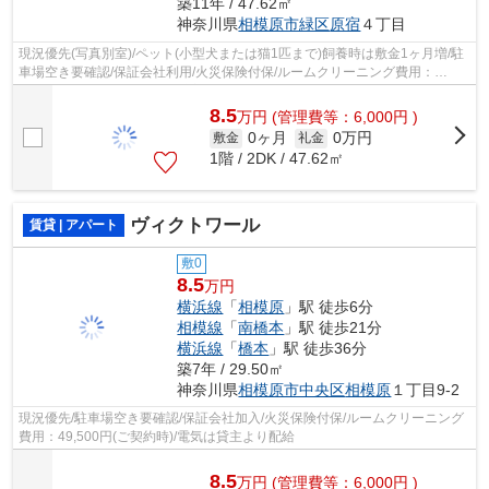
築11年 / 47.62㎡
神奈川県
相模原市緑区
原宿
４丁目
現況優先(写真別室)/ペット(小型犬または猫1匹まで)飼養時は敷金1ヶ月増/駐
車場空き要確認/保証会社利用/火災保険付保/ルームクリーニング費用：
60,500円(ご契約時)/電気は貸主より配給
8.5
万
円
(管理費等：6,000円 )
0ヶ月
0万円
敷金
礼金
1階 / 2DK / 47.62㎡
ヴィクトワール
賃貸 | アパート
敷0
8.5
万円
横浜線
「
相模原
」駅 徒歩6分
相模線
「
南橋本
」駅 徒歩21分
横浜線
「
橋本
」駅 徒歩36分
築7年 / 29.50㎡
神奈川県
相模原市中央区
相模原
１丁目9-2
現況優先/駐車場空き要確認/保証会社加入/火災保険付保/ルームクリーニング
費用：49,500円(ご契約時)/電気は貸主より配給
8.5
万
円
(管理費等：6,000円 )