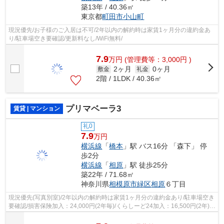
築13年 / 40.36㎡
東京都
町田市
小山町
現況優先/お子様のご入居は不可/2年以内の解約時は家賃1ヶ月分の違約金あ
り/駐車場空き要確認/更新料なし/WiFi無料/
7.9
万
円
(管理費等：3,000円 )
2ヶ月
0ヶ月
敷金
礼金
2階 / 1LDK / 40.36㎡
プリマベーラ3
賃貸 | マンション
礼0
7.9
万円
横浜線
「
橋本
」駅 バス16分 「森下」 停
歩2分
横浜線
「
相原
」駅 徒歩25分
築22年 / 71.68㎡
神奈川県
相模原市緑区
相原
６丁目
現況優先(写真別室)/2年以内の解約時は家賃1ヶ月分の違約金あり/駐車場空き
要確認/損害保険加入：24,000円(2年毎)/くらしーど24加入：16,500円(2年)/
バイク駐輪不可