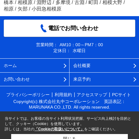
橋本
/
相模原
/
淵野辺
/
多摩境
/
古淵
/
町田
/
相模大野
/
相原
/
矢部
/
小田急相模原
電話でお問い合わせ
営業時間：
AM10：00～PM7：00
定休日：
水曜日
ホーム
会社概要
お問い合わせ
来店予約
プライバシーポリシー
利用規約
アクセスマップ
PCサイト
Copyright(c) 株式会社丸中コーポレーション 英語表記：
MARUNAKA CO.,LTD. All rights reserved.
当サイトでは、お客様の当サイト利用状況把握、サービス向上検討を目的と
して、クッキー（Cookie）を使用しています。
詳しくは、当社の
「Cookieの取扱いについて」
をご確認ください。
閉じる