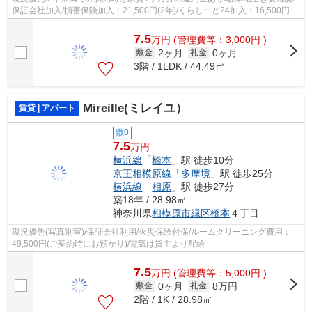
保証会社加入/損害保険加入：21,500円(2年)/くらしーど24加入：16,500円(2
年)/バイク125㏄まで相談可/お子様...
7.5
万
円
(管理費等：3,000円 )
2ヶ月
0ヶ月
敷金
礼金
3階 / 1LDK / 44.49㎡
Mireille(ミレイユ）
賃貸 | アパート
敷0
7.5
万円
横浜線
「
橋本
」駅 徒歩10分
京王相模原線
「
多摩境
」駅 徒歩25分
横浜線
「
相原
」駅 徒歩27分
築18年 / 28.98㎡
神奈川県
相模原市緑区
橋本
４丁目
現況優先(写真別室)/保証会社利用/火災保険付保/ルームクリーニング費用：
49,500円(ご契約時にお預かり)/電気は貸主より配給
7.5
万
円
(管理費等：5,000円 )
0ヶ月
8万円
敷金
礼金
2階 / 1K / 28.98㎡