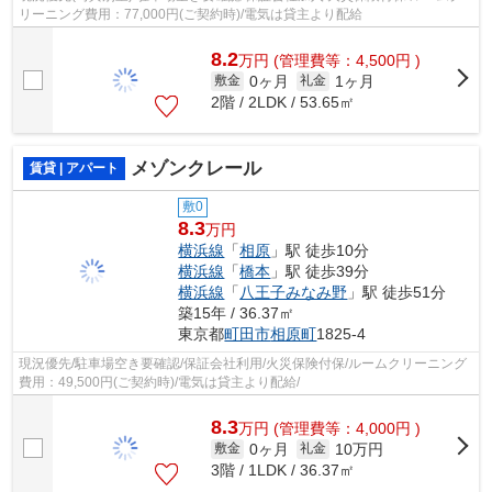
リーニング費用：77,000円(ご契約時)/電気は貸主より配給
8.2
万
円
(管理費等：4,500円 )
0ヶ月
1ヶ月
敷金
礼金
2階 / 2LDK / 53.65㎡
メゾンクレール
賃貸 | アパート
敷0
8.3
万円
横浜線
「
相原
」駅 徒歩10分
横浜線
「
橋本
」駅 徒歩39分
横浜線
「
八王子みなみ野
」駅 徒歩51分
築15年 / 36.37㎡
東京都
町田市
相原町
1825-4
現況優先/駐車場空き要確認/保証会社利用/火災保険付保/ルームクリーニング
費用：49,500円(ご契約時)/電気は貸主より配給/
8.3
万
円
(管理費等：4,000円 )
0ヶ月
10万円
敷金
礼金
3階 / 1LDK / 36.37㎡