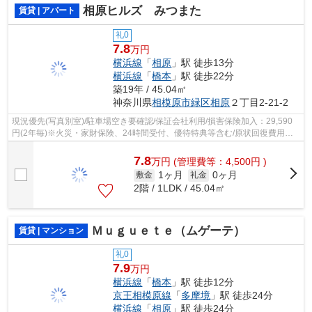
相原ヒルズ みつまた
賃貸 | アパート
礼0
7.8
万円
横浜線
「
相原
」駅 徒歩13分
横浜線
「
橋本
」駅 徒歩22分
築19年 / 45.04㎡
神奈川県
相模原市緑区
相原
２丁目2-21-2
現況優先(写真別室)/駐車場空き要確認/保証会社利用/損害保険加入：29,590
円(2年毎)※火災・家財保険、24時間受付、優待特典等含む/原状回復費用：
90,750円(ご契約時)
7.8
万
円
(管理費等：4,500円 )
1ヶ月
0ヶ月
敷金
礼金
2階 / 1LDK / 45.04㎡
Ｍｕｇｕｅｔｅ（ムゲーテ）
賃貸 | マンション
礼0
7.9
万円
横浜線
「
橋本
」駅 徒歩12分
京王相模原線
「
多摩境
」駅 徒歩24分
横浜線
「
相原
」駅 徒歩24分