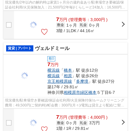
現況優先/2年以内の解約時は家賃1ヶ月分の違約金あり/駐車場空き要確認/保
証会社利用/火災保険加入：21,500円(2年毎)/くらしーど24加入：16,500円(2
年毎)/駐輪場(125ccバイク相談可)/...
7
万
円
(管理費等：3,000円 )
1ヶ月
0ヶ月
敷金
礼金
3階 / 1LDK / 44.16㎡
ヴェルドミール
賃貸 | アパート
敷0
7
万円
横浜線
「
橋本
」駅 徒歩12分
横浜線
「
相原
」駅 徒歩26分
京王相模原線
「
多摩境
」駅 徒歩27分
築17年 / 29.81㎡
神奈川県
相模原市緑区
橋本
５丁目6-7
現況優先/駐車場空き要確認/保証会社利用/火災保険付保/ルームクリーニング
費用：49,500円(ご契約時)/町会費：300円(月々)/電気は貸主より配給/ご契約
金カード決済可
7
万
円
(管理費等：4,000円 )
0ヶ月
3万円
敷金
礼金
1階 / 1R / 29.81㎡