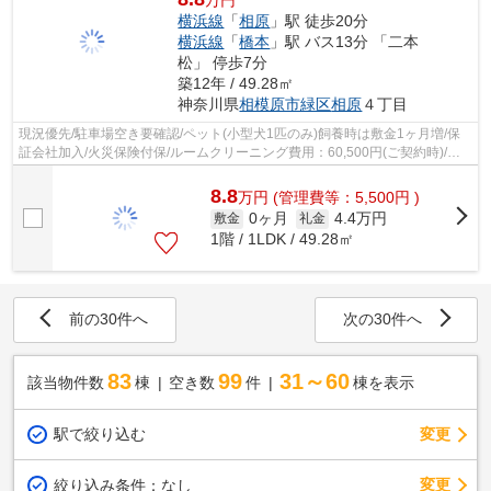
横浜線
「
相原
」駅 徒歩20分
横浜線
「
橋本
」駅 バス13分 「二本
松」 停歩7分
築12年 / 49.28㎡
神奈川県
相模原市緑区
相原
４丁目
現況優先/駐車場空き要確認/ペット(小型犬1匹のみ)飼養時は敷金1ヶ月増/保
証会社加入/火災保険付保/ルームクリーニング費用：60,500円(ご契約時)/電
気は貸主より配給/
8.8
万
円
(管理費等：5,500円 )
0ヶ月
4.4万円
敷金
礼金
1階 / 1LDK / 49.28㎡
前の30件へ
次の30件へ
83
99
31～60
該当物件数
棟
空き数
件
棟を表示
駅で絞り込む
変更
変更
絞り込み条件：
なし