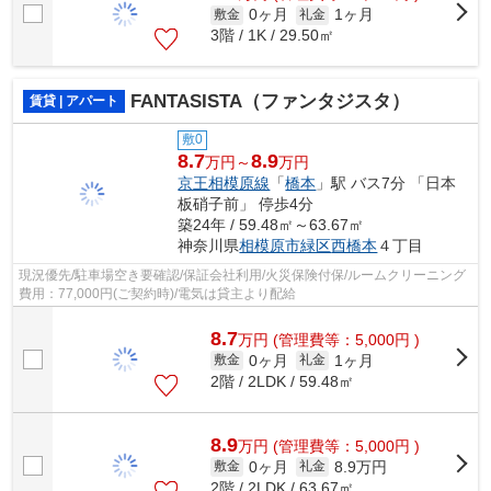
0ヶ月
1ヶ月
敷金
礼金
3階 / 1K / 29.50㎡
FANTASISTA（ファンタジスタ）
賃貸 | アパート
敷0
8.7
8.9
万円～
万円
京王相模原線
「
橋本
」駅 バス7分 「日本
板硝子前」 停歩4分
築24年 / 59.48㎡～63.67㎡
神奈川県
相模原市緑区
西橋本
４丁目
現況優先/駐車場空き要確認/保証会社利用/火災保険付保/ルームクリーニング
費用：77,000円(ご契約時)/電気は貸主より配給
8.7
万
円
(管理費等：5,000円 )
0ヶ月
1ヶ月
敷金
礼金
2階 / 2LDK / 59.48㎡
8.9
万
円
(管理費等：5,000円 )
0ヶ月
8.9万円
敷金
礼金
2階 / 2LDK / 63.67㎡