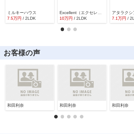
ミルキーハウス
Excellent（エクセレント）
アタラクシ
7.5
万
円
/ 2LDK
10
万
円
/ 2LDK
7.1
万
円
/ 2
お客様の声
和田利奈
和田利奈
和田利奈