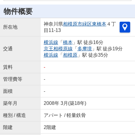
物件概要
神奈川県
相模原市緑区
東橋本
４丁
所在地
目11-13
横浜線
「
橋本
」駅 徒歩16分
交通
京王相模原線
「
多摩境
」駅 徒歩19分
横浜線
「
相模原
」駅 徒歩35分
賃料
-
管理費等
-
面積
-
築年月
2008年 3月(築18年)
種別 / 構造
アパート / 軽量鉄骨
階建
2階建