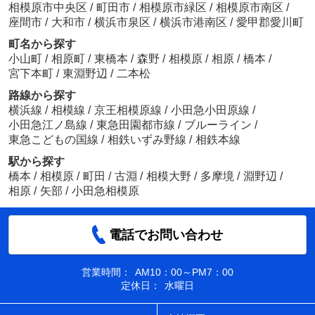
相模原市中央区
/
町田市
/
相模原市緑区
/
相模原市南区
/
座間市
/
大和市
/
横浜市泉区
/
横浜市港南区
/
愛甲郡愛川町
町名から探す
小山町
/
相原町
/
東橋本
/
森野
/
相模原
/
相原
/
橋本
/
宮下本町
/
東淵野辺
/
二本松
路線から探す
横浜線
/
相模線
/
京王相模原線
/
小田急小田原線
/
小田急江ノ島線
/
東急田園都市線
/
ブルーライン
/
東急こどもの国線
/
相鉄いずみ野線
/
相鉄本線
駅から探す
橋本
/
相模原
/
町田
/
古淵
/
相模大野
/
多摩境
/
淵野辺
/
相原
/
矢部
/
小田急相模原
電話でお問い合わせ
営業時間：
AM10：00～PM7：00
定休日：
水曜日