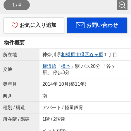
1 / 4
お気に入り追加
お問い合わせ
物件概要
所在地
神奈川県
相模原市緑区
谷ヶ原
１丁目
横浜線
「
橋本
」駅 バス20分 「谷ヶ
交通
原」 停歩3分
築年月
2014年 10月(築11年)
向き
南
種別 / 構造
アパート / 軽量鉄骨
所在階 / 階建
1階 / 2階建
ペット相談