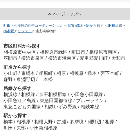
ページトップへ
町田・相模原の丸中コーポレーション
>
(賃貸)路線・駅から探す
>
JR横浜線
>
橋本駅
>
リシェル
>
過去掲載物件
市区町村から探す
相模原市中央区
/
相模原市緑区
/
町田市
/
相模原市南区
/
座間市
/
横浜市泉区
/
横浜市港南区
/
愛甲郡愛川町
/
大和市
町名から探す
小山町
/
東橋本
/
相原町
/
相原
/
相模原
/
橋本
/
宮下本町
/
森野
/
東淵野辺
/
二本松
路線から探す
横浜線
/
相模線
/
京王相模原線
/
小田急小田原線
/
小田急江ノ島線
/
東急田園都市線
/
ブルーライン
/
東急こどもの国線
/
相鉄いずみ野線
/
相鉄本線
駅から探す
橋本
/
相模原
/
相模大野
/
古淵
/
多摩境
/
淵野辺
/
相原
/
町田
/
矢部
/
小田急相模原