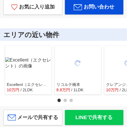
お気に入り追加
お問い合わせ
エリアの近い物件
Excellent（エクセレント）
リコルテ橋本
クレアンジ
10
万
円
/ 2LDK
8.8
万
円
/ 1LDK
10
万
円
/ 2
メールで共有する
LINEで共有する