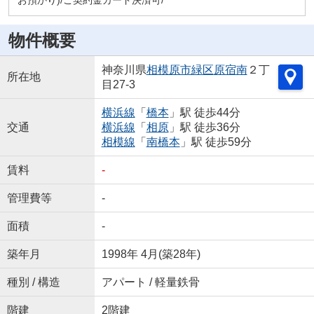
お預かり)/ご契約金カード決済可/
物件概要
神奈川県
相模原市緑区
原宿南
２丁
所在地
目27-3
横浜線
「
橋本
」駅 徒歩44分
交通
横浜線
「
相原
」駅 徒歩36分
相模線
「
南橋本
」駅 徒歩59分
賃料
-
管理費等
-
面積
-
築年月
1998年 4月(築28年)
種別 / 構造
アパート / 軽量鉄骨
階建
2階建