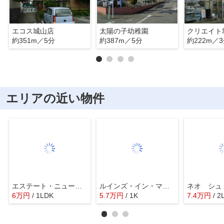
エコス城山店
太陽の子幼稚園
クリエイト
約351m／5分
約387m／5分
約222m／
エリアの近い物件
エステート・ニューミー
ルインズ・イン・マルヤマＢ
ネオ シュ
6
万
円
/ 1LDK
5.7
万
円
/ 1K
7.4
万
円
/ 2