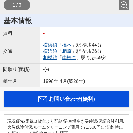
1 / 3
基本情報
賃料
-
横浜線
「
橋本
」駅 徒歩44分
交通
横浜線
「
相原
」駅 徒歩36分
相模線
「
南橋本
」駅 徒歩59分
間取り(面積)
-(-)
築年月
1998年 4月(築28年)
お問い合わせ(無料)
現況優先/電気は貸主より配給/駐車場空き要確認/保証会社利用/
火災保険付保/ルームクリーニング費用：71,500円(ご契約時に