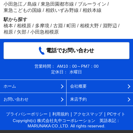
小田急江ノ島線
/
東急田園都市線
/
ブルーライン
/
東急こどもの国線
/
相鉄いずみ野線
/
相鉄本線
駅から探す
橋本
/
相模原
/
多摩境
/
古淵
/
町田
/
相模大野
/
淵野辺
/
相原
/
矢部
/
小田急相模原
電話でお問い合わせ
営業時間：
AM10：00～PM7：00
定休日：
水曜日
ホーム
会社概要
お問い合わせ
来店予約
プライバシーポリシー
利用規約
アクセスマップ
PCサイト
Copyright(c) 株式会社丸中コーポレーション 英語表記：
MARUNAKA CO.,LTD. All rights reserved.