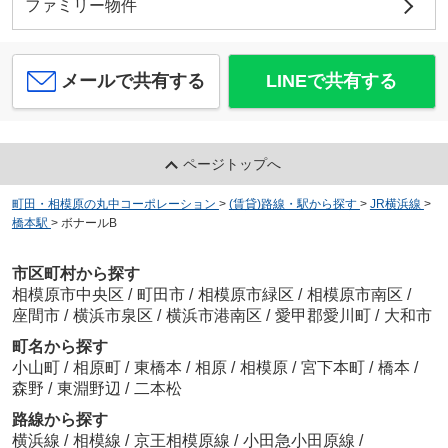
ファミリー物件
メールで共有する
LINEで共有する
ページトップへ
町田・相模原の丸中コーポレーション
>
(賃貸)路線・駅から探す
>
JR横浜線
>
橋本駅
>
ボナールB
市区町村から探す
相模原市中央区
/
町田市
/
相模原市緑区
/
相模原市南区
/
座間市
/
横浜市泉区
/
横浜市港南区
/
愛甲郡愛川町
/
大和市
町名から探す
小山町
/
相原町
/
東橋本
/
相原
/
相模原
/
宮下本町
/
橋本
/
森野
/
東淵野辺
/
二本松
路線から探す
横浜線
/
相模線
/
京王相模原線
/
小田急小田原線
/