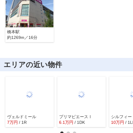
橋本駅
約1269m／16分
エリアの近い物件
ヴェルドミール
プリマピエースⅠ
シルフィー
7
万
円
/ 1R
6.1
万
円
/ 1DK
10
万
円
/ 1