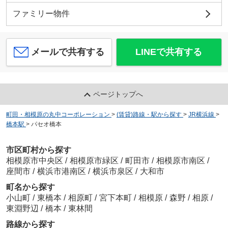
ファミリー物件
メールで共有する
LINEで共有する
ページトップへ
町田・相模原の丸中コーポレーション
>
(賃貸)路線・駅から探す
>
JR横浜線
>
橋本駅
>
パセオ橋本
市区町村から探す
相模原市中央区
/
相模原市緑区
/
町田市
/
相模原市南区
/
座間市
/
横浜市港南区
/
横浜市泉区
/
大和市
町名から探す
小山町
/
東橋本
/
相原町
/
宮下本町
/
相模原
/
森野
/
相原
/
東淵野辺
/
橋本
/
東林間
路線から探す