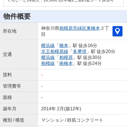
くらしーど24加入：16,500円(2年毎)/ご契約金カード決済可
物件概要
神奈川県
相模原市緑区
東橋本
２丁
所在地
目
横浜線
「
橋本
」駅 徒歩16分
京王相模原線
「
多摩境
」駅 徒歩20分
交通
横浜線
「
相模原
」駅 徒歩30分
相模線
「
南橋本
」駅 徒歩24分
賃料
-
管理費等
-
面積
-
築年月
2014年 2月(築12年)
種別 / 構造
マンション / 鉄筋コンクリート