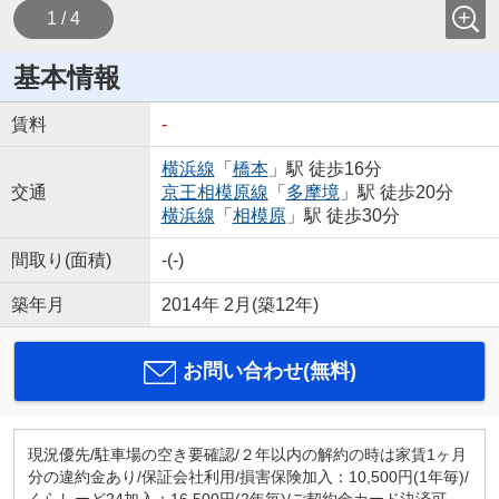
1 / 4
基本情報
賃料
-
横浜線
「
橋本
」駅 徒歩16分
交通
京王相模原線
「
多摩境
」駅 徒歩20分
横浜線
「
相模原
」駅 徒歩30分
間取り(面積)
-(-)
築年月
2014年 2月(築12年)
お問い合わせ(無料)
現況優先/駐車場の空き要確認/２年以内の解約の時は家賃1ヶ月
分の違約金あり/保証会社利用/損害保険加入：10,500円(1年毎)/