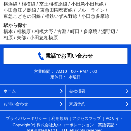
横浜線
/
相模線
/
京王相模原線
/
小田急小田原線
/
小田急江ノ島線
/
東急田園都市線
/
ブルーライン
/
東急こどもの国線
/
相鉄いずみ野線
/
小田急多摩線
駅から探す
橋本
/
相模原
/
相模大野
/
古淵
/
町田
/
多摩境
/
淵野辺
/
相原
/
矢部
/
小田急相模原
電話でお問い合わせ
営業時間：
AM10：00～PM7：00
定休日：
水曜日
ホーム
会社概要
お問い合わせ
来店予約
プライバシーポリシー
利用規約
アクセスマップ
PCサイト
Copyright(c) 株式会社丸中コーポレーション 英語表記：
MARUNAKA CO.,LTD. All rights reserved.