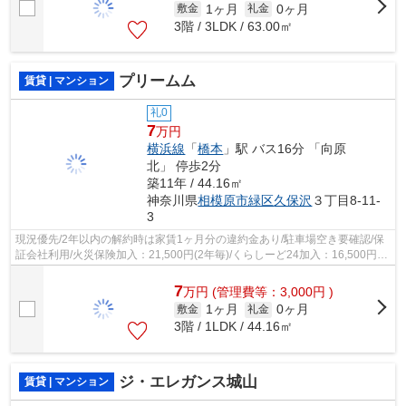
1ヶ月
0ヶ月
敷金
礼金
3階 / 3LDK / 63.00㎡
プリームム
賃貸 | マンション
礼0
7
万円
横浜線
「
橋本
」駅 バス16分 「向原
北」 停歩2分
築11年 / 44.16㎡
神奈川県
相模原市緑区
久保沢
３丁目8-11-
3
現況優先/2年以内の解約時は家賃1ヶ月分の違約金あり/駐車場空き要確認/保
証会社利用/火災保険加入：21,500円(2年毎)/くらしーど24加入：16,500円(2
年毎)/駐輪場(125ccバイク相談可)/...
7
万
円
(管理費等：3,000円 )
1ヶ月
0ヶ月
敷金
礼金
3階 / 1LDK / 44.16㎡
ジ・エレガンス城山
賃貸 | マンション