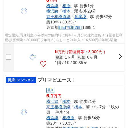
万円
横浜線
「
相原
」駅 徒歩1分
横浜線
「
橋本
」駅 徒歩29分
京王相模原線
「
多摩境
」駅 徒歩52分
築19年 / 30.35㎡
東京都
町田市
相原町
1388-1
現況優先(写真別室)/2年以内の解約時は賃料1ヶ月分の違約金あり/保証会社利
用/損害保険：20,000円(2年毎)/くらしーど24加入：16,500円(2年毎)/駐輪
場：自転車のみ(原付含むバイク不可)
6
万
円
(管理費等：3,000円 )
1ヶ月
0ヶ月
敷金
礼金
1階 / 1K / 30.35㎡
プリマピエースⅠ
賃貸 | マンション
礼0
6.1
万円
横浜線
「
橋本
」駅 徒歩21分
京王相模原線
「
橋本
」駅 バス7分 「峡の
原」 停歩4分
横浜線
「
相模原
」駅 徒歩54分
築23年 / 30.35㎡