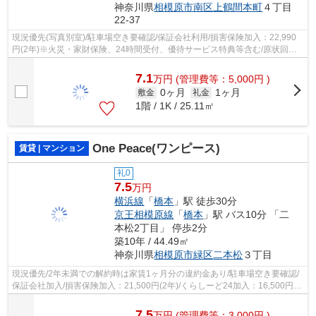
神奈川県
相模原市南区
上鶴間本町
４丁目
22-37
現況優先(写真別室)/駐車場空き要確認/保証会社利用/損害保険加入：22,990
円(2年)※火災・家財保険、24時間受付、優待サービス特典等含む/原状回復
費用：83,600円(ご契約時)
7.1
万
円
(管理費等：5,000円 )
0ヶ月
1ヶ月
敷金
礼金
1階 / 1K / 25.11㎡
One Peace(ワンピース)
賃貸 | マンション
礼0
7.5
万円
横浜線
「
橋本
」駅 徒歩30分
京王相模原線
「
橋本
」駅 バス10分 「二
本松2丁目」 停歩2分
築10年 / 44.49㎡
神奈川県
相模原市緑区
二本松
３丁目
現況優先/2年未満での解約時は家賃1ヶ月分の違約金あり/駐車場空き要確認/
保証会社加入/損害保険加入：21,500円(2年)/くらしーど24加入：16,500円(2
年)/バイク125㏄まで相談可/お子様...
7.5
万
円
(管理費等：3,000円 )