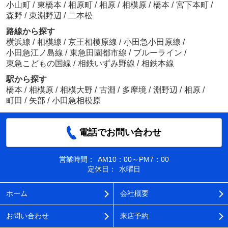
小山町
/
東橋本
/
相原町
/
相原
/
相模原
/
橋本
/
宮下本町
/
森野
/
東淵野辺
/
二本松
路線から探す
横浜線
/
相模線
/
京王相模原線
/
小田急小田原線
/
小田急江ノ島線
/
東急田園都市線
/
ブルーライン
/
東急こどもの国線
/
相鉄いずみ野線
/
相鉄本線
駅から探す
橋本
/
相模原
/
相模大野
/
古淵
/
多摩境
/
淵野辺
/
相原
/
町田
/
矢部
/
小田急相模原
電話でお問い合わせ
営業時間：
AM10：00～PM7：00
定休日：
水曜日
ホーム
会社概要
お問い合わせ
来店予約