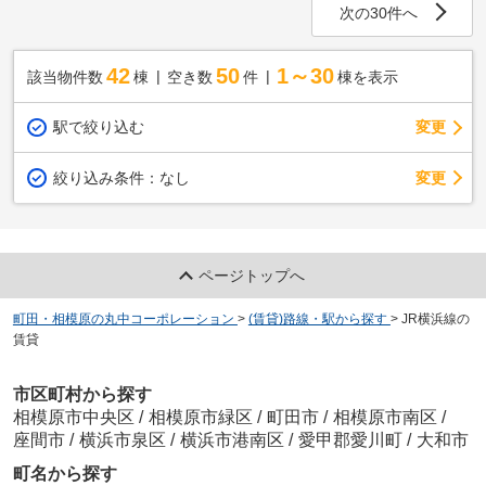
次の30件へ
42
50
1～30
該当物件数
棟
空き数
件
棟を表示
駅で絞り込む
変更
変更
絞り込み条件：
なし
ページトップへ
町田・相模原の丸中コーポレーション
>
(賃貸)路線・駅から探す
>
JR横浜線の
賃貸
市区町村から探す
相模原市中央区
/
相模原市緑区
/
町田市
/
相模原市南区
/
座間市
/
横浜市泉区
/
横浜市港南区
/
愛甲郡愛川町
/
大和市
町名から探す