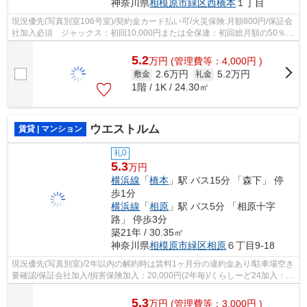
神奈川県
相模原市緑区
西橋本
１丁目
現況優先(写真別室106号室)/契約金カード払い可/火災保険:月額800円/保証会
社加入必須 ジャックス：初回10,000円または全保連：初回総月額の50％
(最低20,000円)/10,000円(1年毎)
5.2
万
円
(管理費等：4,000円 )
2.6万円
5.2万円
敷金
礼金
1階 / 1K / 24.30㎡
ウエストルム
賃貸 | マンション
礼0
5.3
万円
横浜線
「
橋本
」駅 バス15分 「森下」 停
歩1分
横浜線
「
相原
」駅 バス5分 「相原十字
路」 停歩3分
築21年 / 30.35㎡
神奈川県
相模原市緑区
相原
６丁目9-18
現況優先(写真別室)/2年以内の解約時は賃料1ヶ月分の違約金あり/駐車場空き
要確認/保証会社加入/損害保険加入：20,000円(2年毎)/くらしーど24加入：
16,500円(2年毎)/駐輪場※125ccバイ...
5.3
万
円
(管理費等：3,000円 )