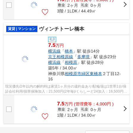
2ヶ月
0ヶ月
敷金
礼金
3階 / 1LDK / 44.49㎡
ヴィンチトーレ橋本
賃貸 | マンション
礼0
7.5
万円
横浜線
「
橋本
」駅 徒歩14分
京王相模原線
「
多摩境
」駅 徒歩23分
横浜線
「
相模原
」駅 徒歩28分
築5年 / 34.00㎡
神奈川県
相模原市緑区
東橋本
２丁目12-
16
現況優先/2年以内の解約時は家賃1ヶ月分の違約金あり/駐輪場は1世帯1台/保
証会社利用/損害保険加入：21,500円(2年毎)/くらしーど24加入：16,500円(2
年毎)/駐輪場は1世帯1台まで
7.5
万
円
(管理費等：4,000円 )
2ヶ月
0ヶ月
敷金
礼金
1階 / 1LDK / 34.00㎡