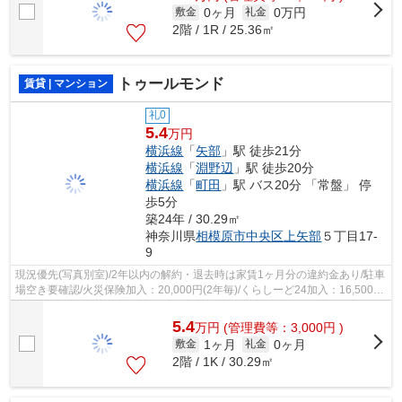
0ヶ月
0万円
敷金
礼金
2階 / 1R / 25.36㎡
トゥールモンド
賃貸 | マンション
礼0
5.4
万円
横浜線
「
矢部
」駅 徒歩21分
横浜線
「
淵野辺
」駅 徒歩20分
横浜線
「
町田
」駅 バス20分 「常盤」 停
歩5分
築24年 / 30.29㎡
神奈川県
相模原市中央区
上矢部
５丁目17-
9
現況優先(写真別室)/2年以内の解約・退去時は家賃1ヶ月分の違約金あり/駐車
場空き要確認/火災保険加入：20,000円(2年毎)/くらしーど24加入：16,500円
(2年毎)/バイク相談可/
5.4
万
円
(管理費等：3,000円 )
1ヶ月
0ヶ月
敷金
礼金
2階 / 1K / 30.29㎡