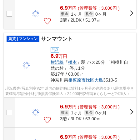
16,500円(2年毎)/
6.9
万
円
(管理費等：3,000円 )
1ヶ月
0ヶ月
敷金
礼金
2階 / 2LDK / 51.97㎡
サンマウント
賃貸 | マンション
礼0
6.9
万円
横浜線
「
橋本
」駅 バス25分 「相模川自
然の村」 停歩1分
築17年 / 63.00㎡
神奈川県
相模原市緑区
大島
3510-5
現況優先(写真別室)/2年以内の解約時は賃料1ヶ月分の違約金あり/駐車場空き
要確認/保証会社利用/損害保険加入：24,000円(2年毎)/くらしーど24加入：
16,500円(2年毎)/ご契約金カード決...
6.9
万
円
(管理費等：3,000円 )
1ヶ月
0ヶ月
敷金
礼金
3階 / 3LDK / 63.00㎡
6.9
万
円
(管理費等：3,000円 )