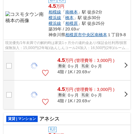
敷0
礼0
4.5
万円
相模線
「
南橋本
」駅 徒歩2分
横浜線
「
橋本
」駅 徒歩30分
横浜線
「
相模原
」駅 徒歩25分
築39年 / 20.69㎡
神奈川県
相模原市中央区
南橋本
１丁目9-8
現況優先/1年未満での解約時は家賃1ヶ月分の違約金あり/保証会社利用/損害
保険加入：15,000円(2年毎)/あんしんコール24加入：16,500円(2年)/ルームク
リーニング費用：41,800円(ご契約...
4.5
万
円
(管理費等：3,000円 )
0ヶ月
0ヶ月
敷金
礼金
4階 / 1K / 20.69㎡
4.5
万
円
(管理費等：3,000円 )
0ヶ月
0ヶ月
敷金
礼金
4階 / 1K / 20.69㎡
アネシス
賃貸 | マンション
礼0