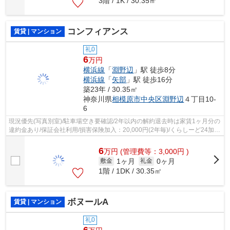
3階 / 1K / 30.35㎡
コンフィアンス
賃貸 | マンション
礼0
6
万円
横浜線
「
淵野辺
」駅 徒歩8分
横浜線
「
矢部
」駅 徒歩16分
築23年 / 30.35㎡
神奈川県
相模原市中央区
淵野辺
４丁目10-
6
現況優先(写真別室)/駐車場空き要確認/2年以内の解約退去時は家賃1ヶ月分の
違約金あり/保証会社利用/損害保険加入：20,000円(2年毎)/くらしーど24加
入：16,500円(2年毎)/
6
万
円
(管理費等：3,000円 )
1ヶ月
0ヶ月
敷金
礼金
1階 / 1DK / 30.35㎡
ボヌールA
賃貸 | マンション
礼0
6