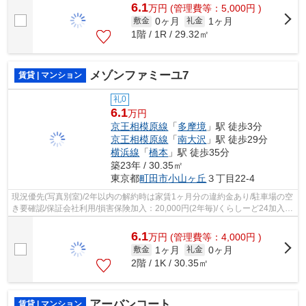
6.1
万
円
(管理費等：5,000円 )
0ヶ月
1ヶ月
敷金
礼金
1階 / 1R / 29.32㎡
メゾンファミーユ7
賃貸 | マンション
礼0
6.1
万円
京王相模原線
「
多摩境
」駅 徒歩3分
京王相模原線
「
南大沢
」駅 徒歩29分
横浜線
「
橋本
」駅 徒歩35分
築23年 / 30.35㎡
東京都
町田市
小山ヶ丘
３丁目22-4
現況優先(写真別室)/2年以内の解約時は家賃1ヶ月分の違約金あり/駐車場の空
き要確認/保証会社利用/損害保険加入：20,000円(2年毎)/くらしーど24加入：
16,500円/
6.1
万
円
(管理費等：4,000円 )
1ヶ月
0ヶ月
敷金
礼金
2階 / 1K / 30.35㎡
アーバンコート
賃貸 | マンション