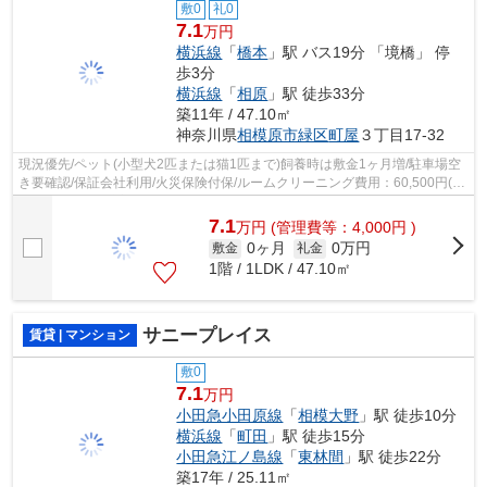
敷0
礼0
7.1
万円
横浜線
「
橋本
」駅 バス19分 「境橋」 停
歩3分
横浜線
「
相原
」駅 徒歩33分
築11年 / 47.10㎡
神奈川県
相模原市緑区
町屋
３丁目17-32
現況優先/ペット(小型犬2匹または猫1匹まで)飼養時は敷金1ヶ月増/駐車場空
き要確認/保証会社利用/火災保険付保/ルームクリーニング費用：60,500円(ご
契約時)/電気は貸主より配給/ご契...
7.1
万
円
(管理費等：4,000円 )
0ヶ月
0万円
敷金
礼金
1階 / 1LDK / 47.10㎡
サニープレイス
賃貸 | マンション
敷0
7.1
万円
小田急小田原線
「
相模大野
」駅 徒歩10分
横浜線
「
町田
」駅 徒歩15分
小田急江ノ島線
「
東林間
」駅 徒歩22分
築17年 / 25.11㎡