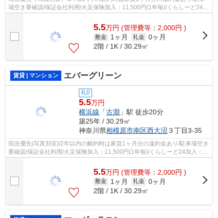
場空き要確認/保証会社利用/火災保険加入：11,500円(1年毎)/くらしーど24加
入：16,500円(2年毎)//更新料なし
5.5
万
円
(管理費等：2,000円 )
1ヶ月
0ヶ月
敷金
礼金
2階 / 1K / 30.29㎡
エバーグリーン
賃貸 | マンション
礼0
5.5
万円
横浜線
「
古淵
」駅 徒歩20分
築25年 / 30.29㎡
神奈川県
相模原市南区
西大沼
３丁目3-35
現況優先(写真別室)/2年以内の解約時は家賃1ヶ月分の違約金あり/駐車場空き
要確認/保証会社利用/火災保険加入：11,500円(1年毎)/くらしーど24加入：
16,500円(2年毎)/ご契約金カード決...
5.5
万
円
(管理費等：2,000円 )
1ヶ月
0ヶ月
敷金
礼金
2階 / 1K / 30.29㎡