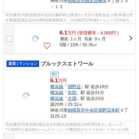
神奈川県
相模原市緑区
西橋本
４丁目１３
－１２
現況優先(写真別室)/2年以内の解約時は家賃1ヶ月分の違約金あり/駐車場の空
き要確認/保証会社利用/損害保険加入：20,000円(2年毎)/くらしーど24加入：
16,500円/
6.1
万
円
(管理費等：4,000円 )
1ヶ月
0ヶ月
敷金
礼金
5階 / 1DK / 30.35㎡
ブルックスエトワール
賃貸 | マンション
敷0
6.1
万円
横浜線
「
淵野辺
」駅 徒歩18分
横浜線
「
矢部
」駅 徒歩31分
横浜線
「
古淵
」駅 徒歩23分
築20年 / 29.32㎡
神奈川県
相模原市中央区
淵野辺本町
４丁
目25-13
現況優先(写真別室)/保証会社利用/火災保険加入/HEISEI住まいるパック：
77,000円※退去時ルームクリーニング費用及びライフサポートサービス料含
む/室内抗菌費：16,500円/ご契約金カー...