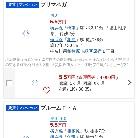
プリマベガ
賃貸 | マンション
礼0
5.5
万円
横浜線
「
橋本
」駅 バス11分 「城山相原
界」 停歩2分
横浜線
「
相原
」駅 徒歩29分
築17年 / 30.35㎡
神奈川県
相模原市緑区
原宿
１丁目
現況優先（写真別室）/2年以内の解約時は家賃1ヶ月分の違約金あり/駐車場
の空き要確認/保証会社利用/火災保険加入：20,000円(2年毎)/くらしーど24加
入：16,500円(2年)/退去時クリーニ...
5.5
万
円
(管理費等：4,000円 )
1ヶ月
0ヶ月
敷金
礼金
4階 / 1K / 30.35㎡
ブルームＴ・Ａ
賃貸 | マンション
敷0
礼0
5.5
万円
横浜線
「
相模原
」駅 徒歩7分
横浜線
「
矢部
」駅 徒歩21分