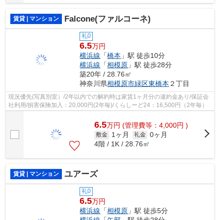
Falcone(ファルコーネ)
賃貸 | マンション
礼0
6.5
万円
横浜線
「
橋本
」駅 徒歩10分
横浜線
「
相模原
」駅 徒歩28分
築20年 / 28.76㎡
神奈川県
相模原市緑区
東橋本
２丁目
現況優先(写真別室）/2年以内での解約時は家賃1ヶ月分の違約金あり/保証会
社利用/損害保険加入：20,000円(2年毎)/くらしーど24：16,500円（2年毎）
6.5
万
円
(管理費等：4,000円 )
1ヶ月
0ヶ月
敷金
礼金
4階 / 1K / 28.76㎡
ユアーズ
賃貸 | マンション
礼0
6.5
万円
横浜線
「
相模原
」駅 徒歩5分
横浜線
「
矢部
」駅 徒歩28分