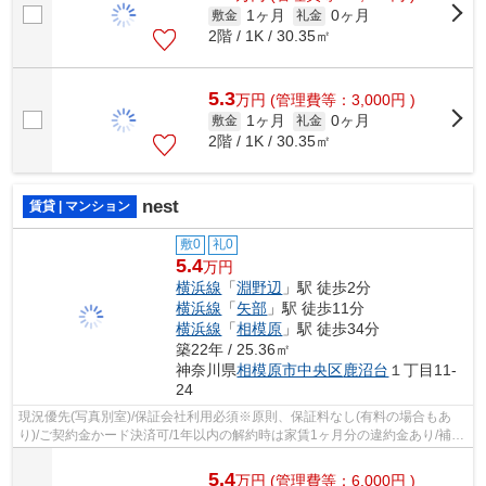
1ヶ月
0ヶ月
敷金
礼金
2階 / 1K / 30.35㎡
5.3
万
円
(管理費等：3,000円 )
1ヶ月
0ヶ月
敷金
礼金
2階 / 1K / 30.35㎡
nest
賃貸 | マンション
敷0
礼0
5.4
万円
横浜線
「
淵野辺
」駅 徒歩2分
横浜線
「
矢部
」駅 徒歩11分
横浜線
「
相模原
」駅 徒歩34分
築22年 / 25.36㎡
神奈川県
相模原市中央区
鹿沼台
１丁目11-
24
現況優先(写真別室)/保証会社利用必須※原則、保証料なし(有料の場合もあ
り)/ご契約金かード決済可/1年以内の解約時は家賃1ヶ月分の違約金あり/補償
付帯費：火災保険料含む駆付けサービ...
5.4
万
円
(管理費等：6,000円 )