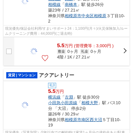
相模線
「
南橋本
」駅 徒歩26分
築23年 / 27.21㎡
神奈川県
相模原市中央区
相模原
３丁目10-
2
現況優先/保証会社利用/すまいサポート24：1,100円(月々)/火災保険加入/ルー
ムクリーニング費用：44,000円(ご退去時)
5.5
万
円
(管理費等：3,000円 )
0ヶ月
0ヶ月
敷金
礼金
4階 / 1K / 27.21㎡
アクアレトリー
賃貸 | マンション
礼0
5.5
万円
横浜線
「
古淵
」駅 徒歩30分
小田急小田原線
「
相模大野
」駅 バス10
分 「大沼」 停歩2分
築26年 / 30.29㎡
神奈川県
相模原市南区
西大沼
５丁目10-
19
現況優先（写真別室）/2年以内での解約時は家賃1ヶ月分の違約金あり/駐車