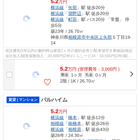
5.2
万円
横浜線
「
矢部
」駅 徒歩20分
横浜線
「
淵野辺
」駅 徒歩20分
横浜線
「
町田
」駅 バス20分 「常盤」 停
歩5分
築23年 / 26.70㎡
神奈川県
相模原市中央区
上矢部
５丁目19-
14
現況優先/2年以内の解約時は家賃1ヶ月の違約金有り/駐車場空き要確認/保証
会社加入/損害保険加入：20,000円(2年)/くらしーど24：16,500円(2年)/駐輪
場(125㏄バイクまで)/
5.2
万
円
(管理費等：3,000円 )
1ヶ月
0ヶ月
敷金
礼金
2階 / 1K / 26.70㎡
パルハイム
賃貸 | マンション
5.2
万円
横浜線
「
橋本
」駅 徒歩12分
相模線
「
南橋本
」駅 徒歩26分
横浜線
「
相模原
」駅 徒歩43分
築26年 / 24.30㎡