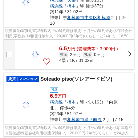
横浜線
「
橋本
」駅 徒歩37分
築11年 / 31.02㎡
神奈川県
相模原市中央区
相模原
２丁目9-
18
現況優先(写真別室)/2年以内での解約時は家賃1ヶ月分の違約金あり/保証会社
利用(学割あり)/損害保険加入：20,000円(2年毎)/くらしーど24加入：16,500
円(2年毎)/
6.5
万
円
(管理費等：3,000円 )
2ヶ月
0ヶ月
敷金
礼金
4階 / 1K / 31.02㎡
Soleado piso(ソレアードピソ)
賃貸 | マンション
礼0
6.9
万円
横浜線
「
橋本
」駅 バス16分 「向原
北」 停歩4分
築23年 / 51.97㎡
神奈川県
相模原市緑区
向原
２丁目7-15
現況優先(写真別室)/2年以内での解約時は家賃1ヶ月分の違約金あり/駐車場空
き要確認/保証会社利用/損害保険加入：20,000円(2年毎)/くらしーど24加入：