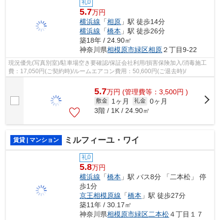
礼0
5.7
万円
横浜線
「
相原
」駅 徒歩14分
横浜線
「
橋本
」駅 徒歩26分
築18年 / 24.90㎡
神奈川県
相模原市緑区
相原
２丁目9-22
現況優先(写真別室)/駐車場空き要確認/保証会社利用/損害保険加入/消毒施工
費：17,050円(ご契約時)/ルームエアコン費用：50,600円(ご退去時)/
5.7
万
円
(管理費等：3,500円 )
1ヶ月
0ヶ月
敷金
礼金
3階 / 1K / 24.90㎡
ミルフィーユ・ワイ
賃貸 | マンション
礼0
5.8
万円
横浜線
「
橋本
」駅 バス8分 「二本松」 停
歩1分
京王相模原線
「
橋本
」駅 徒歩27分
築11年 / 30.17㎡
神奈川県
相模原市緑区
二本松
４丁目１７