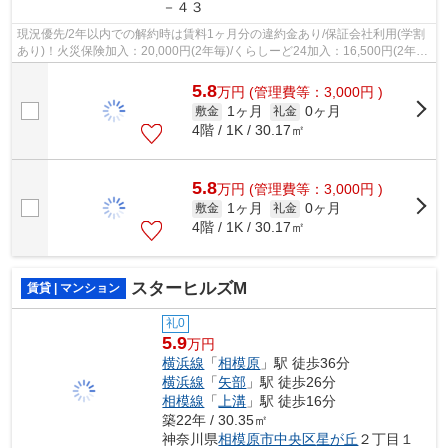
－４３
現況優先/2年以内での解約時は賃料1ヶ月分の違約金あり/保証会社利用(学割
あり)！火災保険加入：20,000円(2年毎)/くらしーど24加入：16,500円(2年
毎)/ご契約金カード決済可/
5.8
万
円
(管理費等：3,000円 )
1ヶ月
0ヶ月
敷金
礼金
4階 / 1K / 30.17㎡
5.8
万
円
(管理費等：3,000円 )
1ヶ月
0ヶ月
敷金
礼金
4階 / 1K / 30.17㎡
スターヒルズM
賃貸 | マンション
礼0
5.9
万円
横浜線
「
相模原
」駅 徒歩36分
横浜線
「
矢部
」駅 徒歩26分
相模線
「
上溝
」駅 徒歩16分
築22年 / 30.35㎡
神奈川県
相模原市中央区
星が丘
２丁目１