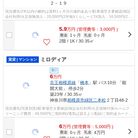
２－１９
現況優先/2年以内の解約は賃料1ヶ月分の違約金あり/駐車場空き要確認/保証
会社利用/火災保険加入：20,000円(2年毎)/くらしーど24加入：16,500円(2年
毎)/
5.9
万
円
(管理費等：3,000円 )
1ヶ月
0ヶ月
敷金
礼金
2階 / 1K / 30.35㎡
ミロディア
賃貸 | マンション
敷0
6
万円
京王相模原線
「
橋本
」駅 バス10分 「能
開大前」 停歩2分
築23年 / 30.35㎡
神奈川県
相模原市緑区
二本松
２丁目48-2
現況優先(写真別室)/駐車場空き要確認/保証会社利用/火災保険付保/ルームク
リーニング費用：49,500円(ご契約時)/電気は貸主より配給/ご契約金カード決
済可
6
万
円
(管理費等：5,000円 )
0ヶ月
4万円
敷金
礼金