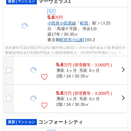
マーヴェラス1
賃貸 | マンション
礼0
5.6
万円
小田急小田原線
「
町田
」駅 バス25
分 「馬場十字路」 停歩1分
築17年 / 30.35㎡
東京都
町田市
小山町
193-2
現況優先(写真別室)/2年以内の解約時は家賃1ヶ月分の違約金あり/駐車場空き
要確認/保証会社利用((学割あり)/損害保険加入：20,000円(2年毎)/くらしーど
24加入：16,500円(2年毎)
5.6
万
円
(管理費等：3,000円 )
1ヶ月
0ヶ月
敷金
礼金
2階 / 1K / 30.35㎡
5.6
万
円
(管理費等：3,000円 )
1ヶ月
0ヶ月
敷金
礼金
2階 / 1K / 30.35㎡
コンフォートシティ
賃貸 | マンション