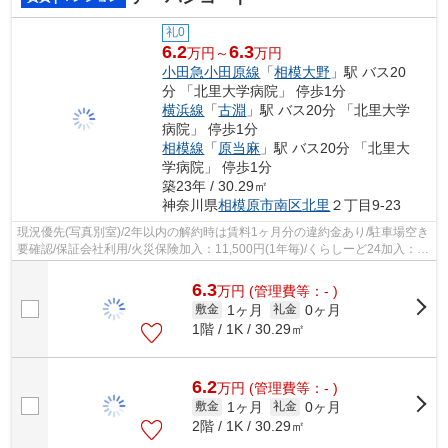
礼0
6.2
6.3
万円～
万円
小田急小田原線
「
相模大野
」駅 バス20
分 「北里大学病院」 停歩1分
横浜線
「
古淵
」駅 バス20分 「北里大学
病院」 停歩1分
相模線
「
原当麻
」駅 バス20分 「北里大
学病院」 停歩1分
築23年 / 30.29㎡
神奈川県
相模原市南区
北里
２丁目9-23
現況優先(写真別室)/2年以内の解約時は賃料1ヶ月分の違約金あり/駐車場空き
要確認/保証会社利用/火災保険加入：11,500円(1年毎)/くらしーど24加入：
16,500円(2年毎)/現地お待ち合わせ歓迎
6.3
万
円
(管理費等：- )
1ヶ月
0ヶ月
敷金
礼金
1階 / 1K / 30.29㎡
6.2
万
円
(管理費等：- )
1ヶ月
0ヶ月
敷金
礼金
2階 / 1K / 30.29㎡