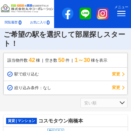
メニュー
0
0
閲覧履歴
お気に入り
ご希望の駅を選択して部屋探しスター
ト！
42
50
1～30
該当物件数
棟
空き数
件
棟を表示
駅で絞り込む
変更
変更
絞り込み条件：
なし
コスモタウン南橋本
賃貸 | マンション