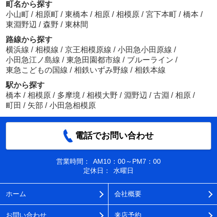
町名から探す
小山町
/
相原町
/
東橋本
/
相原
/
相模原
/
宮下本町
/
橋本
/
東淵野辺
/
森野
/
東林間
路線から探す
横浜線
/
相模線
/
京王相模原線
/
小田急小田原線
/
小田急江ノ島線
/
東急田園都市線
/
ブルーライン
/
東急こどもの国線
/
相鉄いずみ野線
/
相鉄本線
駅から探す
橋本
/
相模原
/
多摩境
/
相模大野
/
淵野辺
/
古淵
/
相原
/
町田
/
矢部
/
小田急相模原
電話でお問い合わせ
営業時間：
AM10：00～PM7：00
定休日：
水曜日
ホーム
会社概要
お問い合わせ
来店予約