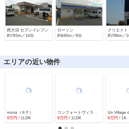
西大沼 セブンイレブン
ローソン
クリエイト
約783m／10分
約640m／8分
約786m／1
エリアの近い物件
mona（モナ）
コンフォートヴィラ若松
9
万
円
/ 1LDK
9
万
円
/ 1LDK
8
万
円
/ 1K