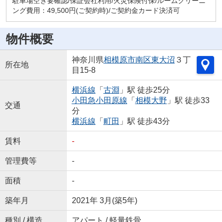
駐車場空き要確認/保証会社利用/火災保険付保/ルームクリーニ
ング費用：49,500円(ご契約時)/ご契約金カード決済可
物件概要
神奈川県
相模原市南区
東大沼
３丁
所在地
目15-8
横浜線
「
古淵
」駅 徒歩25分
小田急小田原線
「
相模大野
」駅 徒歩33
交通
分
横浜線
「
町田
」駅 徒歩43分
賃料
-
管理費等
-
面積
-
築年月
2021年 3月(築5年)
種別 / 構造
アパート / 軽量鉄骨