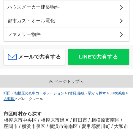
ハウスメーカー建築物件
都市ガス・オール電化
ファミリー物件
メールで共有する
LINEで共有する
ページトップへ
町田・相模原の丸中コーポレーション
>
(賃貸)路線・駅から探す
>
JR横浜線
>
古淵駅
>
パレ クレール
市区町村から探す
相模原市中央区
/
相模原市緑区
/
町田市
/
相模原市南区
/
座間市
/
横浜市泉区
/
横浜市港南区
/
愛甲郡愛川町
/
大和市