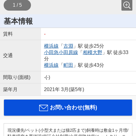
1 / 5
基本情報
賃料
-
横浜線
「
古淵
」駅 徒歩25分
小田急小田原線
「
相模大野
」駅 徒歩33
交通
分
横浜線
「
町田
」駅 徒歩43分
間取り(面積)
-(-)
築年月
2021年 3月(築5年)
お問い合わせ(無料)
現況優先/ペット(小型犬または猫2匹まで)飼養時は敷金1ヶ月増/