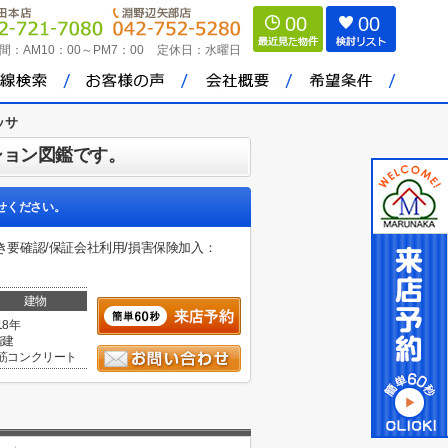
00
00
間：
AM10：00～PM7：00
定休日：
水曜日
ッサ
ション図鑑です。
せください。
き要確認/保証会社利用/損害保険加入：
建物
18年
階建
筋コンクリート