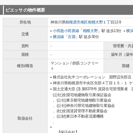
ピエッサ
の物件概要
所在地
神奈川県
相模原市南区
相模大野
１丁目12-9
小田急小田原線
「
相模大野
」駅 徒歩13分
横
交通
横浜線
「
古淵
」駅 徒歩30分
賃料
-
管理費・共
面積
-
築年月（築
マンション / 鉄筋コンクリー
種別/構造
階建
ト
株式会社丸中コーポレーション 淵野辺矢部店
神奈川県相模原市中央区矢部４丁目１５－１ ケ
国土交通大臣 (3) 第8378号 賃貸住宅管理業者
(公社)全国宅地建物取引業保証協会
、(公社)東京都宅地建物取引業協会
、(公社)神奈川県宅地建物取引業協会
、(社)全国賃貸管理不動産業協会
、(公財)東日本不動産流通機構
取扱会社
、
、【保証会社】