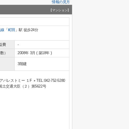
情報の見方
【マンション】
浜線
「
町田
」駅 徒歩24分
益費
-
年数）
2008年 3月 ( 築18年 )
3階建
アパレストミー １F
TEL:042-752-5280
 国土交通大臣（２）第5622号