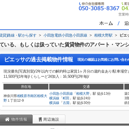
営業時
(賃貸)路線・駅から探す
>
小田急電鉄小田急小田原線
>
相模大野駅
>
ピエ
ている、もしくは扱っていた賃貸物件のアパート・マン
ピエッサ
の過去掲載物件情報
現況の確認はお気軽にお問い合わ
現況優先(写真別室)/2年以内での解約時は家賃1ヶ月分の違約金あり/駐車場空
11,500円(1年毎)/くらしーど24加入：16,500円(2年毎)/
所在地
交通
小田急小田原線
「
相模大野
」駅 徒歩13分
築
神奈川県
相模原市南区
相模大
横浜線
「
町田
」駅 徒歩24分
3
野
１丁目12-9
横浜線
「
古淵
」駅 徒歩30分
鉄
物件情報
周辺施設