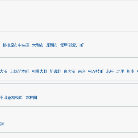
相模原市中央区
大和市
座間市
愛甲郡愛川町
大沼
上鶴間本町
相模大野
新磯野
東大沼
南台
松が枝町
若松
北里
相南
小田急相模原
東林間
模原