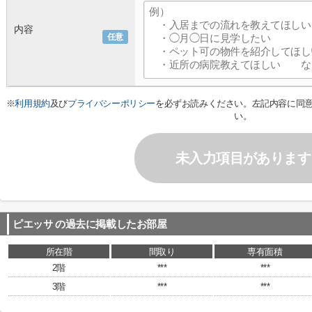
内容
任意
※
利用規約
及び
プライバシーポリシー
を必ずお読みください。左記内容に同
い。
未入力項目があります
ピエッサ
の過去に掲載したお部屋
所在階
間取り
専有面積
2階
***
***
3階
***
***