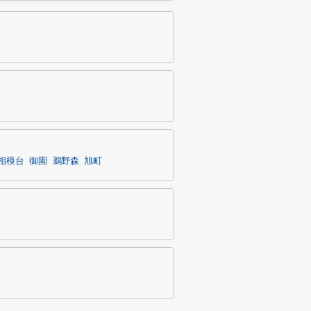
相模台
御園
鵜野森
旭町