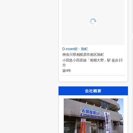
D-room樹・旭町
神奈川県相模原市南区旭町
小田急小田原線「相模大野」駅 徒歩15
分
築4年