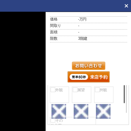
価格
-万円
間取り
-
面積
-
階数
3階建
外観
展望
外観