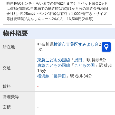
時体長50センチくらいまでの動物2匹まで）※ペット敷金2ヶ月
は償却(償却)/1年未満での解約時は家賃1か月分の違約金有/保証
会社利用/125cc以上のバイ駐輪は有料：1,000円(空き・サイズ
等は要確認)/あんしんコール24加入：16,500円(2年毎)
物件概要
神奈川県
横浜市青葉区
すみよし台
2
所在地
-31
東急こどもの国線
「
恩田
」駅 徒歩8分
東急こどもの国線
「
こどもの国
」駅 徒歩
交通
15分
横浜線
「
長津田
」駅 徒歩34分
賃料
-
管理費等
-
面積
-