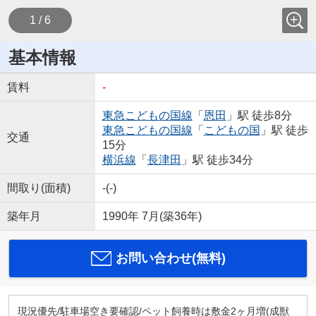
1 / 6
基本情報
賃料
-
東急こどもの国線
「
恩田
」駅 徒歩8分
東急こどもの国線
「
こどもの国
」駅 徒歩
交通
15分
横浜線
「
長津田
」駅 徒歩34分
間取り(面積)
-(-)
築年月
1990年 7月(築36年)
お問い合わせ(無料)
現況優先/駐車場空き要確認/ペット飼養時は敷金2ヶ月増(成獣