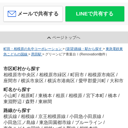
メールで共有する
LINEで共有する
ページトップへ
町田・相模原の丸中コーポレーション
>
(賃貸)路線・駅から探す
>
東急電鉄東
急こどもの国線
>
恩田駅
>
グリーンピア青葉台Ⅰ(Renovation物件）
市区町村から探す
相模原市中央区
/
相模原市緑区
/
町田市
/
相模原市南区
/
座間市
/
横浜市泉区
/
横浜市港南区
/
愛甲郡愛川町
/
大和市
町名から探す
小山町
/
相原町
/
東橋本
/
相原
/
相模原
/
宮下本町
/
橋本
/
東淵野辺
/
森野
/
東林間
路線から探す
横浜線
/
相模線
/
京王相模原線
/
小田急小田原線
/
小田急江ノ島線
/
東急田園都市線
/
ブルーライン
/