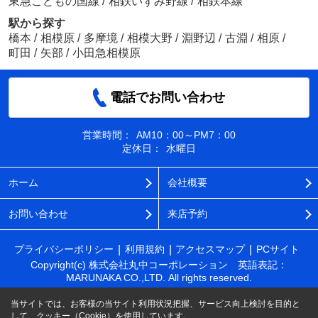
東急こどもの国線
/
相鉄いずみ野線
/
相鉄本線
駅から探す
橋本
/
相模原
/
多摩境
/
相模大野
/
淵野辺
/
古淵
/
相原
/
町田
/
矢部
/
小田急相模原
電話でお問い合わせ
営業時間：
AM10：00～PM7：00
定休日：
水曜日
ホーム
会社概要
お問い合わせ
来店予約
プライバシーポリシー
利用規約
アクセスマップ
PCサイト
Copyright(c) 株式会社丸中コーポレーション 英語表記：
MARUNAKA CO.,LTD. All rights reserved.
当サイトでは、お客様の当サイト利用状況把握、サービス向上検討を目的と
して、クッキー（Cookie）を使用しています。