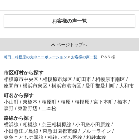
お客様の声一覧
ページトップへ
町田・相模原の丸中コーポレーション
>
お客様の声一覧
>
R＆N 様
市区町村から探す
相模原市中央区
/
相模原市緑区
/
町田市
/
相模原市南区
/
座間市
/
横浜市泉区
/
横浜市港南区
/
愛甲郡愛川町
/
大和市
町名から探す
小山町
/
東橋本
/
相原町
/
相原
/
相模原
/
宮下本町
/
橋本
/
森野
/
東淵野辺
/
二本松
路線から探す
横浜線
/
相模線
/
京王相模原線
/
小田急小田原線
/
小田急江ノ島線
/
東急田園都市線
/
ブルーライン
/
東急こどもの国線
/
相鉄いずみ野線
/
相鉄本線