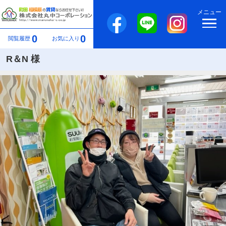
メニュー
0
0
閲覧履歴
お気に入り
R＆N 様