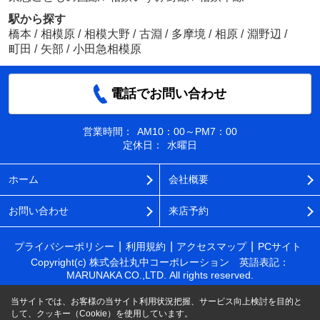
駅から探す
橋本
/
相模原
/
相模大野
/
古淵
/
多摩境
/
相原
/
淵野辺
/
町田
/
矢部
/
小田急相模原
電話でお問い合わせ
営業時間：
AM10：00～PM7：00
定休日：
水曜日
ホーム
会社概要
お問い合わせ
来店予約
プライバシーポリシー
利用規約
アクセスマップ
PCサイト
Copyright(c) 株式会社丸中コーポレーション 英語表記：
MARUNAKA CO.,LTD. All rights reserved.
当サイトでは、お客様の当サイト利用状況把握、サービス向上検討を目的と
して、クッキー（Cookie）を使用しています。