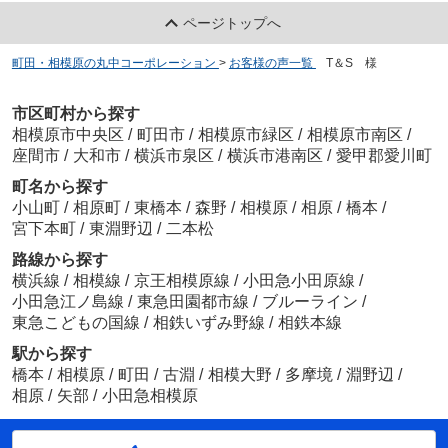
ページトップへ
町田・相模原の丸中コーポレーション
>
お客様の声一覧
>
T＆S 様
市区町村から探す
相模原市中央区
/
町田市
/
相模原市緑区
/
相模原市南区
/
座間市
/
大和市
/
横浜市泉区
/
横浜市港南区
/
愛甲郡愛川町
町名から探す
小山町
/
相原町
/
東橋本
/
森野
/
相模原
/
相原
/
橋本
/
宮下本町
/
東淵野辺
/
二本松
路線から探す
横浜線
/
相模線
/
京王相模原線
/
小田急小田原線
/
小田急江ノ島線
/
東急田園都市線
/
ブルーライン
/
東急こどもの国線
/
相鉄いずみ野線
/
相鉄本線
駅から探す
橋本
/
相模原
/
町田
/
古淵
/
相模大野
/
多摩境
/
淵野辺
/
相原
/
矢部
/
小田急相模原