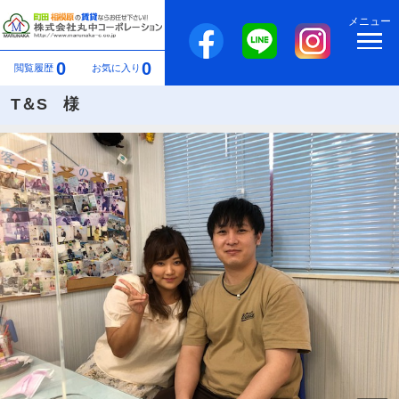
メニュー
0
0
閲覧履歴
お気に入り
T＆S 様