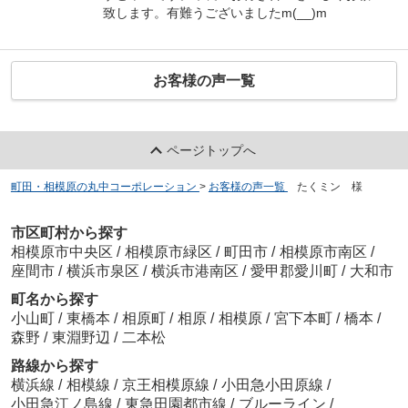
致します。有難うございましたm(__)m
お客様の声一覧
ページトップへ
町田・相模原の丸中コーポレーション
>
お客様の声一覧
>
たくミン 様
市区町村から探す
相模原市中央区
/
相模原市緑区
/
町田市
/
相模原市南区
/
座間市
/
横浜市泉区
/
横浜市港南区
/
愛甲郡愛川町
/
大和市
町名から探す
小山町
/
東橋本
/
相原町
/
相原
/
相模原
/
宮下本町
/
橋本
/
森野
/
東淵野辺
/
二本松
路線から探す
横浜線
/
相模線
/
京王相模原線
/
小田急小田原線
/
小田急江ノ島線
/
東急田園都市線
/
ブルーライン
/