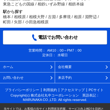
東急こどもの国線
/
相鉄いずみ野線
/
相鉄本線
駅から探す
橋本
/
相模原
/
相模大野
/
古淵
/
多摩境
/
相原
/
淵野辺
/
町田
/
矢部
/
小田急相模原
電話でお問い合わせ
営業時間：
AM10：00～PM7：00
定休日：
水曜日
ホーム
会社概要
お問い合わせ
来店予約
プライバシーポリシー
利用規約
アクセスマップ
PCサイト
Copyright(c) 株式会社丸中コーポレーション 英語表記：
MARUNAKA CO.,LTD. All rights reserved.
当サイトでは、お客様の当サイト利用状況把握、サービス向上検討を目的と