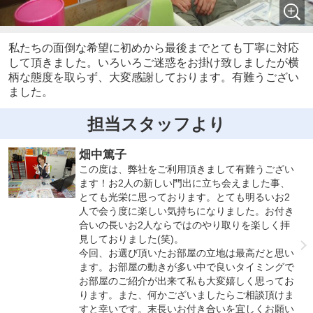
私たちの面倒な希望に初めから最後までとても丁寧に対応
して頂きました。いろいろご迷惑をお掛け致しましたが横
柄な態度を取らず、大変感謝しております。有難うござい
ました。
担当スタッフより
畑中篤子
この度は、弊社をご利用頂きまして有難うござい
ます！お2人の新しい門出に立ち会えました事、
とても光栄に思っております。とても明るいお2
人で会う度に楽しい気持ちになりました。お付き
合いの長いお2人ならではのやり取りを楽しく拝
見しておりました(笑)。
今回、お選び頂いたお部屋の立地は最高だと思い
ます。お部屋の動きが多い中で良いタイミングで
お部屋のご紹介が出来て私も大変嬉しく思ってお
ります。また、何かございましたらご相談頂けま
すと幸いです。末長いお付き合いを宜しくお願い