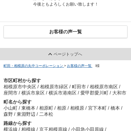
今後ともよろしくお願い致します！
お客様の声一覧
ページトップへ
町田・相模原の丸中コーポレーション
>
お客様の声一覧
>
I様
市区町村から探す
相模原市中央区
/
相模原市緑区
/
町田市
/
相模原市南区
/
座間市
/
横浜市泉区
/
横浜市港南区
/
愛甲郡愛川町
/
大和市
町名から探す
小山町
/
東橋本
/
相原町
/
相原
/
相模原
/
宮下本町
/
橋本
/
森野
/
東淵野辺
/
二本松
路線から探す
横浜線
/
相模線
/
京王相模原線
/
小田急小田原線
/