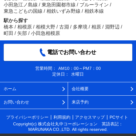
小田急江ノ島線
/
東急田園都市線
/
ブルーライン
/
東急こどもの国線
/
相鉄いずみ野線
/
相鉄本線
駅から探す
橋本
/
相模原
/
相模大野
/
古淵
/
多摩境
/
相原
/
淵野辺
/
町田
/
矢部
/
小田急相模原
電話でお問い合わせ
営業時間：
AM10：00～PM7：00
定休日：
水曜日
ホーム
会社概要
お問い合わせ
来店予約
プライバシーポリシー
利用規約
アクセスマップ
PCサイト
Copyright(c) 株式会社丸中コーポレーション 英語表記：
MARUNAKA CO.,LTD. All rights reserved.