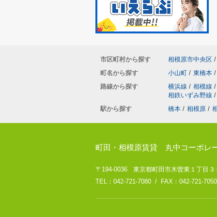
市区町村から探す
相模原市中央区
/
町名から探す
小山町
/
東橋本
/
路線から探す
横浜線
/
相模線
/
相鉄いずみ野線
/
駅から探す
橋本
/
相模原
/
町田・相模原賃貸 丸中コーポレ
〒194-0036 東京都町田市木曽東１丁目３５－８
TEL：042-721-7080 / FAX：042-721-7050