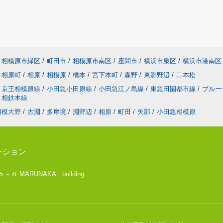
相模原市緑区
/
町田市
/
相模原市南区
/
座間市
/
横浜市泉区
/
横浜市港南区
相原町
/
相原
/
相模原
/
橋本
/
宮下本町
/
森野
/
東淵野辺
/
二本松
京王相模原線
/
小田急小田原線
/
小田急江ノ島線
/
東急田園都市線
/
ブルー
相鉄本線
相模大野
/
古淵
/
多摩境
/
淵野辺
/
相原
/
町田
/
矢部
/
小田急相模原
ーション
 MARUNAKA building