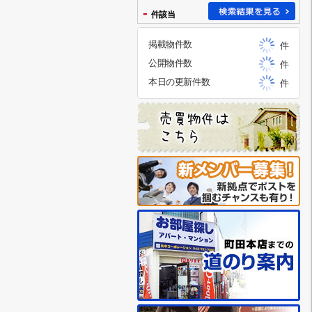
-
件該当
掲載物件数
件
公開物件数
件
本日の更新件数
件