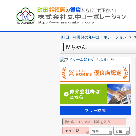
町田・相模原の丸中コーポレーション
>
Mちゃん
エリア| 駅
賃料
面積