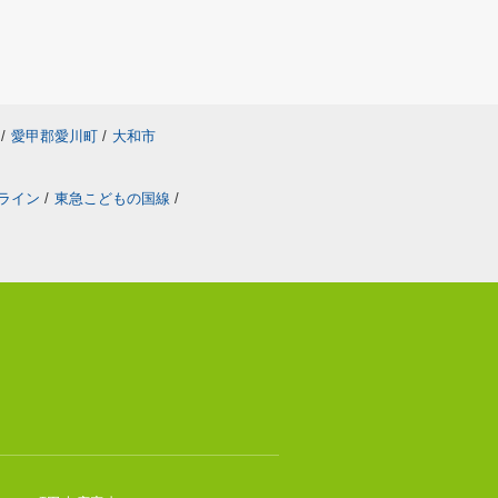
/
愛甲郡愛川町
/
大和市
ライン
/
東急こどもの国線
/