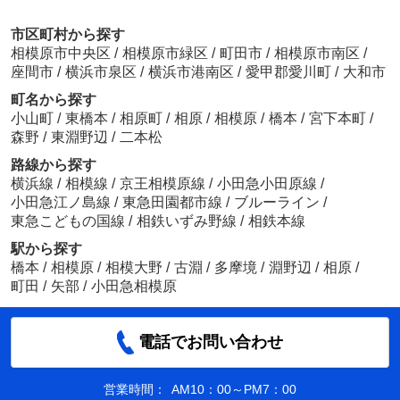
市区町村から探す
相模原市中央区
/
相模原市緑区
/
町田市
/
相模原市南区
/
座間市
/
横浜市泉区
/
横浜市港南区
/
愛甲郡愛川町
/
大和市
町名から探す
小山町
/
東橋本
/
相原町
/
相原
/
相模原
/
橋本
/
宮下本町
/
森野
/
東淵野辺
/
二本松
路線から探す
横浜線
/
相模線
/
京王相模原線
/
小田急小田原線
/
小田急江ノ島線
/
東急田園都市線
/
ブルーライン
/
東急こどもの国線
/
相鉄いずみ野線
/
相鉄本線
駅から探す
橋本
/
相模原
/
相模大野
/
古淵
/
多摩境
/
淵野辺
/
相原
/
町田
/
矢部
/
小田急相模原
電話でお問い合わせ
営業時間：
AM10：00～PM7：00