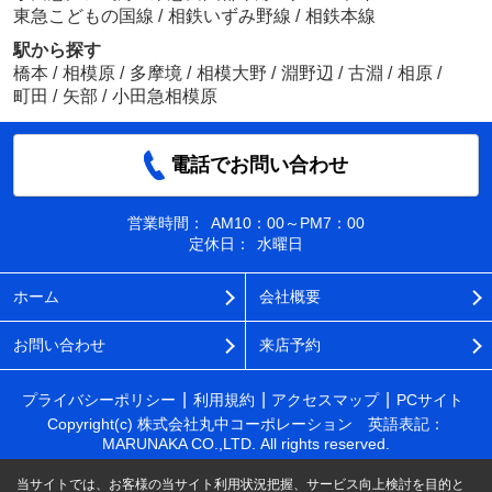
東急こどもの国線
/
相鉄いずみ野線
/
相鉄本線
駅から探す
橋本
/
相模原
/
多摩境
/
相模大野
/
淵野辺
/
古淵
/
相原
/
町田
/
矢部
/
小田急相模原
電話でお問い合わせ
営業時間：
AM10：00～PM7：00
定休日：
水曜日
ホーム
会社概要
お問い合わせ
来店予約
プライバシーポリシー
利用規約
アクセスマップ
PCサイト
Copyright(c) 株式会社丸中コーポレーション 英語表記：
MARUNAKA CO.,LTD. All rights reserved.
当サイトでは、お客様の当サイト利用状況把握、サービス向上検討を目的と