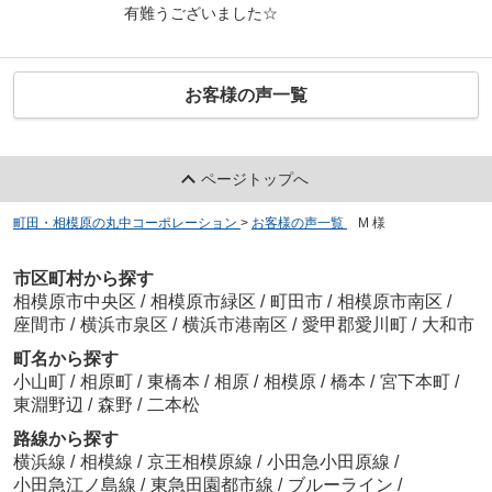
有難うございました☆
お客様の声一覧
ページトップへ
町田・相模原の丸中コーポレーション
>
お客様の声一覧
>
M 様
市区町村から探す
相模原市中央区
/
相模原市緑区
/
町田市
/
相模原市南区
/
座間市
/
横浜市泉区
/
横浜市港南区
/
愛甲郡愛川町
/
大和市
町名から探す
小山町
/
相原町
/
東橋本
/
相原
/
相模原
/
橋本
/
宮下本町
/
東淵野辺
/
森野
/
二本松
路線から探す
横浜線
/
相模線
/
京王相模原線
/
小田急小田原線
/
小田急江ノ島線
/
東急田園都市線
/
ブルーライン
/