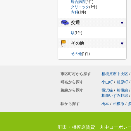
総合病院
(4件)
クリニック
(1件)
内科
(1件)
交通
駅
(1件)
その他
その他
(1件)
市区町村から探す
相模原市中央区
/
町名から探す
小山町
/
相原町
/
路線から探す
横浜線
/
相模線
/
相鉄いずみ野線
/
駅から探す
橋本
/
相模原
/
町田・相模原賃貸 丸中コーポレ