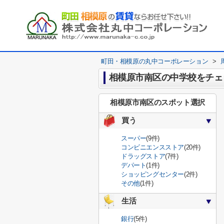
町田・相模原の丸中コーポレーション
>
相模原市南区の中学校をチェ
相模原市南区のスポット選択
買う
スーパー
(9件)
コンビニエンスストア
(20件)
ドラッグストア
(7件)
デパート
(1件)
ショッピングセンター
(2件)
その他
(1件)
生活
銀行
(5件)