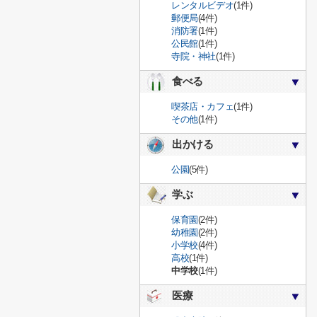
レンタルビデオ
(1件)
郵便局
(4件)
消防署
(1件)
公民館
(1件)
寺院・神社
(1件)
食べる
喫茶店・カフェ
(1件)
その他
(1件)
出かける
公園
(5件)
学ぶ
保育園
(2件)
幼稚園
(2件)
小学校
(4件)
高校
(1件)
中学校
(1件)
医療