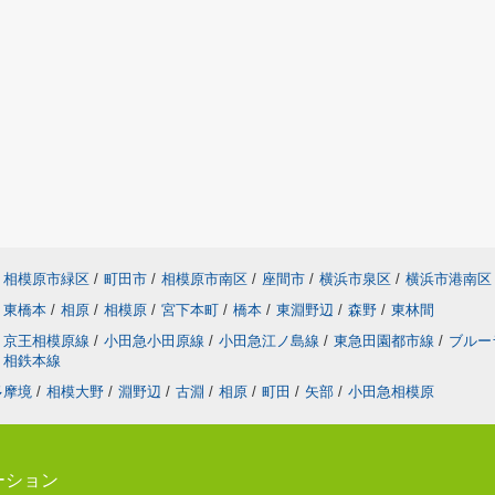
相模原市緑区
/
町田市
/
相模原市南区
/
座間市
/
横浜市泉区
/
横浜市港南区
東橋本
/
相原
/
相模原
/
宮下本町
/
橋本
/
東淵野辺
/
森野
/
東林間
京王相模原線
/
小田急小田原線
/
小田急江ノ島線
/
東急田園都市線
/
ブルー
相鉄本線
多摩境
/
相模大野
/
淵野辺
/
古淵
/
相原
/
町田
/
矢部
/
小田急相模原
ーション