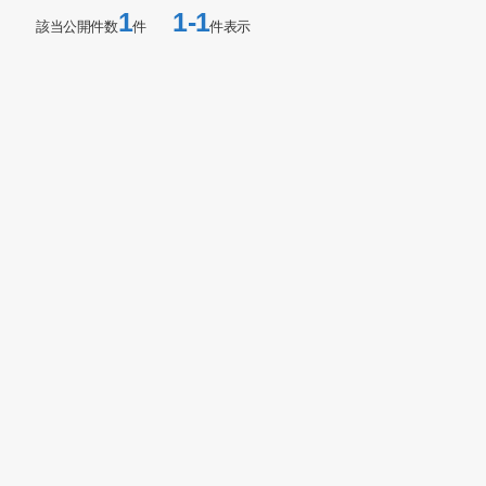
1
1-1
該当公開件数
件
件表示