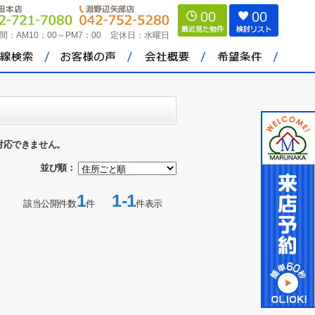
00
00
間：
AM10：00～PM7：00
定休日：
水曜日
対応できません。
並び順：
1
1-1
該当公開件数
件
件表示