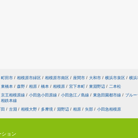
町田市
/
相模原市緑区
/
相模原市南区
/
座間市
/
大和市
/
横浜市泉区
/
横浜
東橋本
/
森野
/
相原
/
橋本
/
相模原
/
宮下本町
/
東淵野辺
/
二本松
京王相模原線
/
小田急小田原線
/
小田急江ノ島線
/
東急田園都市線
/
ブルー
相鉄本線
町田
/
古淵
/
相模大野
/
多摩境
/
淵野辺
/
相原
/
矢部
/
小田急相模原
ーション