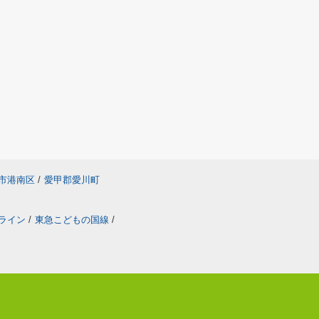
市港南区
/
愛甲郡愛川町
ライン
/
東急こどもの国線
/