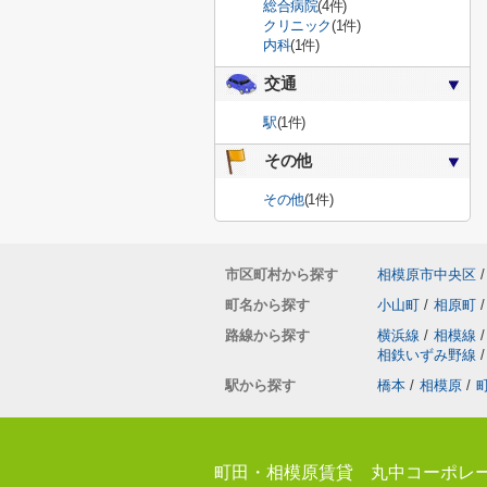
総合病院
(4件)
クリニック
(1件)
内科
(1件)
交通
駅
(1件)
その他
その他
(1件)
市区町村から探す
相模原市中央区
/
町名から探す
小山町
/
相原町
/
路線から探す
横浜線
/
相模線
/
相鉄いずみ野線
/
駅から探す
橋本
/
相模原
/
町田・相模原賃貸 丸中コーポレ