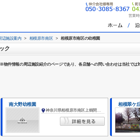
営業時
周辺施設案内
>
相模原市南区
>
相模原市南区の幼稚園
ック
※物件情報の周辺施設紹介のページであり、各店舗への問い合わせは当社では
南大野幼稚園
相模翠ケ
神奈川県相模原市南区上鶴間１丁目