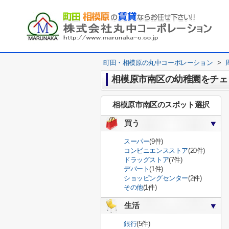
町田・相模原の丸中コーポレーション
>
相模原市南区の幼稚園をチェ
相模原市南区のスポット選択
買う
スーパー
(9件)
コンビニエンスストア
(20件)
ドラッグストア
(7件)
デパート
(1件)
ショッピングセンター
(2件)
その他
(1件)
生活
銀行
(5件)