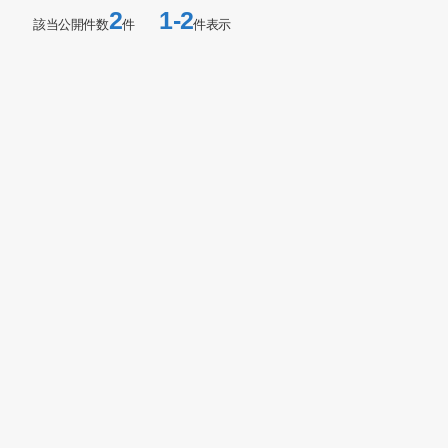
2
1-2
該当公開件数
件
件表示