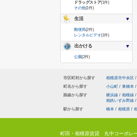
ドラッグストア
(1件)
その他
(1件)
生活
郵便局
(2件)
レンタルビデオ
(1件)
出かける
公園
(2件)
市区町村から探す
相模原市中央区
/
町名から探す
小山町
/
東橋本
/
路線から探す
横浜線
/
相模線
/
相鉄いずみ野線
/
駅から探す
橋本
/
相模原
/
町田・相模原賃貸 丸中コーポレ