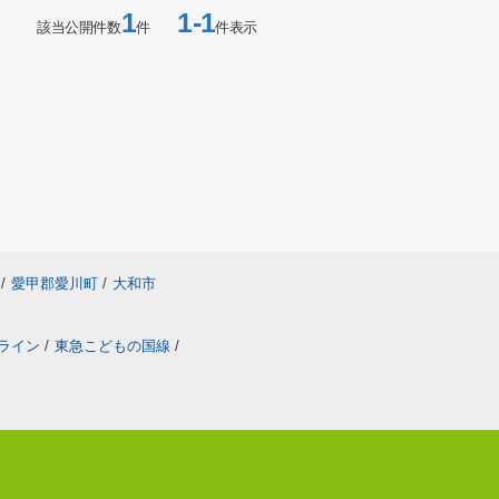
1
1-1
該当公開件数
件
件表示
/
愛甲郡愛川町
/
大和市
ライン
/
東急こどもの国線
/