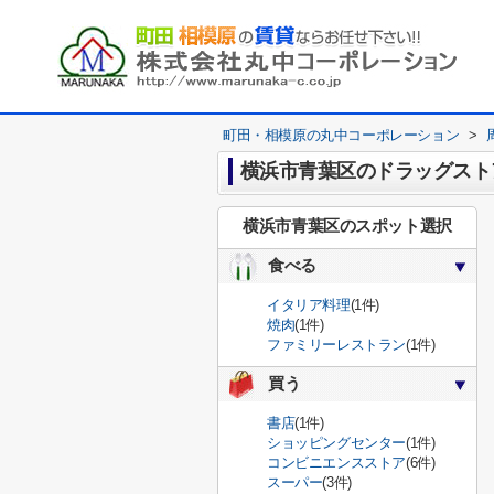
町田・相模原の丸中コーポレーション
>
横浜市青葉区のドラッグスト
横浜市青葉区のスポット選択
食べる
イタリア料理
(1件)
焼肉
(1件)
ファミリーレストラン
(1件)
買う
書店
(1件)
ショッピングセンター
(1件)
コンビニエンスストア
(6件)
スーパー
(3件)