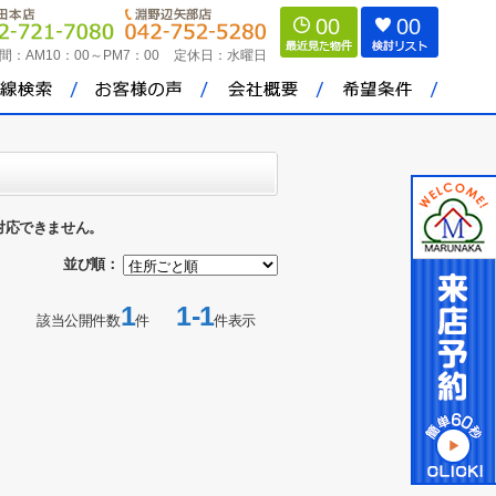
00
00
間：
AM10：00～PM7：00
定休日：
水曜日
対応できません。
並び順：
1
1-1
該当公開件数
件
件表示