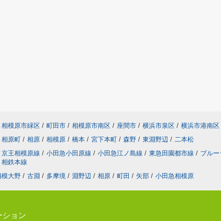
相模原市緑区
/
町田市
/
相模原市南区
/
座間市
/
横浜市泉区
/
横浜市港南区
相原町
/
相原
/
相模原
/
橋本
/
宮下本町
/
森野
/
東淵野辺
/
二本松
京王相模原線
/
小田急小田原線
/
小田急江ノ島線
/
東急田園都市線
/
ブルー
相鉄本線
相模大野
/
古淵
/
多摩境
/
淵野辺
/
相原
/
町田
/
矢部
/
小田急相模原
ーション