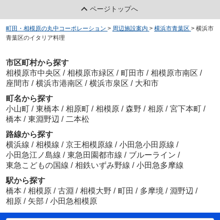
ページトップへ
町田・相模原の丸中コーポレーション
>
周辺施設案内
>
横浜市青葉区
>
横浜市
青葉区のイタリア料理
市区町村から探す
相模原市中央区
/
相模原市緑区
/
町田市
/
相模原市南区
/
座間市
/
横浜市港南区
/
横浜市泉区
/
大和市
町名から探す
小山町
/
東橋本
/
相原町
/
相模原
/
森野
/
相原
/
宮下本町
/
橋本
/
東淵野辺
/
二本松
路線から探す
横浜線
/
相模線
/
京王相模原線
/
小田急小田原線
/
小田急江ノ島線
/
東急田園都市線
/
ブルーライン
/
東急こどもの国線
/
相鉄いずみ野線
/
小田急多摩線
駅から探す
橋本
/
相模原
/
古淵
/
相模大野
/
町田
/
多摩境
/
淵野辺
/
相原
/
矢部
/
小田急相模原