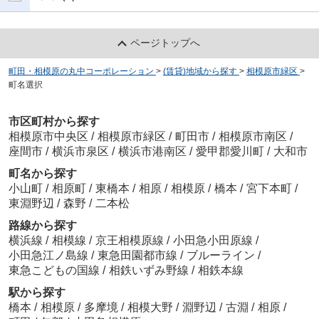
ページトップへ
町田・相模原の丸中コーポレーション
>
(賃貸)地域から探す
>
相模原市緑区
>
町名選択
市区町村から探す
相模原市中央区
/
相模原市緑区
/
町田市
/
相模原市南区
/
座間市
/
横浜市泉区
/
横浜市港南区
/
愛甲郡愛川町
/
大和市
町名から探す
小山町
/
相原町
/
東橋本
/
相原
/
相模原
/
橋本
/
宮下本町
/
東淵野辺
/
森野
/
二本松
路線から探す
横浜線
/
相模線
/
京王相模原線
/
小田急小田原線
/
小田急江ノ島線
/
東急田園都市線
/
ブルーライン
/
東急こどもの国線
/
相鉄いずみ野線
/
相鉄本線
駅から探す
橋本
/
相模原
/
多摩境
/
相模大野
/
淵野辺
/
古淵
/
相原
/