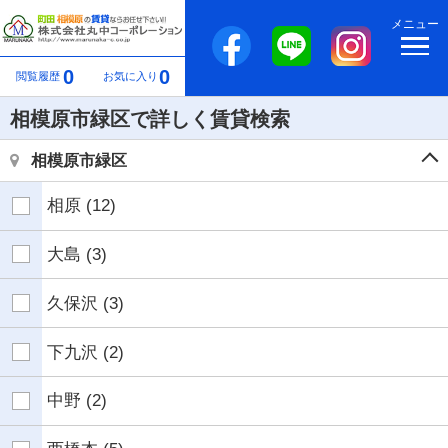
メニュー
0
0
閲覧履歴
お気に入り
相模原市緑区で詳しく賃貸検索
相模原市緑区
相原
(12)
大島
(3)
久保沢
(3)
下九沢
(2)
中野
(2)