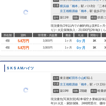
交通
横浜線
「
橋本
」駅 バス8分 「二本
京王相模原線
「
橋本
」駅 徒歩27分
築11年
5階建
鉄筋
築年
階数
構造
現況優先/2年以内での解約時は賃料1ヶ月
り)！火災保険加入：20,000円(2年毎)/くらし
所在階
賃料
管理費・共益費
敷金
礼金
間取り
5.8
万円
0ヶ月
4階
3,000円
1ヶ月
1K
3
5.8
万円
0ヶ月
4階
3,000円
1ヶ月
1K
3
ＳＫＳＡＭハイツ
東京都
町田市
小山町
61-1
住所
交通
京王相模原線
「
橋本
」駅 バス13
築19年
2階建
軽量
築年
階数
構造
現況優先(写真別室)/駐車場空き要確認/保証
年)※火災・家財保険、24時間受付、優