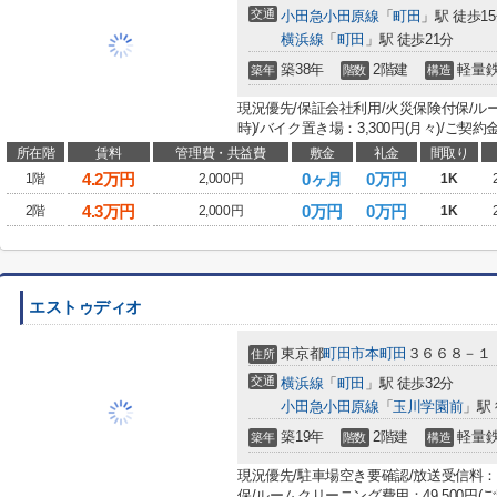
交通
小田急小田原線
「
町田
」駅 徒歩1
横浜線
「
町田
」駅 徒歩21分
築38年
2階建
軽量
築年
階数
構造
現況優先/保証会社利用/火災保険付保/ルー
時)/バイク置き場：3,300円(月々)/ご契
所在階
賃料
管理費・共益費
敷金
礼金
間取り
4.2
万円
0ヶ月
0万円
1階
2,000円
1K
4.3
万円
0万円
0万円
2階
2,000円
1K
エストゥディオ
東京都
町田市
本町田
３６６８－１
住所
交通
横浜線
「
町田
」駅 徒歩32分
小田急小田原線
「
玉川学園前
」駅 
築19年
2階建
軽量
築年
階数
構造
現況優先/駐車場空き要確認/放送受信料：1,
保/ルームクリーニング費用：49,500円(