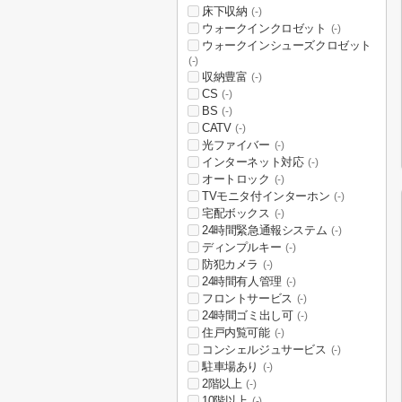
床下収納
(-)
ウォークインクロゼット
(-)
ウォークインシューズクロゼット
(-)
収納豊富
(-)
CS
(-)
BS
(-)
CATV
(-)
光ファイバー
(-)
インターネット対応
(-)
オートロック
(-)
TVモニタ付インターホン
(-)
宅配ボックス
(-)
24時間緊急通報システム
(-)
ディンプルキー
(-)
防犯カメラ
(-)
24時間有人管理
(-)
フロントサービス
(-)
24時間ゴミ出し可
(-)
住戸内覧可能
(-)
コンシェルジュサービス
(-)
駐車場あり
(-)
2階以上
(-)
10階以上
(-)