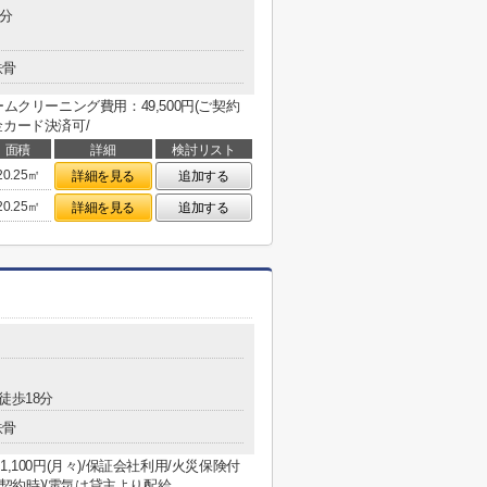
5分
鉄骨
ムクリーニング費用：49,500円(ご契約
約金カード決済可/
面積
詳細
検討リスト
20.25㎡
詳細を見る
追加する
20.25㎡
詳細を見る
追加する
徒歩18分
鉄骨
100円(月々)/保証会社利用/火災保険付
ご契約時)/電気は貸主より配給