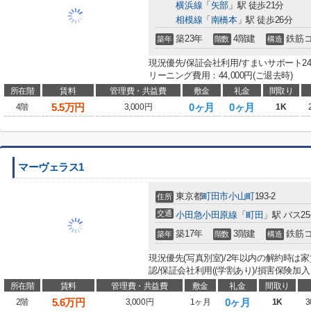
横浜線
「
矢部
」駅 徒歩21分
相模線
「
南橋本
」駅 徒歩26分
築23年
4階建
鉄筋
築年
階数
構造
現況優先/保証会社利用/すまいサポート24：
リーニング費用：44,000円(ご退去時)
所在階
賃料
管理費・共益費
敷金
礼金
間取り
5.5
万円
0ヶ月
0ヶ月
4階
3,000円
1K
マーヴェラス1
東京都
町田市
小山町
193-2
住所
交通
小田急小田原線
「
町田
」駅 バス2
築17年
3階建
鉄筋
築年
階数
構造
現況優先(写真別室)/2年以内の解約時は
認/保証会社利用((学割あり)/損害保険加入：20
所在階
賃料
管理費・共益費
敷金
礼金
間取り
5.6
万円
0ヶ月
2階
3,000円
1ヶ月
1K
3