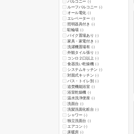
バルコニー
(-)
ルーフバルコニー
(-)
オール電化
(-)
エレベーター
(-)
照明器具付き
(-)
駐輪場
(-)
バイク置場あり
(-)
家具・家電付き
(-)
洗濯機置場有
(-)
外観タイル張り
(-)
コンロ２口以上
(-)
食器洗い乾燥機
(-)
システムキッチン
(-)
対面式キッチン
(-)
バス・トイレ別
(-)
追焚機能浴室
(-)
浴室乾燥機
(-)
温水洗浄便座
(-)
洗面台
(-)
洗髪洗面化粧台
(-)
シャワー
(-)
独立洗面台
(-)
エアコン
(-)
床暖房
(-)