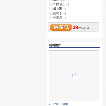
20階以上
(-)
最上階
(-)
南向き
(-)
角部屋
(-)
39
件が該当
新着物件
リコルテ橋本