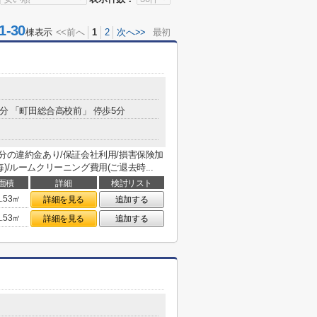
-30
棟表示
<<前へ
1
2
次へ>>
最初
8分 「町田総合高校前」 停歩5分
分の違約金あり/保証会社利用/損害保険加
年毎)/ルームクリーニング費用(ご退去時...
面積
詳細
検討リスト
1.53㎡
詳細を見る
追加する
1.53㎡
詳細を見る
追加する