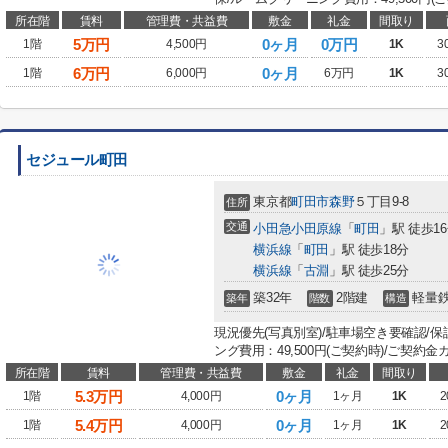
所在階
賃料
管理費・共益費
敷金
礼金
間取り
5
万円
0ヶ月
0万円
1階
4,500円
1K
3
6
万円
0ヶ月
1階
6,000円
6万円
1K
3
セジュール町田
東京都
町田市
森野
５丁目9-8
住所
交通
小田急小田原線
「
町田
」駅 徒歩1
横浜線
「
町田
」駅 徒歩18分
横浜線
「
古淵
」駅 徒歩25分
築32年
2階建
軽量
築年
階数
構造
現況優先(写真別室)/駐車場空き要確認/
ング費用：49,500円(ご契約時)/ご契約金
所在階
賃料
管理費・共益費
敷金
礼金
間取り
5.3
万円
0ヶ月
1階
4,000円
1ヶ月
1K
2
5.4
万円
0ヶ月
1階
4,000円
1ヶ月
1K
2