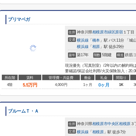
プリマベガ
神奈川県
相模原市緑区
原宿
１丁目
住所
交通
横浜線
「
橋本
」駅 バス11分 「城
横浜線
「
相原
」駅 徒歩29分
築17年
5階建
鉄筋
築年
階数
構造
現況優先（写真別室）/2年以内の解約時
要確認/保証会社利用/火災保険加入：20,000円
所在階
賃料
管理費・共益費
敷金
礼金
間取り
5.5
万円
0ヶ月
4階
4,000円
1ヶ月
1K
3
ブルームＴ・Ａ
神奈川県
相模原市中央区
相模原
３丁
住所
交通
横浜線
「
相模原
」駅 徒歩7分