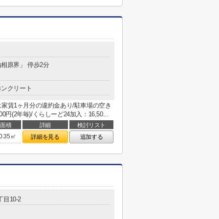
山相原界」 停歩2分
コンクリート
は家賃1ヶ月分の違約金あり/駐車場の空き
(2年毎)/くらしーど24加入：16,50...
面積
詳細
検討リスト
0.35㎡
詳細を見る
追加する
目10-2