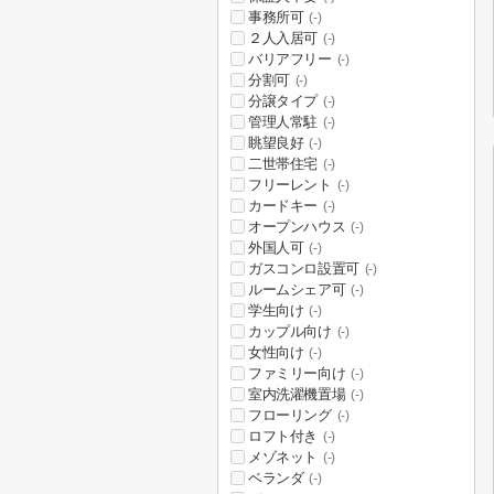
事務所可
(-)
２人入居可
(-)
バリアフリー
(-)
分割可
(-)
分譲タイプ
(-)
管理人常駐
(-)
眺望良好
(-)
二世帯住宅
(-)
フリーレント
(-)
カードキー
(-)
オープンハウス
(-)
外国人可
(-)
ガスコンロ設置可
(-)
ルームシェア可
(-)
学生向け
(-)
カップル向け
(-)
女性向け
(-)
ファミリー向け
(-)
室内洗濯機置場
(-)
フローリング
(-)
ロフト付き
(-)
メゾネット
(-)
ベランダ
(-)