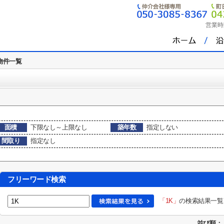
営業時
物件一覧
面積
下限なし～上限なし
築年数
指定しない
間取り
指定なし
フリーワード検索
「1K」
の検索結果一覧
並び順：