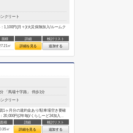
コンクリート
1,100円(月々)/火災保険加入/ルームク
面積
詳細
検討リスト
27.21㎡
詳細を見る
追加する
5分 「馬場十字路」 停歩1分
コンクリート
家賃1ヶ月分の違約金あり/駐車場空き要確
,000円(2年毎)/くらしーど24加入...
面積
詳細
検討リスト
0.35㎡
詳細を見る
追加する