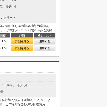
松」 停歩1分
コンクリート
分の違約金あり/保証会社利用(学割あ
ーど24加入：16,500円(2年毎)/ご契約...
面積
詳細
検討リスト
0.17㎡
詳細を見る
追加する
0.17㎡
詳細を見る
追加する
分 「下馬場」 停歩2分
鉄骨
会社加入/損害保険加入：22,990円(2
待サービス特典等含む/原状回復費用：