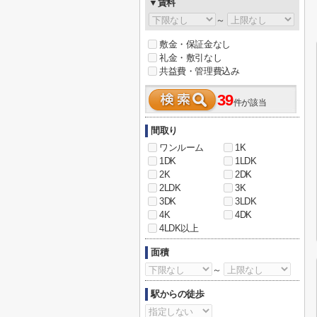
▼賃料
～
敷金・保証金なし
礼金・敷引なし
共益費・管理費込み
39
件が該当
間取り
ワンルーム
1K
1DK
1LDK
2K
2DK
2LDK
3K
3DK
3LDK
4K
4DK
4LDK以上
面積
～
駅からの徒歩