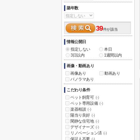
築年数
39
件が該当
情報公開日
指定しない
本日
3日以内
1週間以内
画像・動画あり
画像あり
動画あり
パノラマあり
こだわり条件
ペット飼育可
(-)
ペット専用設備
(-)
楽器相談
(-)
陽当り良好
(-)
閑静な住宅地
(-)
デザイナーズ
(-)
リノベーション済
(-)
保証人不要
(-)