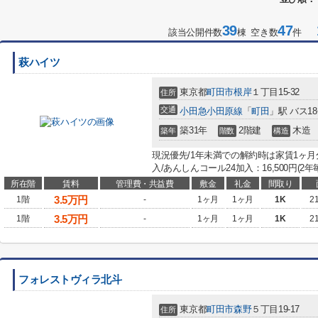
39
47
1
該当公開件数
棟 空き数
件
萩ハイツ
東京都
町田市
根岸
１丁目15-32
住所
交通
小田急小田原線
「
町田
」駅 バス1
築31年
2階建
木造
築年
階数
構造
現況優先/1年未満での解約時は家賃1ヶ月
入/あんしんコール24加入：16,500円(2
所在階
賃料
管理費・共益費
敷金
礼金
間取り
3.5
万円
1階
-
1ヶ月
1ヶ月
1K
2
3.5
万円
1階
-
1ヶ月
1ヶ月
1K
2
フォレストヴィラ北斗
東京都
町田市
森野
５丁目19-17
住所