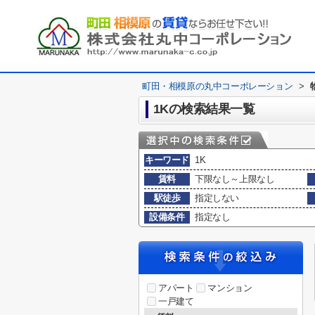
町田・相模原の丸中コーポレーション
>
1Kの検索結果一覧
キーワード
1K
賃料
下限なし～上限なし
駅徒歩
指定しない
設備条件
指定なし
アパート
マンション
一戸建て