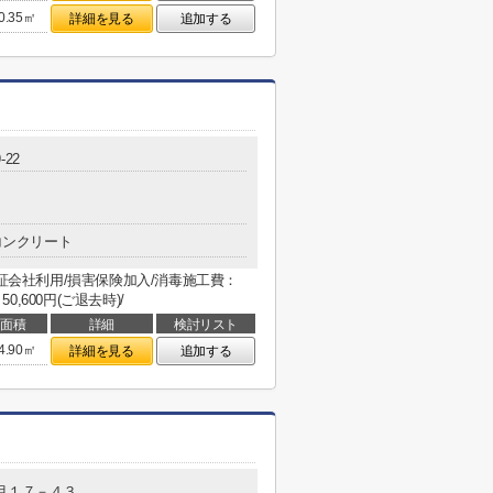
0.35㎡
詳細を見る
追加する
-22
コンクリート
保証会社利用/損害保険加入/消毒施工費：
0,600円(ご退去時)/
面積
詳細
検討リスト
4.90㎡
詳細を見る
追加する
目１７－４３