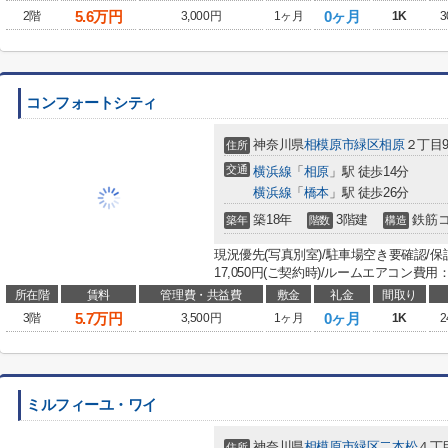
5.6
万円
0ヶ月
2階
3,000円
1ヶ月
1K
3
コンフォートシティ
神奈川県
相模原市緑区
相原
２丁目9
住所
交通
横浜線
「
相原
」駅 徒歩14分
横浜線
「
橋本
」駅 徒歩26分
築18年
3階建
鉄筋
築年
階数
構造
現況優先(写真別室)/駐車場空き要確認/
17,050円(ご契約時)/ルームエアコン費用：5
所在階
賃料
管理費・共益費
敷金
礼金
間取り
5.7
万円
0ヶ月
3階
3,500円
1ヶ月
1K
2
ミルフィーユ・ワイ
神奈川県
相模原市緑区
二本松
４丁
住所