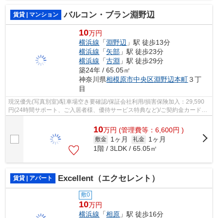
バルコン・ブラン淵野辺
賃貸 | マンション
10
万円
横浜線
「
淵野辺
」駅 徒歩13分
横浜線
「
矢部
」駅 徒歩23分
横浜線
「
古淵
」駅 徒歩29分
築24年 / 65.05㎡
神奈川県
相模原市中央区
淵野辺本町
３丁
目
現況優先(写真別室)/駐車場空き要確認/保証会社利用/損害保険加入：29,590
円(24時間サポート、ご入居者様、優待サービス特典など)/ご契約金カード決
済/
10
万
円
(管理費等：6,600円 )
1ヶ月
1ヶ月
敷金
礼金
1階 / 3LDK / 65.05㎡
Excellent（エクセレント）
賃貸 | アパート
敷0
10
万円
横浜線
「
相原
」駅 徒歩16分