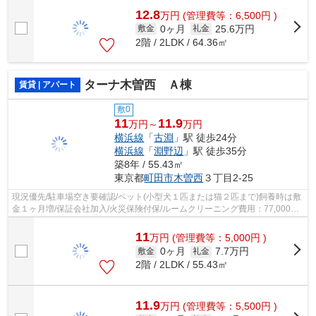
12.8
万
円
(管理費等：6,500円 )
0ヶ月
25.6万円
敷金
礼金
2階 / 2LDK / 64.36㎡
ターナ木曽西 Ａ棟
賃貸 | アパート
敷0
11
11.9
万円～
万円
横浜線
「
古淵
」駅 徒歩24分
横浜線
「
淵野辺
」駅 徒歩35分
築8年 / 55.43㎡
東京都
町田市
木曽西
３丁目2-25
現況優先/駐車場空き要確認/ペット(小型犬１匹または猫２匹まで)飼養時は敷
金１ヶ月増/保証会社加入/火災保険付保/ルームクリーニング費用：77,000円
(ご契約時)/電気は貸主より配給
11
万
円
(管理費等：5,000円 )
0ヶ月
7.7万円
敷金
礼金
2階 / 2LDK / 55.43㎡
11.9
万
円
(管理費等：5,500円 )