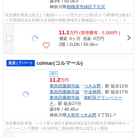
築3年 / 55.06㎡
神奈川県
相模原市緑区
下九沢
現況優先/電気は貸主より配給/ペット(小型犬または猫1匹まで)飼養時は敷金1
ヶ月増/保証会社利用/火災保険付保/駐車場空き要確認/ルームクリーニング費
用：77,000円(ご契約時にお預かり...
11.1
万
円
(管理費等：5,500円 )
0ヶ月
0万円
敷金
礼金
2階 / 2LDK / 55.06㎡
colmar(コルマール)
賃貸 | アパート
敷0
11.2
万円
東急田園都市線
「
つきみ野
」駅 徒歩12分
東急田園都市線
「
中央林間
」駅 徒歩17分
東急田園都市線
「
南町田グランベリー
Ｐ
」駅 徒歩27分
築3年 / 40.45㎡
神奈川県
大和市
つきみ野
３丁目1-7
現況優先/駐車場・バイク置き場空き要確認/保証会社利用/火災保険付保/ルー
ムクリーニング費用：60,500円(ご契約時)/電気は貸主より配給