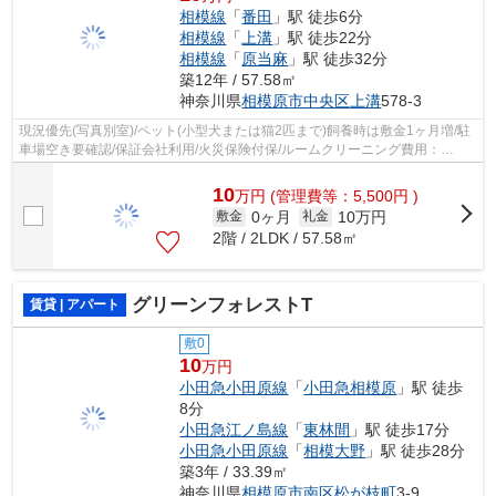
相模線
「
番田
」駅 徒歩6分
相模線
「
上溝
」駅 徒歩22分
相模線
「
原当麻
」駅 徒歩32分
築12年 / 57.58㎡
神奈川県
相模原市中央区
上溝
578-3
現況優先(写真別室)/ペット(小型犬または猫2匹まで)飼養時は敷金1ヶ月増/駐
車場空き要確認/保証会社利用/火災保険付保/ルームクリーニング費用：
77,000円(ご契約時)//電気は貸主より配給
10
万
円
(管理費等：5,500円 )
0ヶ月
10万円
敷金
礼金
2階 / 2LDK / 57.58㎡
グリーンフォレストT
賃貸 | アパート
敷0
10
万円
小田急小田原線
「
小田急相模原
」駅 徒歩
8分
小田急江ノ島線
「
東林間
」駅 徒歩17分
小田急小田原線
「
相模大野
」駅 徒歩28分
築3年 / 33.39㎡
神奈川県
相模原市南区
松が枝町
3-9