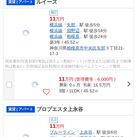
ルイーズ
賃貸 | アパート
敷0
11
万円
横浜線
「
矢部
」駅 徒歩5分
横浜線
「
淵野辺
」駅 徒歩14分
横浜線
「
相模原
」駅 徒歩24分
築3年 / 45.52㎡
神奈川県
相模原市中央区
矢部
３丁目21-
17-1
現況優先(写真別室)/電気は貸主より配給/ペット(小型犬または猫1匹まで)飼養
時は敷金1ヶ月増/保証会社利用/火災保険付保/ルームクリーニング費用：
60,500円(ご契約時にお預かり)/ご契...
11
万
円
(管理費等：6,000円 )
0ヶ月
16.5万円
敷金
礼金
3階 / 1LDK / 45.52㎡
プロプエスタ上永谷
賃貸 | アパート
礼0
11
万円
ブルーライン
「
上永谷
」駅 徒歩6分