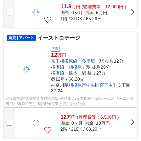
11.8
万
円
(管理費等：12,000円 )
0ヶ月
6万円
敷金
礼金
1階 / 3LDK / 65.26㎡
イーストコテージ
賃貸 | アパート
敷0
12
万円
京王相模原線
「
多摩境
」駅 徒歩12分
横浜線
「
相模原
」駅 徒歩29分
横浜線
「
橋本
」駅 徒歩27分
築12年 / 68.20㎡
神奈川県
相模原市中央区
宮下本町
３丁目
32-24
現況優先/駐車場空き要確認/保証会社加入/火災保険付保/ルームクリーニング
費用：88,000円(ご契約時)/電気は貸主より配給
12
万
円
(管理費等：6,500円 )
0ヶ月
18万円
敷金
礼金
2階 / 2LDK / 68.20㎡