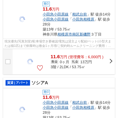
敷0
11.6
万円
小田急小田原線
「
相武台前
」駅 徒歩14分
小田急小田原線
「
小田急相模原
」駅 徒歩
28分
築13年 / 53.75㎡
神奈川県
相模原市南区
新磯野
３丁目
現況優先(写真別室)/駐車場空き要確認/電気は貸主より配給/ペット(小型犬ま
たは猫1匹)まで飼養時は敷金1ヶ月増/ご契約時ルームクリーニング費用：
77,000円/
11.6
万
円
(管理費等：6,000円 )
0ヶ月
13万円
敷金
礼金
3階 / 2LDK / 53.75㎡
ソシアA
賃貸 | アパート
敷0
11.6
万円
小田急小田原線
「
相武台前
」駅 徒歩14分
小田急小田原線
「
小田急相模原
」駅 徒歩
28分
築13年 / 53.75㎡