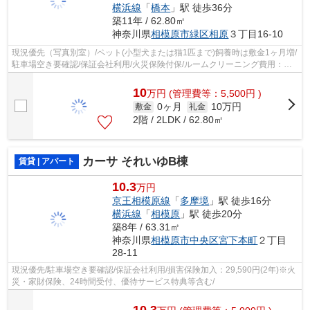
横浜線
「
橋本
」駅 徒歩36分
築11年 / 62.80㎡
神奈川県
相模原市緑区
相原
３丁目16-10
現況優先（写真別室）/ペット(小型犬または猫1匹まで)飼養時は敷金1ヶ月増/
駐車場空き要確認/保証会社利用/火災保険付保/ルームクリーニング費用：
88,000円(ご契約時)/電気は貸主より配給
10
万
円
(管理費等：5,500円 )
0ヶ月
10万円
敷金
礼金
2階 / 2LDK / 62.80㎡
カーサ それいゆB棟
賃貸 | アパート
10.3
万円
京王相模原線
「
多摩境
」駅 徒歩16分
横浜線
「
相模原
」駅 徒歩20分
築8年 / 63.31㎡
神奈川県
相模原市中央区
宮下本町
２丁目
28-11
現況優先/駐車場空き要確認/保証会社利用/損害保険加入：29,590円(2年)※火
災・家財保険、24時間受付、優待サービス特典等含む/
10.3