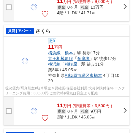
11
万
円
(管理費等：9,000円 )
0ヶ月
13万円
敷金
礼金
4階 / 1LDK / 41.71㎡
さくら
賃貸 | アパート
敷0
11
万円
横浜線
「
橋本
」駅 徒歩17分
京王相模原線
「
多摩境
」駅 徒歩17分
横浜線
「
相模原
」駅 徒歩31分
築8年 / 45.05㎡
神奈川県
相模原市緑区
東橋本
４丁目10-
29
現況優先(写真別室)/駐車場空き要確認/保証会社利用/火災保険付保/ルームク
リーニング費用：60,500円(ご契約時)/電気は貸主より配給
11
万
円
(管理費等：6,500円 )
0ヶ月
9万円
敷金
礼金
2階 / 1LDK / 45.05㎡