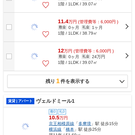
1階 / 1LDK / 39.07㎡
11.4
万
円
(管理費等：6,000円 )
0ヶ月
1ヶ月
敷金
礼金
1階 / 1LDK / 38.79㎡
12
万
円
(管理費等：6,000円 )
0ヶ月
24万円
敷金
礼金
1階 / 1LDK / 39.07㎡
1
残り
件を表示する
ヴェルドミール1
賃貸 | アパート
敷0
礼0
10.5
万円
京王相模原線
「
多摩境
」駅 徒歩15分
横浜線
「
橋本
」駅 徒歩25分