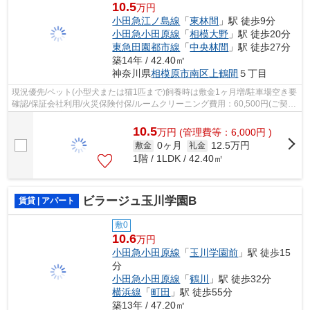
10.5
万円
小田急江ノ島線
「
東林間
」駅 徒歩9分
小田急小田原線
「
相模大野
」駅 徒歩20分
東急田園都市線
「
中央林間
」駅 徒歩27分
築14年 / 42.40㎡
神奈川県
相模原市南区
上鶴間
５丁目
現況優先/ペット(小型犬または猫1匹まで)飼養時は敷金1ヶ月増/駐車場空き要
確認/保証会社利用/火災保険付保/ルームクリーニング費用：60,500円(ご契約
時)/電気は貸主より配給
10.5
万
円
(管理費等：6,000円 )
0ヶ月
12.5万円
敷金
礼金
1階 / 1LDK / 42.40㎡
ビラージュ玉川学園B
賃貸 | アパート
敷0
10.6
万円
小田急小田原線
「
玉川学園前
」駅 徒歩15
分
小田急小田原線
「
鶴川
」駅 徒歩32分
横浜線
「
町田
」駅 徒歩55分
築13年 / 47.20㎡