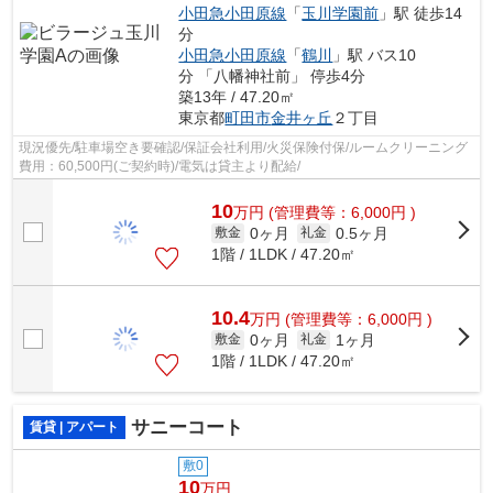
小田急小田原線
「
玉川学園前
」駅 徒歩14
分
小田急小田原線
「
鶴川
」駅 バス10
分 「八幡神社前」 停歩4分
築13年 / 47.20㎡
東京都
町田市
金井ヶ丘
２丁目
現況優先/駐車場空き要確認/保証会社利用/火災保険付保/ルームクリーニング
費用：60,500円(ご契約時)/電気は貸主より配給/
10
万
円
(管理費等：6,000円 )
0ヶ月
0.5ヶ月
敷金
礼金
1階 / 1LDK / 47.20㎡
10.4
万
円
(管理費等：6,000円 )
0ヶ月
1ヶ月
敷金
礼金
1階 / 1LDK / 47.20㎡
サニーコート
賃貸 | アパート
敷0
10
万円