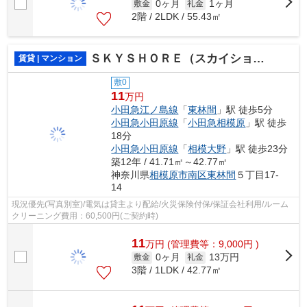
0ヶ月
1ヶ月
敷金
礼金
2階 / 2LDK / 55.43㎡
ＳＫＹＳＨＯＲＥ（スカイショア）
賃貸 | マンション
敷0
11
万円
小田急江ノ島線
「
東林間
」駅 徒歩5分
小田急小田原線
「
小田急相模原
」駅 徒歩
18分
小田急小田原線
「
相模大野
」駅 徒歩23分
築12年 / 41.71㎡～42.77㎡
神奈川県
相模原市南区
東林間
５丁目17-
14
現況優先(写真別室)/電気は貸主より配給/火災保険付保/保証会社利用/ルーム
クリーニング費用：60,500円(ご契約時)
11
万
円
(管理費等：9,000円 )
0ヶ月
13万円
敷金
礼金
3階 / 1LDK / 42.77㎡