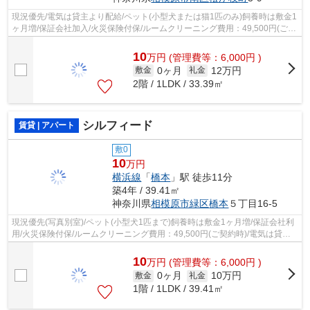
現況優先/電気は貸主より配給/ペット(小型犬または猫1匹のみ)飼養時は敷金1
ヶ月増/保証会社加入/火災保険付保/ルームクリーニング費用：49,500円(ご契
約時)
10
万
円
(管理費等：6,000円 )
0ヶ月
12万円
敷金
礼金
2階 / 1LDK / 33.39㎡
シルフィード
賃貸 | アパート
敷0
10
万円
横浜線
「
橋本
」駅 徒歩11分
築4年 / 39.41㎡
神奈川県
相模原市緑区
橋本
５丁目16-5
現況優先(写真別室)/ペット(小型犬1匹まで)飼養時は敷金1ヶ月増/保証会社利
用/火災保険付保/ルームクリーニング費用：49,500円(ご契約時)/電気は貸主
より配給/ご契約金カード決済可
10
万
円
(管理費等：6,000円 )
0ヶ月
10万円
敷金
礼金
1階 / 1LDK / 39.41㎡