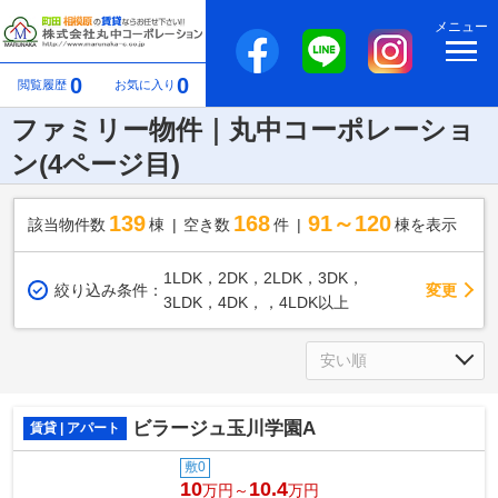
メニュー
0
0
閲覧履歴
お気に入り
ファミリー物件｜丸中コーポレーショ
ン(4ページ目)
139
168
91～120
該当物件数
棟
空き数
件
棟を表示
1LDK，2DK，2LDK，3DK，
変更
絞り込み条件：
3LDK，4DK，，4LDK以上
ビラージュ玉川学園A
賃貸 | アパート
敷0
10
10.4
万円～
万円