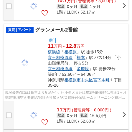
10.7
万
円
(管理費等：3,000円 )
0ヶ月
1ヶ月
敷金
礼金
1階 / 1LDK / 52.17㎡
グランメール2番館
賃貸 | アパート
敷0
11
12.8
万円～
万円
横浜線
「
相模原
」駅 徒歩15分
京王相模原線
「
橋本
」駅 バス14分 「小
山郵便局前」 停歩5分
京王相模原線
「
多摩境
」駅 徒歩28分
築9年 / 52.60㎡～64.36㎡
神奈川県
相模原市中央区
宮下本町
１丁目
35-26
現況優先/電気は貸主より配給/ペット(小型犬または猫2匹)飼養時は敷金1ヶ月
増/駐車場空き要確認/保証会社加入/火災保険付保/ルームクリーニング費用：
77,000円(ご契約時)
11
万
円
(管理費等：6,000円 )
0ヶ月
16.5万円
敷金
礼金
1階 / 1LDK / 52.60㎡