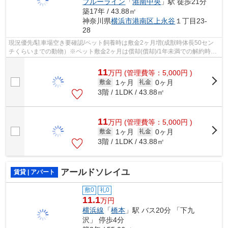
ブルーライン
「
港南中央
」駅 徒歩21分
築17年 / 43.88㎡
神奈川県
横浜市港南区
上永谷
１丁目23-
28
現況優先/駐車場空き要確認/ペット飼養時は敷金2ヶ月増(成獣時体長50セン
チくらいまでの動物）※ペット敷金2ヶ月は償却(償却)/1年未満での解約時は
家賃1か月分の違約金有/保証会社利用/...
11
万
円
(管理費等：5,000円 )
1ヶ月
0ヶ月
敷金
礼金
3階 / 1LDK / 43.88㎡
11
万
円
(管理費等：5,000円 )
1ヶ月
0ヶ月
敷金
礼金
3階 / 1LDK / 43.88㎡
アールドソレイユ
賃貸 | アパート
敷0
礼0
11.1
万円
横浜線
「
橋本
」駅 バス20分 「下九
沢」 停歩4分