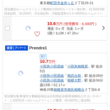
東京都
町田市
金井ヶ丘
２丁目29-21
現況優先/ルームクリーニング費用60,500円/カードキー発行料：16,500円/初
回保証料：35,000円、月次保証料：月額総賃料の1％+800円/ルームクリーニ
ング費用にエアコンクリーニング費用...
10.6
万
円
(管理費等：6,000円 )
0ヶ月
1ヶ月
敷金
礼金
1階 / 1LDK / 47.20㎡
Prendre1
賃貸 | アパート
敷0
10.7
万円
小田急小田原線
「
小田急相模原
」駅 徒歩
5分
小田急小田原線
「
相武台前
」駅 徒歩28分
小田急小田原線
「
相模大野
」駅 徒歩34分
築13年 / 52.17㎡
神奈川県
相模原市南区
相模台
２丁目6-8
現況優先/駐車場空き要確認/保証会社利用必須/損害保険加入/すまいサポー
ト：1,100円(月々)/ルームクリーニング費用：80,080円(ご退去時)