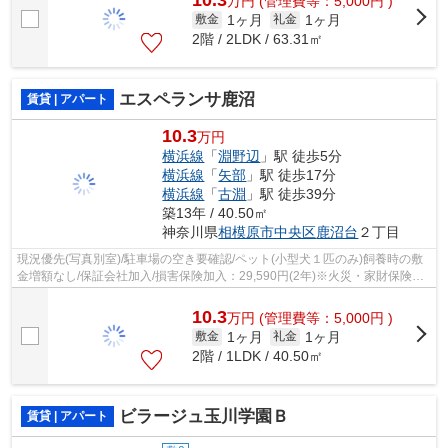
万
円
(管理費等：5,000円 )
1ヶ月
1ヶ月
敷金
礼金
2階 / 2LDK / 63.31㎡
エスペランサ鹿沼
賃貸 | アパート
10.3
万円
横浜線
「
淵野辺
」駅 徒歩5分
横浜線
「
矢部
」駅 徒歩17分
横浜線
「
古淵
」駅 徒歩39分
築13年 / 40.50㎡
神奈川県
相模原市中央区
鹿沼台
２丁目
現況優先(写真別室)/駐車場の空き要確認/ペット(小型犬１匹のみ)飼養時の敷
金増額なし/保証会社加入/損害保険加入：29,590円(2年)※火災・家財保険、
24時間受付、優待サービス特典等含む/
10.3
万
円
(管理費等：5,000円 )
1ヶ月
1ヶ月
敷金
礼金
2階 / 1LDK / 40.50㎡
ビラージュ玉川学園Ｂ
賃貸 | アパート