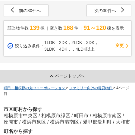
前の30件へ
次の30件へ
139
168
91～120
該当物件数
棟
空き数
件
棟を表示
1LDK，2DK，2LDK，3DK，
変更
絞り込み条件：
3LDK，4DK，，4LDK以上
ページトップへ
町田・相模原の丸中コーポレーション
>
ファミリー向けの賃貸物件
>
4ページ
目
市区町村から探す
相模原市中央区
/
相模原市緑区
/
町田市
/
相模原市南区
/
座間市
/
横浜市泉区
/
横浜市港南区
/
愛甲郡愛川町
/
大和市
町名から探す