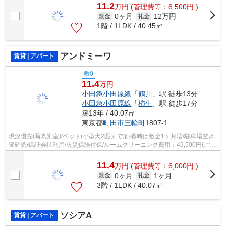
11.2
万
円
(管理費等：6,500円 )
0ヶ月
12万円
敷金
礼金
1階 / 1LDK / 40.45㎡
アンドミーワ
賃貸 | アパート
敷0
11.4
万円
小田急小田原線
「
鶴川
」駅 徒歩13分
小田急小田原線
「
柿生
」駅 徒歩17分
築13年 / 40.07㎡
東京都
町田市
三輪町
1807-1
現況優先(写真別室)/ペット(小型犬2匹まで)飼養時は敷金1ヶ月増/駐車場空き
要確認/保証会社利用/火災保険付保/ルームクリーニング費用：49,500円(ご契
約時)/ご契約金カード決済可/
11.4
万
円
(管理費等：6,000円 )
0ヶ月
1ヶ月
敷金
礼金
3階 / 1LDK / 40.07㎡
ソシアA
賃貸 | アパート