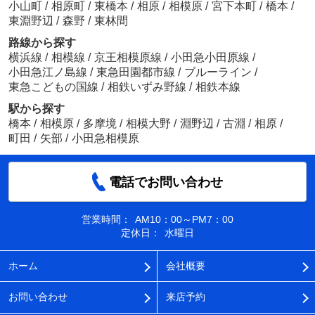
小山町
/
相原町
/
東橋本
/
相原
/
相模原
/
宮下本町
/
橋本
/
東淵野辺
/
森野
/
東林間
路線から探す
横浜線
/
相模線
/
京王相模原線
/
小田急小田原線
/
小田急江ノ島線
/
東急田園都市線
/
ブルーライン
/
東急こどもの国線
/
相鉄いずみ野線
/
相鉄本線
駅から探す
橋本
/
相模原
/
多摩境
/
相模大野
/
淵野辺
/
古淵
/
相原
/
町田
/
矢部
/
小田急相模原
電話でお問い合わせ
営業時間：
AM10：00～PM7：00
定休日：
水曜日
ホーム
会社概要
お問い合わせ
来店予約