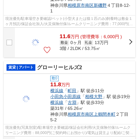
神奈川県
相模原市南区
新磯野
４丁目8-12-
1
現況優先/駐車場空き要確認/ペット(小型犬または猫１匹のみ)飼養時は敷金１
ヶ月預託/保証会社加入/火災保険付保/ルームクリーニング費用：77,000円(ご
契約時)/電気は貸主より配給
11.6
万
円
(管理費等：6,000円 )
0ヶ月
13万円
敷金
礼金
3階 / 2LDK / 53.75㎡
グローリーヒルズ2
賃貸 | アパート
敷0
11.8
万円
横浜線
「
町田
」駅 徒歩11分
小田急小田原線
「
相模大野
」駅 徒歩19分
横浜線
「
古淵
」駅 徒歩33分
築31年 / 65.26㎡
神奈川県
相模原市南区
上鶴間本町
２丁目
5-2
現況優先(写真別室)/駐車場空き要確認/保証会社利用/火災保険付保/ルームク
リーニング費用：88,000円(ご契約時にお預かり)/電気は貸主より配給/ご契約
金カード決済可/