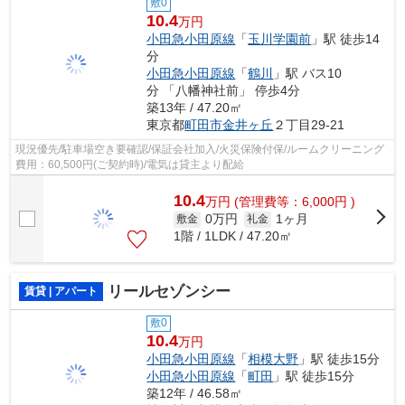
敷0
10.4
万円
小田急小田原線
「
玉川学園前
」駅 徒歩14
分
小田急小田原線
「
鶴川
」駅 バス10
分 「八幡神社前」 停歩4分
築13年 / 47.20㎡
東京都
町田市
金井ヶ丘
２丁目29-21
現況優先/駐車場空き要確認/保証会社加入/火災保険付保/ルームクリーニング
費用：60,500円(ご契約時)/電気は貸主より配給
10.4
万
円
(管理費等：6,000円 )
0万円
1ヶ月
敷金
礼金
1階 / 1LDK / 47.20㎡
リールセゾンシー
賃貸 | アパート
敷0
10.4
万円
小田急小田原線
「
相模大野
」駅 徒歩15分
小田急小田原線
「
町田
」駅 徒歩15分
築12年 / 46.58㎡