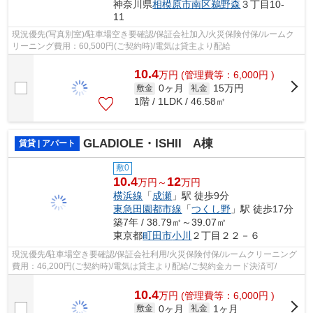
神奈川県
相模原市南区
鵜野森
３丁目10-
11
現況優先(写真別室)/駐車場空き要確認/保証会社加入/火災保険付保/ルームク
リーニング費用：60,500円(ご契約時)/電気は貸主より配給
10.4
万
円
(管理費等：6,000円 )
0ヶ月
15万円
敷金
礼金
1階 / 1LDK / 46.58㎡
GLADIOLE・ISHII A棟
賃貸 | アパート
敷0
10.4
12
万円～
万円
横浜線
「
成瀬
」駅 徒歩9分
東急田園都市線
「
つくし野
」駅 徒歩17分
築7年 / 38.79㎡～39.07㎡
東京都
町田市
小川
２丁目２２－６
現況優先/駐車場空き要確認/保証会社利用/火災保険付保/ルームクリーニング
費用：46,200円(ご契約時)/電気は貸主より配給/ご契約金カード決済可/
10.4
万
円
(管理費等：6,000円 )
0ヶ月
1ヶ月
敷金
礼金