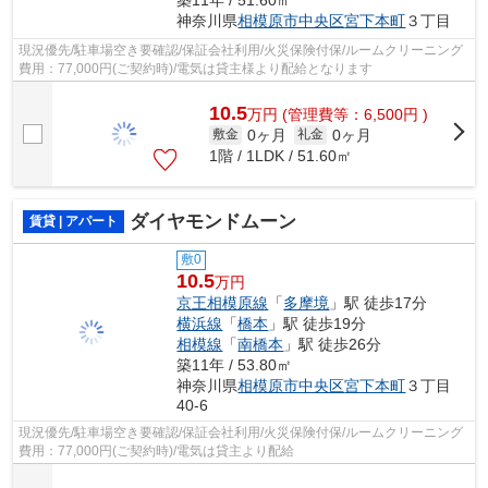
築11年 / 51.60㎡
神奈川県
相模原市中央区
宮下本町
３丁目
現況優先/駐車場空き要確認/保証会社利用/火災保険付保/ルームクリーニング
費用：77,000円(ご契約時)/電気は貸主様より配給となります
10.5
万
円
(管理費等：6,500円 )
0ヶ月
0ヶ月
敷金
礼金
1階 / 1LDK / 51.60㎡
ダイヤモンドムーン
賃貸 | アパート
敷0
10.5
万円
京王相模原線
「
多摩境
」駅 徒歩17分
横浜線
「
橋本
」駅 徒歩19分
相模線
「
南橋本
」駅 徒歩26分
築11年 / 53.80㎡
神奈川県
相模原市中央区
宮下本町
３丁目
40-6
現況優先/駐車場空き要確認/保証会社利用/火災保険付保/ルームクリーニング
費用：77,000円(ご契約時)/電気は貸主より配給