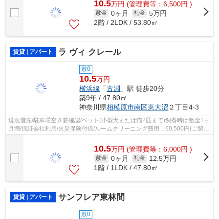
10.5
万
円
(管理費等：6,500円 )
0ヶ月
5万円
敷金
礼金
2階 / 2LDK / 53.80㎡
ラ ヴィ クレール
賃貸 | アパート
敷0
10.5
万円
横浜線
「
古淵
」駅 徒歩20分
築9年 / 47.80㎡
神奈川県
相模原市南区
東大沼
２丁目4-3
現況優先/駐車場空き要確認/ペット(小型犬または猫2匹まで)飼養時は敷金1ヶ
月増/保証会社利用/火災保険付保/ルームクリーニング費用：60,500円(ご契約
時)/電気は貸主より配給
10.5
万
円
(管理費等：6,000円 )
0ヶ月
12.5万円
敷金
礼金
1階 / 1LDK / 47.80㎡
サンフレア東林間
賃貸 | アパート
敷0