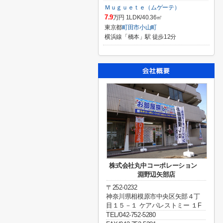
Ｍｕｇｕｅｔｅ（ムゲーテ）
7.9
万円 1LDK/40.36㎡
東京都
町田市
小山町
横浜線「橋本」駅 徒歩12分
株式会社丸中コーポレーション
淵野辺矢部店
〒252-0232
神奈川県相模原市中央区矢部４丁
目１５－１ ケアパレストミー １F
TEL/042-752-5280