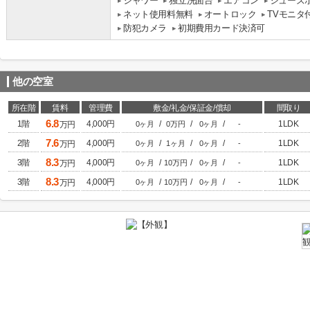
シャワー
独立洗面台
エアコン
シューズ
ネット使用料無料
オートロック
TVモニタ
防犯カメラ
初期費用カード決済可
他の空室
所在階
賃料
管理費
敷金/礼金/保証金/償却
間取り
6.8
1階
4,000円
/
/
/
1LDK
万円
0ヶ月
0万円
0ヶ月
-
7.6
2階
4,000円
/
/
/
1LDK
万円
0ヶ月
1ヶ月
0ヶ月
-
8.3
3階
4,000円
/
/
/
1LDK
万円
0ヶ月
10万円
0ヶ月
-
8.3
3階
4,000円
/
/
/
1LDK
万円
0ヶ月
10万円
0ヶ月
-