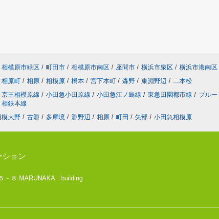
相模原市緑区
/
町田市
/
相模原市南区
/
座間市
/
横浜市泉区
/
横浜市港南区
相原町
/
相原
/
相模原
/
橋本
/
宮下本町
/
森野
/
東淵野辺
/
二本松
京王相模原線
/
小田急小田原線
/
小田急江ノ島線
/
東急田園都市線
/
ブルー
相鉄本線
相模大野
/
古淵
/
多摩境
/
淵野辺
/
相原
/
町田
/
矢部
/
小田急相模原
ーション
 MARUNAKA building