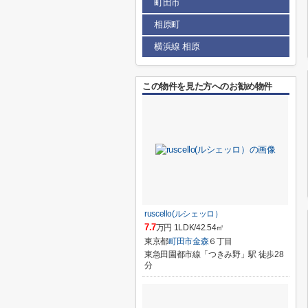
町田市
相原町
横浜線 相原
この物件を見た方へのお勧め物件
ruscello(ルシェッロ）
7.7
万円 1LDK/42.54㎡
東京都
町田市
金森
６丁目
東急田園都市線「つきみ野」駅 徒歩28
分