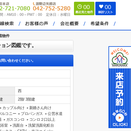
00
00
間：
AM10：00～PM7：00
定休日：
水曜日
載物件
ション図鑑です。
お問い合わせください。
西
建
2階/ 3階建
カップル向け
新婚さん向け
バルコニー
プロパンガス
公営水道
場
ガスコンロ
コンロ２口以上
能浴室
洗面台
洗髪洗面化粧台