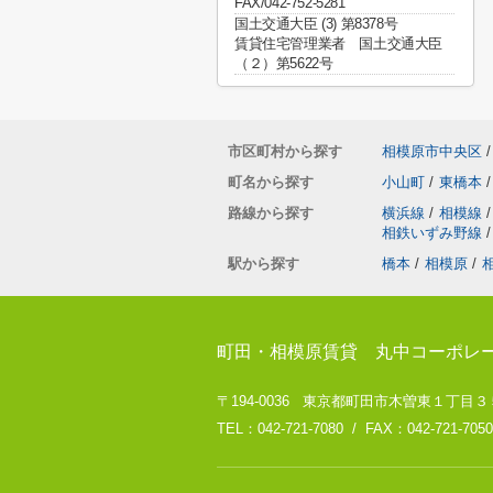
FAX/042-752-5281
国土交通大臣 (3) 第8378号
賃貸住宅管理業者 国土交通大臣
（２）第5622号
市区町村から探す
相模原市中央区
/
町名から探す
小山町
/
東橋本
/
路線から探す
横浜線
/
相模線
/
相鉄いずみ野線
/
駅から探す
橋本
/
相模原
/
町田・相模原賃貸 丸中コーポレ
〒194-0036 東京都町田市木曽東１丁目３５－８
TEL：042-721-7080 / FAX：042-721-7050