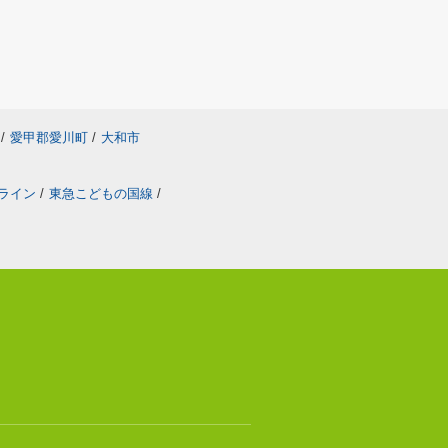
/
愛甲郡愛川町
/
大和市
ライン
/
東急こどもの国線
/