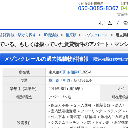
営業時
(賃貸)路線・駅から探す
>
JR横浜線
>
相原駅
>
メゾンクレール
>
過去掲
ている、もしくは扱っていた賃貸物件のアパート・マン
メゾンクレール
の過去掲載物件情報
現況の確認はお気軽に
所在地
東京都
町田市
相原町
1825-4
交通
横浜線
「
相原
」駅 徒歩10分
築年月（築年数）
2011年 8月 ( 築15年 )
方位
種別/構造
アパート/木造
所在階/階
保証人不要
２人入居可
眺望良好
法人可
室内洗濯機置場
フローリング
ベランダ
公共下水
電気有
駐輪場
敷地内ごみ置き
システムキッチン
バス・トイレ別
追焚機
設備条件