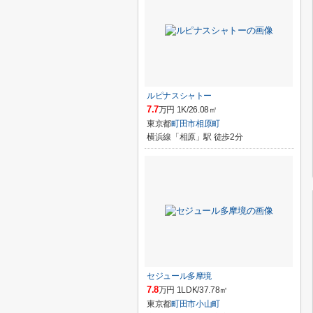
ルピナスシャトー
7.7
万円 1K/26.08㎡
東京都
町田市
相原町
横浜線「相原」駅 徒歩2分
セジュール多摩境
7.8
万円 1LDK/37.78㎡
東京都
町田市
小山町