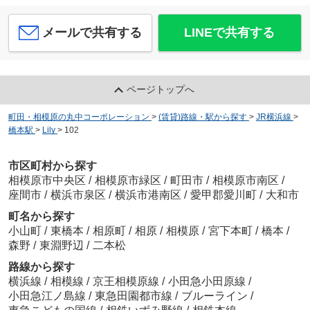
メールで共有する
LINEで共有する
ページトップへ
町田・相模原の丸中コーポレーション
>
(賃貸)路線・駅から探す
>
JR横浜線
>
橋本駅
>
Lily
>
102
市区町村から探す
相模原市中央区
/
相模原市緑区
/
町田市
/
相模原市南区
/
座間市
/
横浜市泉区
/
横浜市港南区
/
愛甲郡愛川町
/
大和市
町名から探す
小山町
/
東橋本
/
相原町
/
相原
/
相模原
/
宮下本町
/
橋本
/
森野
/
東淵野辺
/
二本松
路線から探す
横浜線
/
相模線
/
京王相模原線
/
小田急小田原線
/
小田急江ノ島線
/
東急田園都市線
/
ブルーライン
/