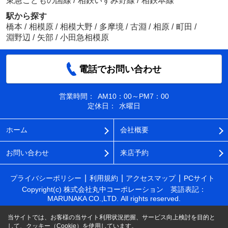
東急こどもの国線
/
相鉄いずみ野線
/
相鉄本線
駅から探す
橋本
/
相模原
/
相模大野
/
多摩境
/
古淵
/
相原
/
町田
/
淵野辺
/
矢部
/
小田急相模原
電話でお問い合わせ
営業時間：
AM10：00～PM7：00
定休日：
水曜日
ホーム
会社概要
お問い合わせ
来店予約
プライバシーポリシー
利用規約
アクセスマップ
PCサイト
Copyright(c) 株式会社丸中コーポレーション 英語表記：
MARUNAKA CO.,LTD. All rights reserved.
当サイトでは、お客様の当サイト利用状況把握、サービス向上検討を目的と
して、クッキー（Cookie）を使用しています。