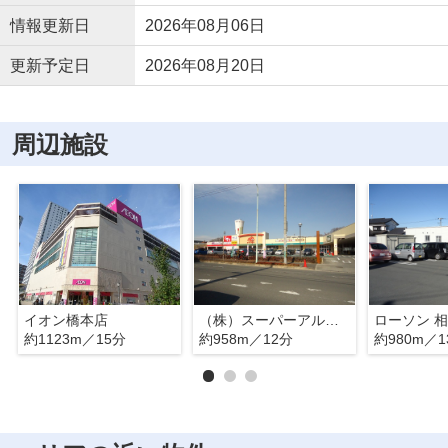
情報更新日
2026年08月06日
更新予定日
2026年08月20日
周辺施設
イオン橋本店
（株）スーパーアルプス 多摩境店
約1123m／15分
約958m／12分
約980m／1