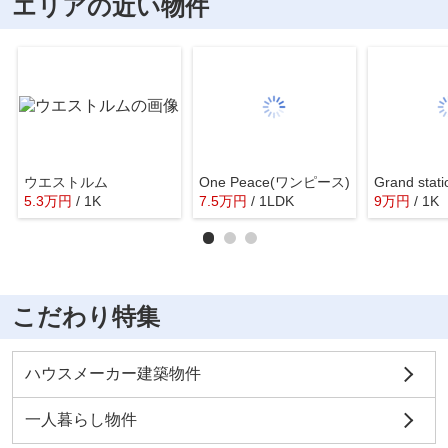
エリアの近い物件
ウエストルム
One Peace(ワンピース)
Grand sta
5.3
万
円
/ 1K
7.5
万
円
/ 1LDK
9
万
円
/ 1K
こだわり特集
ハウスメーカー建築物件
一人暮らし物件