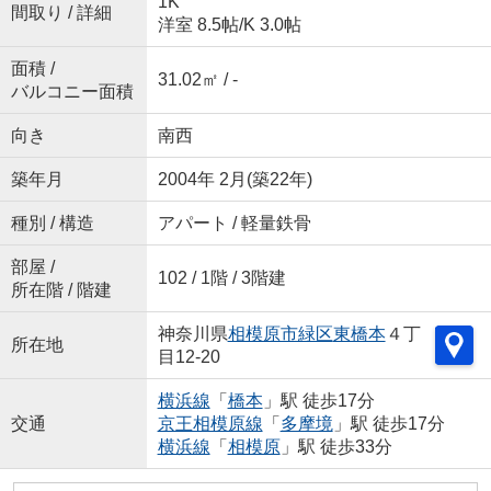
1K
間取り / 詳細
洋室 8.5帖
/
K 3.0帖
面積 /
31.02㎡ / -
バルコニー面積
向き
南西
築年月
2004年 2月(築22年)
種別 / 構造
アパート / 軽量鉄骨
部屋 /
102 / 1階 / 3階建
所在階 / 階建
神奈川県
相模原市緑区
東橋本
４丁
所在地
目12-20
横浜線
「
橋本
」駅 徒歩17分
交通
京王相模原線
「
多摩境
」駅 徒歩17分
横浜線
「
相模原
」駅 徒歩33分