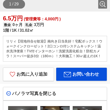
1 / 29
6.5万円
(管理費等：4,000円 )
0ヶ月
3万円
敷金
礼金
1階
1K
31.02㎡
リリィ【現地待合せ歓迎】南向き日当良好！宅配ボックス！ウ
ォークインクローゼット！2口コンロ付システムキッチン！温
水洗浄便座！TV付インターホン！洗髪洗面化粧台！防犯カメ
ラ！スーパー徒歩3分（180ｍ）！大和施工！30㎡超えの1K！
お気に入り追加
お問い合わせ
パノラマ写真を閉じる