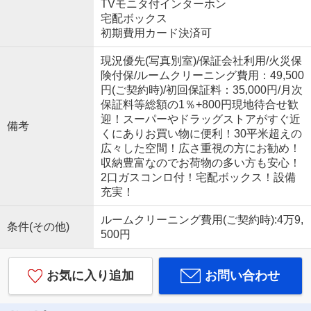
TVモニタ付インターホン
宅配ボックス
初期費用カード決済可
現況優先(写真別室)/保証会社利用/火災保
険付保/ルームクリーニング費用：49,500
円(ご契約時)/初回保証料：35,000円/月次
保証料等総額の1％+800円現地待合せ歓
迎！スーパーやドラッグストアがすぐ近
備考
くにありお買い物に便利！30平米超えの
広々した空間！広さ重視の方にお勧め！
収納豊富なのでお荷物の多い方も安心！
2口ガスコンロ付！宅配ボックス！設備
充実！
ルームクリーニング費用(ご契約時):4万9,
条件(その他)
500円
お気に入り追加
お問い合わせ