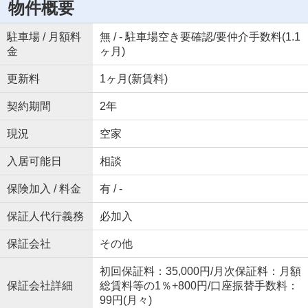
物件概要
駐車場 / 月額料
無 / - 駐車場空き要確認/要仲介手数料(1.1
金
ヶ月)
更新料
1ヶ月(新賃料)
契約期間
2年
現況
空家
入居可能日
相談
保険加入 / 料金
有 / -
保証人代行義務
必加入
保証会社
その他
初回保証料：35,000円/月次保証料：月額
保証会社詳細
総賃料等の1％+800円/口座振替手数料：
99円(月々)