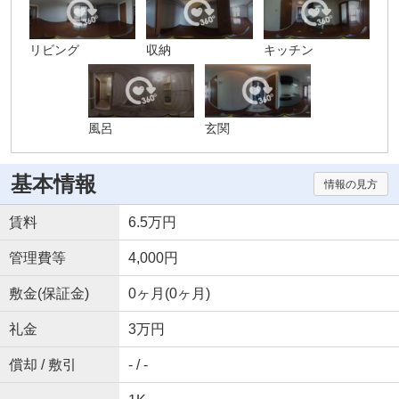
リビング
収納
キッチン
風呂
玄関
基本情報
情報の見方
賃料
6.5万円
管理費等
4,000円
敷金(保証金)
0ヶ月(0ヶ月)
礼金
3万円
償却 / 敷引
- / -