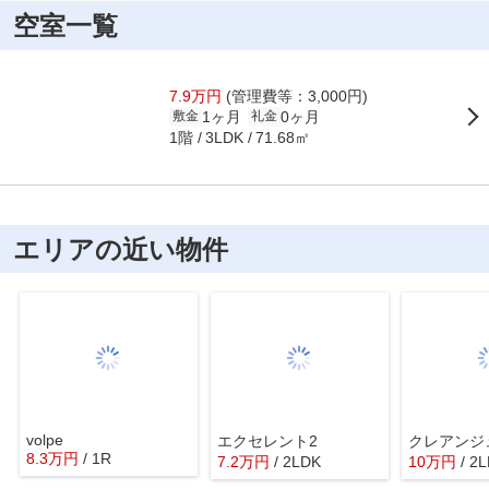
空室一覧
7.9万円
(管理費等：3,000円)
1ヶ月
0ヶ月
敷金
礼金
1階
71.68㎡
3LDK
エリアの近い物件
volpe
エクセレント2
クレアンジ
8.3
万
円
/ 1R
7.2
万
円
/ 2LDK
10
万
円
/ 2