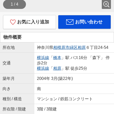
1 / 4
お気に入り追加
お問い合わせ
物件概要
所在地
神奈川県
相模原市緑区
相原
６丁目24-54
横浜線
「
橋本
」駅 バス16分 「森下」 停
交通
歩2分
横浜線
「
相原
」駅 徒歩25分
築年月
2004年 3月(築22年)
向き
南
種別 / 構造
マンション / 鉄筋コンクリート
所在階 / 階建
3階 / 3階建