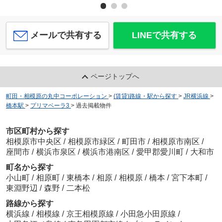
メールで共有する
LINEで共有する
ページトップへ
町田・相模原の丸中コーポレーション
>
(賃貸)路線・駅から探す
>
JR横浜線
>
橋本駅
>
プリマベーラ3
>
過去掲載物件
市区町村から探す
相模原市中央区
/
相模原市緑区
/
町田市
/
相模原市南区
/
座間市
/
横浜市泉区
/
横浜市港南区
/
愛甲郡愛川町
/
大和市
町名から探す
小山町
/
相原町
/
東橋本
/
相原
/
相模原
/
橋本
/
宮下本町
/
東淵野辺
/
森野
/
二本松
路線から探す
横浜線
/
相模線
/
京王相模原線
/
小田急小田原線
/