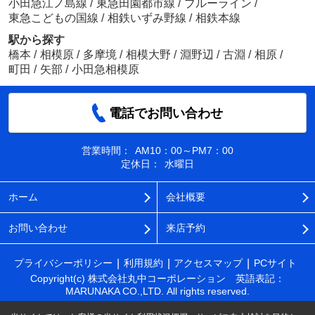
小田急江ノ島線
/
東急田園都市線
/
ブルーライン
/
東急こどもの国線
/
相鉄いずみ野線
/
相鉄本線
駅から探す
橋本
/
相模原
/
多摩境
/
相模大野
/
淵野辺
/
古淵
/
相原
/
町田
/
矢部
/
小田急相模原
電話でお問い合わせ
営業時間：
AM10：00～PM7：00
定休日：
水曜日
ホーム
会社概要
お問い合わせ
来店予約
プライバシーポリシー
利用規約
アクセスマップ
PCサイト
Copyright(c) 株式会社丸中コーポレーション 英語表記：
MARUNAKA CO.,LTD. All rights reserved.