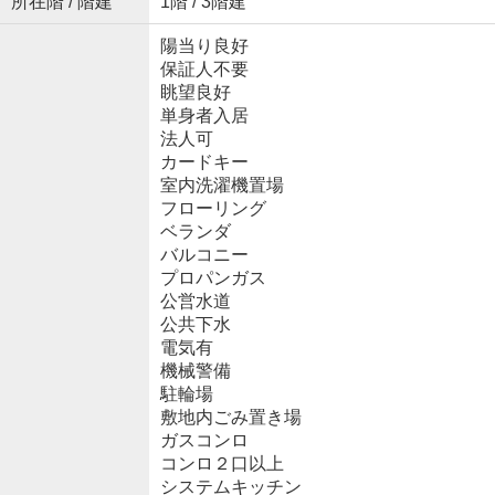
所在階 / 階建
1階 / 3階建
陽当り良好
保証人不要
眺望良好
単身者入居
法人可
カードキー
室内洗濯機置場
フローリング
ベランダ
バルコニー
プロパンガス
公営水道
公共下水
電気有
機械警備
駐輪場
敷地内ごみ置き場
ガスコンロ
コンロ２口以上
システムキッチン