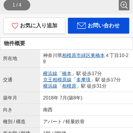
1 / 4
お気に入り追加
お問い合わせ
物件概要
神奈川県
相模原市緑区
東橋本
４丁目10-2
所在地
9
横浜線
「
橋本
」駅 徒歩17分
交通
京王相模原線
「
多摩境
」駅 徒歩17分
横浜線
「
相模原
」駅 徒歩31分
築年月
2018年 7月(築8年)
向き
南西
種別 / 構造
アパート / 軽量鉄骨