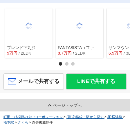
ブレンド下九沢
FANTASISTA（ファンタジスタ）
サンマウン
9
万
円
/ 2LDK
8.7
万
円
/ 2LDK
6.9
万
円
/ 3
メールで共有する
LINEで共有する
ページトップへ
町田・相模原の丸中コーポレーション
>
(賃貸)路線・駅から探す
>
JR横浜線
>
橋本駅
>
さくら
>
過去掲載物件