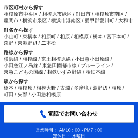
市区町村から探す
相模原市中央区
/
相模原市緑区
/
町田市
/
相模原市南区
/
座間市
/
横浜市泉区
/
横浜市港南区
/
愛甲郡愛川町
/
大和市
町名から探す
小山町
/
東橋本
/
相原町
/
相原
/
相模原
/
橋本
/
宮下本町
/
森野
/
東淵野辺
/
二本松
路線から探す
横浜線
/
相模線
/
京王相模原線
/
小田急小田原線
/
小田急江ノ島線
/
東急田園都市線
/
ブルーライン
/
東急こどもの国線
/
相鉄いずみ野線
/
相鉄本線
駅から探す
橋本
/
相模原
/
相模大野
/
古淵
/
多摩境
/
淵野辺
/
相原
/
町田
/
矢部
/
小田急相模原
電話でお問い合わせ
営業時間：
AM10：00～PM7：00
定休日：
水曜日